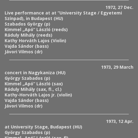
1972, 27 Dec.
Live performance at at “University Stage / Egyetemi
Színpad), in Budapest (HU)
Szabados György (p)
Kimmel „Apó” László (reeds)
Ráduly Mihály (reeds)
Kathy Horváth Lajos (Violin)
Vajda Sándor (bass)
Jávori Vilmos (dr)
1973, 29 March
concert in Nagykaniza (HU)
György Szabados (p)
Kimmel „Apó” László (sax)
Ráduly Mihály (sax, fl., cl.)
Kathy-Horváth Lajos jr. (violin)
Vajda Sándor (bass)
Jávori Vilmos (dr)
1973, 12 Apr.
at University Stage, Budapest (HU)
György Szabados (p)
Kimmel „Apó” László (sax, fl)