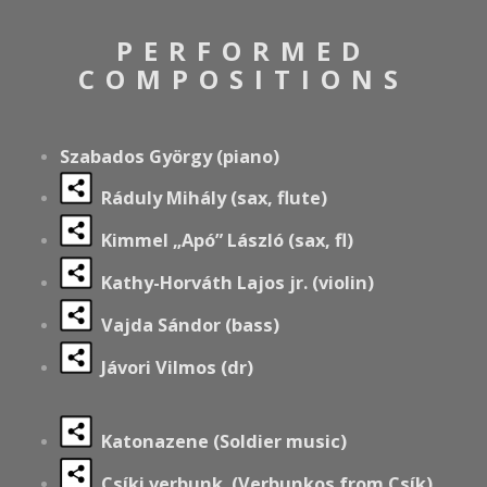
PERFORMED
COMPOSITIONS
Szabados György (piano)
Ráduly Mihály (sax, flute)
Kimmel „Apó” László (sax, fl)
Kathy-Horváth Lajos jr. (violin)
Vajda Sándor (bass)
Jávori Vilmos (dr)
Katonazene (Soldier music)
Csíki verbunk (Verbunkos from Csík)