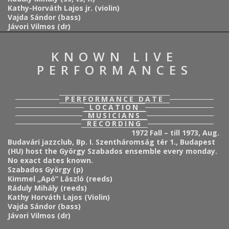
Kathy-Horváth Lajos jr. (violin)
Vajda Sándor (bass)
Jávori Vilmos (dr)
KNOWN LIVE
PERFORMANCES
PERFORMANCE DATE
LOCATION
MUSICIANS
RECORDING
1972 Fall – till 1973, Aug.
Budavári jazzclub, Bp. I. Szentháromság tér 1., Budapest
(HU) host the György Szabados ensemble every monday.
No exact dates known.
Szabados György (p)
Kimmel „Apó” László (reeds)
Ráduly Mihály (reeds)
Kathy Horváth Lajos (Violin)
Vajda Sándor (bass)
Jávori Vilmos (dr)