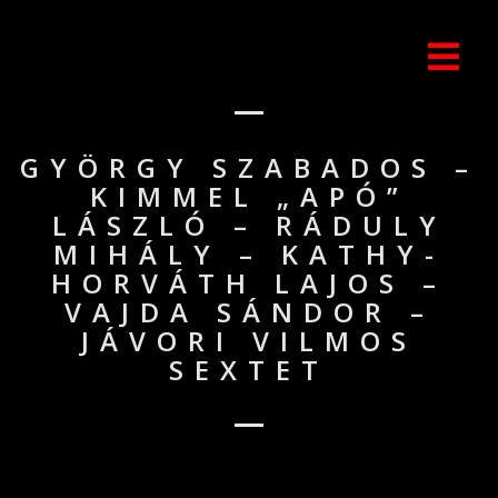
GYÖRGY SZABADOS –
KIMMEL „APÓ”
LÁSZLÓ – RÁDULY
MIHÁLY – KATHY-
HORVÁTH LAJOS –
VAJDA SÁNDOR –
JÁVORI VILMOS
SEXTET