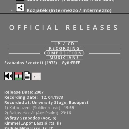
Közjáték (Intermezzo / Intermezzo)
OFFICIAL RELEASES
LP / CD
RECORDING
COMPOSITIONS
MUSICIANS
Szabados Szextett (1973) – GyörFREE
Release Date: 2007
Recording Date: 12. 04.1973
Recorded at: University Stage, Budapest
1)
Katonazene (Soldier music)
19:59
2)
Baltás zsoltár (Axe Psalm)
23:16
György Szabados (voc, p)
Kimmel „Apó” László (ts, fl)
Ráduly Mihály (ss, ts, fl)