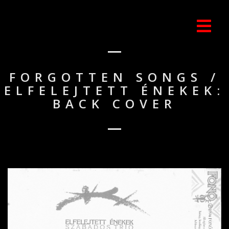
FORGOTTEN SONGS /
ELFELEJTETT ÉNEKEK:
BACK COVER