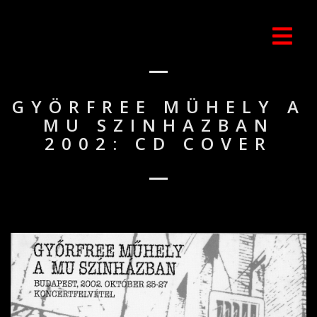
GYÖRFREE MÜHELY A
MU SZINHAZBAN
2002: CD COVER