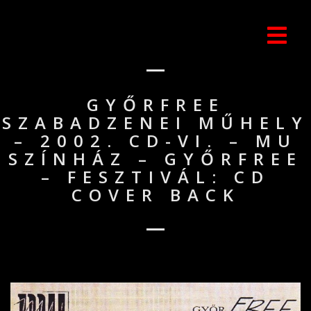
GYŐRFREE
SZABADZENEI MŰHELY
– 2002. CD-VI. – MU
SZÍNHÁZ – GYŐRFREE
– FESZTIVÁL: CD
COVER BACK