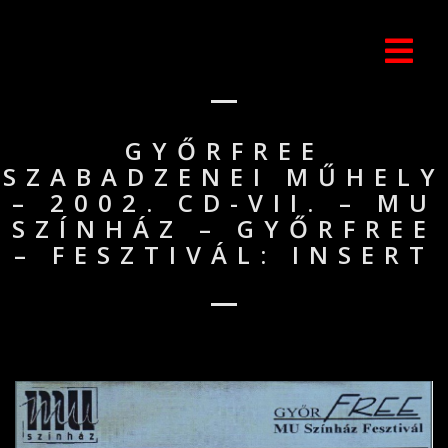
GYŐRFREE
SZABADZENEI MŰHELY
– 2002. CD-VII. – MU
SZÍNHÁZ – GYŐRFREE
– FESZTIVÁL: INSERT