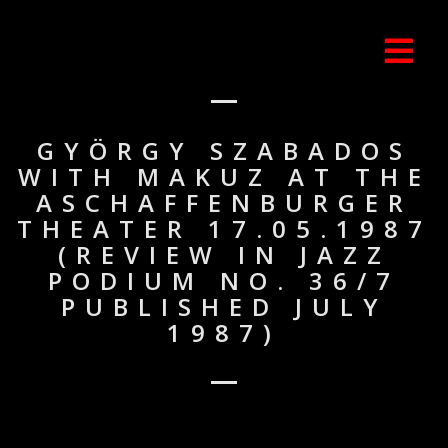
GYÖRGY SZABADOS
WITH MAKUZ AT THE
ASCHAFFENBURGER
THEATER 17.05.1987
(REVIEW IN JAZZ
PODIUM NO. 36/7
PUBLISHED JULY
1987)