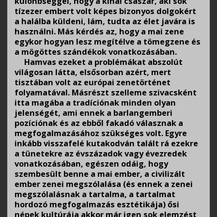
különbséggel, hogy a kínai császár, aki sok
tízezer embert volt képes bizonyos dolgokért
a halálba küldeni, lám, tudta az élet javára is
használni. Más kérdés az, hogy a mai zene
egykor hogyan lesz megítélve a tömegzene és
a mögöttes szándékok vonatkozásában.
Hamvas ezeket a problémákat abszolút
világosan látta, elsősorban azért, mert
tisztában volt az európai zenetörténet
folyamatával. Másrészt szelleme szivacsként
itta magába a tradíciónak minden olyan
jelenségét, ami ennek a barlangemberi
pozíciónak és az ebből fakadó válasznak a
megfogalmazásához szükséges volt. Egyre
inkább visszafelé kutakodván talált rá ezekre
a tünetekre az évszázadok vagy évezredek
vonatkozásában, egészen odáig, hogy
szembesült benne a mai ember, a civilizált
ember zenei megszólalása (és ennek a zenei
megszólalásnak a tartalma, a tartalmat
hordozó megfogalmazás esztétikája) ősi
népek kultúrája akkor már igen sok elemzést