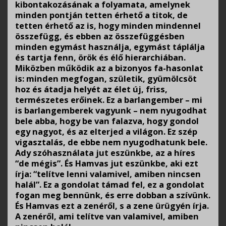
kibontakozásának a folyamata, amelynek
minden pontján tetten érhető a titok, de
tetten érhető az is, hogy minden mindennel
összefügg, és ebben az összefüggésben
minden egymást használja, egymást táplálja
és tartja fenn, örök és élő hierarchiában.
Miközben működik az a bizonyos fa-hasonlat
is: minden megfogan, születik, gyümölcsöt
hoz és átadja helyét az élet új, friss,
természetes erőinek. Ez a barlangember – mi
is barlangemberek vagyunk – nem nyugodhat
bele abba, hogy be van falazva, hogy gondol
egy nagyot, és az elterjed a világon. Ez szép
vigasztalás, de ebbe nem nyugodhatunk bele.
Ady szóhasználata jut eszünkbe, az a híres
“de mégis”. És Hamvas jut eszünkbe, aki ezt
írja: “telítve lenni valamivel, amiben nincsen
halál”. Ez a gondolat támad fel, ez a gondolat
fogan meg bennünk, és erre dobban a szívünk.
És Hamvas ezt a zenéről, s a zene ürügyén írja.
A zenéről, ami telítve van valamivel, amiben