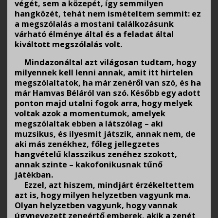
végét, sem a közepét, így semmilyen
hangközét, tehát nem ismételtem semmit: ez
a megszólalás a mostani találkozásunk
várható élménye által és a feladat által
kiváltott megszólalás volt.
Mindazonáltal azt világosan tudtam, hogy
milyennek kell lenni annak, amit itt hirtelen
megszólaltatok, ha már zenéről van szó, és ha
már Hamvas Béláról van szó. Később egy adott
ponton majd utalni fogok arra, hogy melyek
voltak azok a momentumok, amelyek
megszólaltak ebben a látszólag – aki
muzsikus, és ilyesmit játszik, annak nem, de
aki más zenékhez, főleg jellegzetes
hangvételű klasszikus zenéhez szokott,
annak szinte – kakofonikusnak tűnő
játékban.
Ezzel, azt hiszem, mindjárt érzékeltettem
azt is, hogy milyen helyzetben vagyunk ma.
Olyan helyzetben vagyunk, hogy vannak
úgynevezett zeneértő emberek, akik a zenét