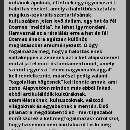
indiánok ápolnak, éltetnek egy úgynevezett
halottas éneket, amely a halottbúcsúztatás
mágikus-szakrális szertartásának
kultuszában jelen levő dallam, egy hat és fél
ütemes “melódia”, ha lehet így mondani.
Hamvasnál ez a rátalálás erre a hat és fél
ütemes énekre egészen különös
meglátásokat eredményezett. Ő úgy
fogalmazza meg, hogy a halottas ének
voltaképpen a zenének azt a két alapismérvét
mutatja fel mint ősfundamentumot, amely
szerint egyrészt “elemi nagyvonalúsággal”
kell rendelkeznie, másrészt pedig valami
“tagolatlan bőgésnek” kell lennie annak, ami
zene. Alapvetően minden más ebből fakad,
ebből artikulálódik kultúráknak,
szemléleteknek, kultuszoknak, változó
világoknak és egyebeknek a mentén. Első
pillanatra megdöbbentő ez – mert igazából
miről szól ez a két megfogalmazás? Arról szól,
hogy ha semmi nem bontakozott is ki még