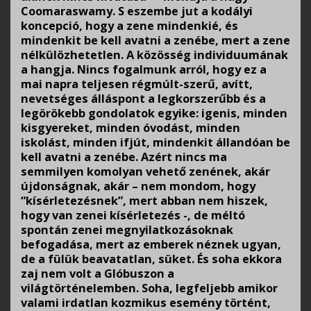
Coomaraswamy. S eszembe jut a kodályi
koncepció, hogy a zene mindenkié, és
mindenkit be kell avatni a zenébe, mert a zene
nélkülözhetetlen. A közösség individuumának
a hangja. Nincs fogalmunk arról, hogy ez a
mai napra teljesen régmúlt-szerű, avítt,
nevetséges álláspont a legkorszerűbb és a
legörökebb gondolatok egyike: igenis, minden
kisgyereket, minden óvodást, minden
iskolást, minden ifjút, mindenkit állandóan be
kell avatni a zenébe. Azért nincs ma
semmilyen komolyan vehető zenének, akár
újdonságnak, akár – nem mondom, hogy
“kísérletezésnek”, mert abban nem hiszek,
hogy van zenei kísérletezés -, de méltó
spontán zenei megnyilatkozásoknak
befogadása, mert az emberek néznek ugyan,
de a fülük beavatatlan, süket. És soha ekkora
zaj nem volt a Glóbuszon a
világtörténelemben. Soha, legfeljebb amikor
valami irdatlan kozmikus esemény történt,