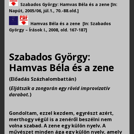
Szabados György: Hamvas Béla és a zene [In:
Napút, 2005/06, júl.1., 70.-88.old.]
Hamvas Béla és a zene
[In: Szabados
György – Írások I., 2008, old. 167-187]
.
Szabados György:
Hamvas Béla és a zene
(Előadás Százhalombattán)
(
Eljátszik a zongorán egy rövid improvizatív
darabot.
)
.
Gondoltam, ezzel kezdem, egyrészt azért,
merthogy végül is a zenéről beszélni nem
volna szabad. A zene egy külön nyelv. A
művészet minden ága egy külön nyelv, amely