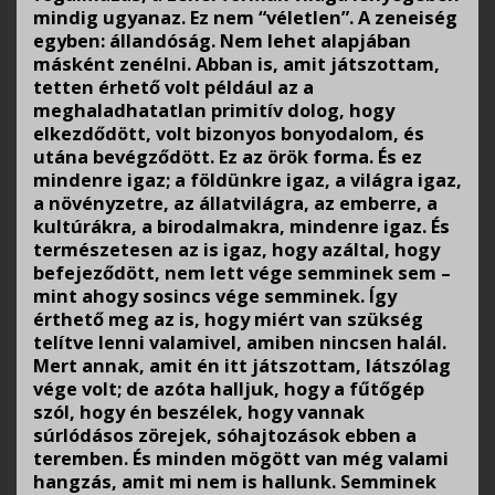
mindig ugyanaz. Ez nem “véletlen”. A zeneiség
egyben: állandóság. Nem lehet alapjában
másként zenélni. Abban is, amit játszottam,
tetten érhető volt például az a
meghaladhatatlan primitív dolog, hogy
elkezdődött, volt bizonyos bonyodalom, és
utána bevégződött. Ez az örök forma. És ez
mindenre igaz; a földünkre igaz, a világra igaz,
a növényzetre, az állatvilágra, az emberre, a
kultúrákra, a birodalmakra, mindenre igaz. És
természetesen az is igaz, hogy azáltal, hogy
befejeződött, nem lett vége semminek sem –
mint ahogy sosincs vége semminek. Így
érthető meg az is, hogy miért van szükség
telítve lenni valamivel, amiben nincsen halál.
Mert annak, amit én itt játszottam, látszólag
vége volt; de azóta halljuk, hogy a fűtőgép
szól, hogy én beszélek, hogy vannak
súrlódásos zörejek, sóhajtozások ebben a
teremben. És minden mögött van még valami
hangzás, amit mi nem is hallunk. Semminek