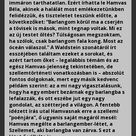
immáron tarthatatlan. Ezért írhatta le Hamvas
Béla, akinek a halálát most emlékezetünkben
felidézzük, és tiszteletet teszünk előtte, a
következőket: “Barlangom körül ma a cserjén
a tövisek is mások, mint tegnap voltak. Mi ez
az új testet öltés? Túlságosan megszoktam,
ha szólok, csak barlangom fala kong. Most az
óceán válaszol.” A Waldstein szonátáról írt
esszéjében találtam ezeket a sorokat, és
azért tartom őket – legalábbis témám és az
egész Hamvas-jelenség tekintetében, de
szellemtörténeti vonatkozásban is – abszolút
fontos dolgoknak, mert egy másik kedvenc
példám szerint: az a mi nagy vigasztalásunk,
hogy ha egy embert bezárnak egy barlangba s
lefalazzák, és ott eszébe jut egy nagy
gondolat, az szétterjed a világon. A fentebb
idézett írás utal Hamvasnak erre a szellemi
“poénjára”, ő ugyanis saját magáról mesél:
Hamvas megélte a barlangember-létet, a
Szellemet, aki barlangba van zárva. S ezt a