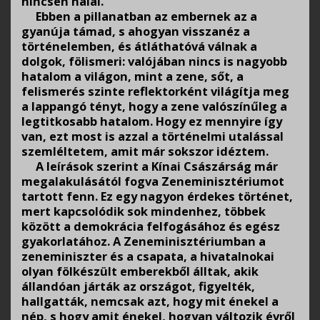
nincsen halál.
Ebben a pillanatban az embernek az a
gyanúja támad, s ahogyan visszanéz a
történelemben, és átláthatóvá válnak a
dolgok, fölismeri: valójában nincs is nagyobb
hatalom a világon, mint a zene, sőt, a
felismerés szinte reflektorként világítja meg
a lappangó tényt, hogy a zene valószínűleg a
legtitkosabb hatalom. Hogy ez mennyire így
van, ezt most is azzal a történelmi utalással
szemléltetem, amit már sokszor idéztem.
A leírások szerint a Kínai Császárság már
megalakulásától fogva Zeneminisztériumot
tartott fenn. Ez egy nagyon érdekes történet,
mert kapcsolódik sok mindenhez, többek
között a demokrácia felfogásához és egész
gyakorlatához. A Zeneminisztériumban a
zeneminiszter és a csapata, a hivatalnokai
olyan fölkészült emberekből álltak, akik
állandóan járták az országot, figyelték,
hallgatták, nemcsak azt, hogy mit énekel a
nép, s hogy amit énekel, hogyan változik évről