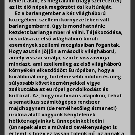
kellett ásni, és megtalálni (nagy szeretettel)
az itt élő népek megőrzött ősi kultúráját.
Ez a barlangember a két világháború
közegében, szellemi környezetében vált
barlangemberré, úgy is mondhatnánk:
kezdett barlangemberré válni. Tájékozódása,
ocsúdása az első világháború körüli
események szellemi mozgásaiban fogantak.
Hogy azután jöjjön a második világháború,
amely visszacsinálja, szinte visszavonja
mindazt, ami szellemileg az első világháború
környékén elkezdődött Európában, hogy a
korábbinál még förtelmesebb módon és még
súlyosabb következményekkel vigye
zsákutcába az európai gondolkodást és
kultúrát. Az, hogy ma bináris alapokon, tehát
a sematikus számítógépes rendszer
majdhogynem (de remélhetőleg átmeneti)
uralma alatt vagyunk kénytelenek
hétköznapjainkat, ünnepeinket leélni
(ünnepek alatt a művészi tevékenységet is
értem), s hogy ez lassan fölénk nő, az annak a