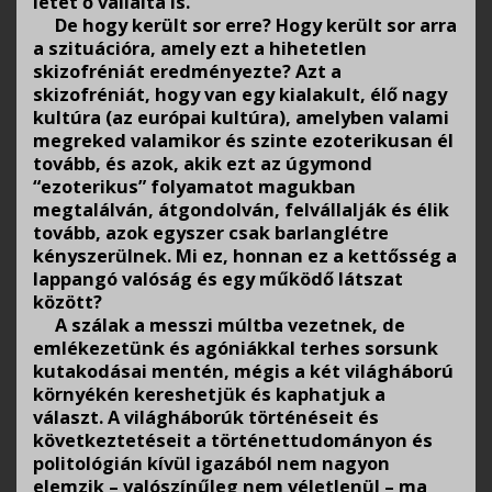
létet ő vállalta is.
De hogy került sor erre? Hogy került sor arra
a szituációra, amely ezt a hihetetlen
skizofréniát eredményezte? Azt a
skizofréniát, hogy van egy kialakult, élő nagy
kultúra (az európai kultúra), amelyben valami
megreked valamikor és szinte ezoterikusan él
tovább, és azok, akik ezt az úgymond
“ezoterikus” folyamatot magukban
megtalálván, átgondolván, felvállalják és élik
tovább, azok egyszer csak barlanglétre
kényszerülnek. Mi ez, honnan ez a kettősség a
lappangó valóság és egy működő látszat
között?
A szálak a messzi múltba vezetnek, de
emlékezetünk és agóniákkal terhes sorsunk
kutakodásai mentén, mégis a két világháború
környékén kereshetjük és kaphatjuk a
választ. A világháborúk történéseit és
következtetéseit a történettudományon és
politológián kívül igazából nem nagyon
elemzik – valószínűleg nem véletlenül – ma