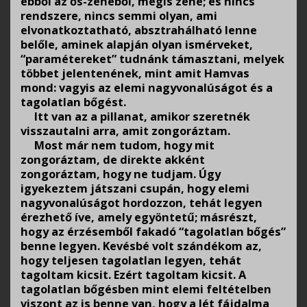
ebből az ős-zenéből, mégis zene; és nincs
rendszere, nincs semmi olyan, ami
elvonatkoztatható, absztrahálható lenne
belőle, aminek alapján olyan ismérveket,
“paramétereket” tudnánk támasztani, melyek
többet jelentenének, mint amit Hamvas
mond: vagyis az elemi nagyvonalúságot és a
tagolatlan bőgést.
Itt van az a pillanat, amikor szeretnék
visszautalni arra, amit zongoráztam.
Most már nem tudom, hogy mit
zongoráztam, de direkte akként
zongoráztam, hogy ne tudjam. Úgy
igyekeztem játszani csupán, hogy elemi
nagyvonalúságot hordozzon, tehát legyen
érezhető íve, amely egyöntetű; másrészt,
hogy az érzésemből fakadó “tagolatlan bőgés”
benne legyen. Kevésbé volt szándékom az,
hogy teljesen tagolatlan legyen, tehát
tagoltam kicsit. Ezért tagoltam kicsit. A
tagolatlan bőgésben mint elemi feltételben
viszont az is benne van, hogy a lét fájdalma