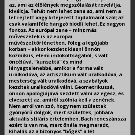
az, ami az élőlények megszólalását revelálja,
kiváltja. Tehát nem lehet zene az, ami nem a
lét rejtett vagy kifejezett fájdalmáról szól; az
csak valamiféle hangzó blődli lehet. Ez nagyon
fontos. Az európai zene – mint más
művészetek is az európai
művészettörténetben, főleg a legújabb
korban – akkor kezdett kiesni önnön
kozmikus, elemi indokoltságából, s vált
öncélúvá, “kunszttá” és mind
lényegtelenebbé, amikor a forma vált
uralkodóvá, az artisztikum vált uralkodóvá, a
mesterség vált uralkodóvá, a szabályok
kezdtek uralkodóvá válni. Geometrikussá,
önnön apológiájává kezdett válni az egész, és
elveszett az, amiről szólnia kell a zenének.
Nem arról van szó, hogy nem születtek
gyönyörű dolgok, mert születtek, jobbára
aktuális stiláris értelemben. Bach reneszánsza
ezért is van ma, mert őnála megmaradt,
kihallik az a bizonyos “bőgés” a lét