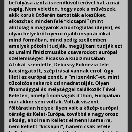
befolyása azóta is rendkívüli erővel hat a mai
napig. Nem véletlen, hogy azok a művészek,
akik koruk ütőerén tartották a kezüket,
elkezdtek mindenfelé “kicsapni” (mint
állítólag a magyarok a honfoglalás idején), és
olyan helyekről nyerni újabb inspirációkat
mind formában, mind pedig szellemben,
amelyek pótolni tudják, megújítani tudják ezt
az uralmi finitizmusába csavarodott európai
szellemiséget. Picasso a kubizmusában
Afrikát szemlélte, Debussy Polinézia felé
kacsingatott, szép írásai vannak erről, úgy
illeti az európai zenét, a “mi zenénk”-et, mint
tűzoltózenekarok csinnadrattáját. Olyan
finomsággal és mélységgel találkozik Távol-
Keleten, amely finomságok itthon, Európában
már akkor sem voltak. Voltak viszont
föltáratlan helyek; ilyen volt a közép-európai
térség és Kelet-Európa, továbbá a nagy orosz
síkság, ahol nem kellett elmenni semerre,
nem kellett “kicsapni”, hanem csak lefele