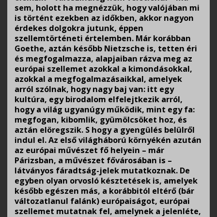
sem, holott ha megnézzük, hogy valójában mi
is történt ezekben az időkben, akkor nagyon
érdekes dolgokra jutunk, éppen
szellemtörténeti értelemben. Már korábban
Goethe, aztán később Nietzsche is, tetten éri
és megfogalmazza, alapjaiban rázva meg az
európai szellemet azokkal a kimondásokkal,
azokkal a megfogalmazásaikkal, amelyek
arról szólnak, hogy nagy baj van: itt egy
kultúra, egy birodalom elfelejtkezik arról,
hogy a világ ugyanúgy működik, mint egy fa:
megfogan, kibomlik, gyümölcsöket hoz, és
aztán elöregszik. S hogy a gyengülés belülről
indul el. Az első világháború környékén azután
az európai művészet fő helyein – már
Párizsban, a művészet fővárosában is –
látványos fáradtság-jelek mutatkoznak. De
egyben olyan orvosló késztetések is, amelyek
később egészen más, a korábbitól eltérő (bár
változatlanul falánk) európaiságot, európai
szellemet mutatnak fel, amelynek a jelenléte,