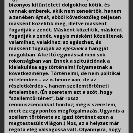
bizonyos kitüntetett dolgokhoz kötik, és
vannak emberek, akik nem zeneértők, hanem
a zenében
égnek
, ebből következőleg teljesen
másként közelítik meg, illetve másként
fogadják a zenét. Másként közelítik, másként
fogadják a zenét, vagyis másként közelítenek
valamihez, valakihez: az egészhez, és
másként fogadják az
egésznek
a hangját
magukban. A kettő egymással nem sok
rokonságban van. Ennek a szituációnak a
kialakulása egy történelmi folyamatnak a
következménye. Történelmi, de nem politikai
értelemben – az is benne van, de az
részletkérdés -, hanem szellemtörténeti
értelemben. (Én szeretem ezt a szót, hogy
“szellemtörténet”, bár rossz
reminiszcenciákat hordoz; mégis szeretem,
mert ez egy pontos megfogalmazás. Ugyanis a
szellem története az igazi történet ezen a
megtestesült világon.) Nos, ez a helyzet már
régóta elég válságossá vált. Olyannyira, hogy