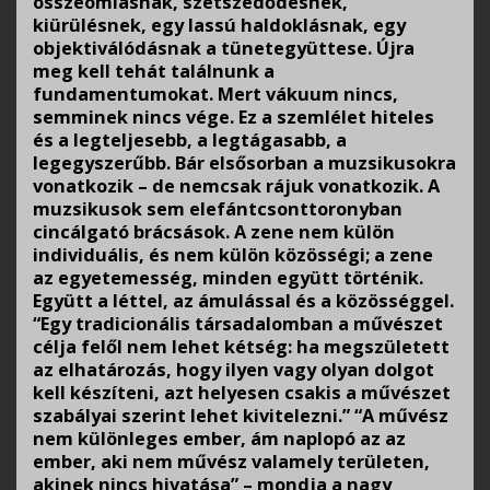
összeomlásnak, szétszedődésnek,
kiürülésnek, egy lassú haldoklásnak, egy
objektiválódásnak a tünetegyüttese. Újra
meg kell tehát találnunk a
fundamentumokat. Mert vákuum nincs,
semminek nincs vége. Ez a szemlélet hiteles
és a legteljesebb, a legtágasabb, a
legegyszerűbb. Bár elsősorban a muzsikusokra
vonatkozik – de nemcsak rájuk vonatkozik. A
muzsikusok sem elefántcsonttoronyban
cincálgató brácsások. A zene nem külön
individuális, és nem külön közösségi; a zene
az egyetemesség, minden együtt történik.
Együtt a léttel, az ámulással és a közösséggel.
“Egy tradicionális társadalomban a művészet
célja felől nem lehet kétség: ha megszületett
az elhatározás, hogy ilyen vagy olyan dolgot
kell készíteni, azt helyesen csakis a művészet
szabályai szerint lehet kivitelezni.” “A művész
nem különleges ember, ám naplopó az az
ember, aki nem művész valamely területen,
akinek nincs hivatása” – mondja a nagy