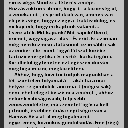
nincs vége. Mindez a létezés zenéje.
Hozzászoktunk ahhoz, hogy itt a közönség ül,
a zenekar ott, és produkció van, aminek van
eleje és vége, hogy ez egy attraktív dolog, és
mi kapunk, hogy mi kaptunk valamit…
Cserejáték. Mit kapunk? Mit kapok? Derűt,
örömet, vagy vigasztalást. És erőt. Ez azonban
még nem kozmikus látásmód, ez inkább csak
az emberi élet mint fogyó látszat körébe
tartozó energetikai és esztétikai kategória.
Körülbelül így lehetne ezt egészen durván
megfogalmazni, megközelíteni.
Ahhoz, hogy követni tudjuk magunkban a
lét szüntelen folyamatát – akár ha a mai
helyzetre gondolok, ami miatt (mégiscsak)
nem lehet eleget beszélni a zenéről -, ahhoz
nekünk valóságosabb, teljesebb
zeneszemléletre, más zenefelfogásra kell
jutnunk, és ebben óriási segítségre van a
Hamvas Béla által megfogalmazott
egyetemes, kozmikus gondolkodás. Eme (régi)