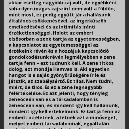
akkor esetleg nagyobb zaj volt, de egyébként
soha ilyen magas zajszint nem volt a földön,
mint most, ez pedig együtt jár a hallásunk
általános csökkenésével, az ingerküszöb
emelkedésével és az intimitás iránti
érzéketlenséggel. Holott az embert
elsősorban a zene tartja az egyetemességben,
a kapcsolatot az egyetemességgel az
érzékeink révén és a hozzájuk kapcsolódó
gondolkodásunk révén legmélyebben a zene
tartja fenn – ezt tudnunk kell. A zene titkos
dolog, ezt mondja Hamvas is. Aki egyetlen
hangot is a saját gyönyörűségére ír le és
játszik, az szabálysértő. Ez tilos. Nem tudni,
miért, de tilos. És ez a zene legnagyobb
felértékelése. Ez azt jelenti, hogy tényleg
zeneóceán van és a társadalomban is
zeneóceán van, és mindent így kell hallanunk,
mindent így kell értékelnünk. Ez tartja fenn az
embert: az életnek, a létnek azt a minőségét,
melyet emberi társadalomnak, egyáltalán