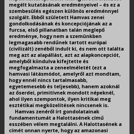
megélt kutatásának eredményeivel – és ez a
szembesülés egészen különös eredménnyel
szolgált. Ebből született Hamvas zenei
gondolkodásának és koncepciójának az a
furcsa, első pillanatban talán meglepő
eredménye, hogy nem a szemünkben
legmagasabb rendűnek tartott európai
(civilizált) zenéből indult ki, és nem ott találta
meg azt az alapállást, azt az alapkoncepciót,
amelyből kiindulva kifejtette és
megfogalmazta a zeneelméletét (ezt a
hamvasi látásmódot, amelyről azt mondtam,
hogy ennél nincs tartalmasabb,
egyetemesebb és teljesebb), hanem azoknál
az őserdei, primitívnek mondott népeknél,
ahol ilyen szempontok, ilyen kritikai meg
esztétikai megközelítések nincsenek is.
Hamvas zenéről írt gondolatainak
fundamentumát a Halottasének című
esszében vélem megtalálni. A Halottasének a
címét onnan nyerte, hogy az amazonasi