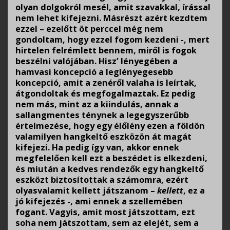
olyan dolgokról mesél, amit szavakkal, írással
nem lehet kifejezni. Másrészt azért kezdtem
ezzel – ezelőtt öt perccel még nem
gondoltam, hogy ezzel fogom kezdeni -, mert
hirtelen felrémlett bennem, miről is fogok
beszélni valójában. Hisz’ lényegében a
hamvasi koncepció a leglényegesebb
koncepció, amit a zenéről valaha is leírtak,
átgondoltak és megfogalmaztak. Ez pedig
nem más, mint az a kiindulás, annak a
sallangmentes ténynek a legegyszerűbb
értelmezése, hogy egy élőlény ezen a földön
valamilyen hangkeltő eszközön át magát
kifejezi. Ha pedig így van, akkor ennek
megfelelően kell ezt a beszédet is elkezdeni,
és miután a kedves rendezők egy hangkeltő
eszközt biztosítottak a számomra, ezért
olyasvalamit kellett játszanom –
kellett
, ez a
jó kifejezés -, ami ennek a szellemében
fogant. Vagyis, amit most játszottam, ezt
soha nem játszottam, sem az elejét, sem a