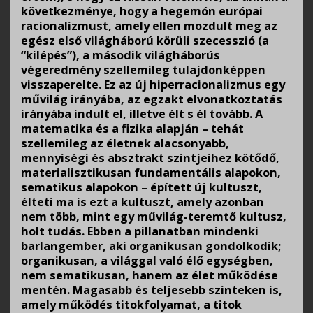
következménye, hogy a hegemón európai
racionalizmust, amely ellen mozdult meg az
egész első világháború körüli szecesszió (a
“kilépés”), a második világháborús
végeredmény szellemileg tulajdonképpen
visszaperelte. Ez az új hiperracionalizmus egy
művilág irányába, az egzakt elvonatkoztatás
irányába indult el, illetve élt s él tovább. A
matematika és a fizika alapján – tehát
szellemileg az életnek alacsonyabb,
mennyiségi és absztrakt szintjeihez kötődő,
materialisztikusan fundamentális alapokon,
sematikus alapokon – épített új kultuszt,
élteti ma is ezt a kultuszt, amely azonban
nem több, mint egy művilág-teremtő kultusz,
holt tudás. Ebben a pillanatban mindenki
barlangember, aki organikusan gondolkodik;
organikusan, a világgal való élő egységben,
nem sematikusan, hanem az élet működése
mentén. Magasabb és teljesebb szinteken is,
amely működés titokfolyamat, a titok