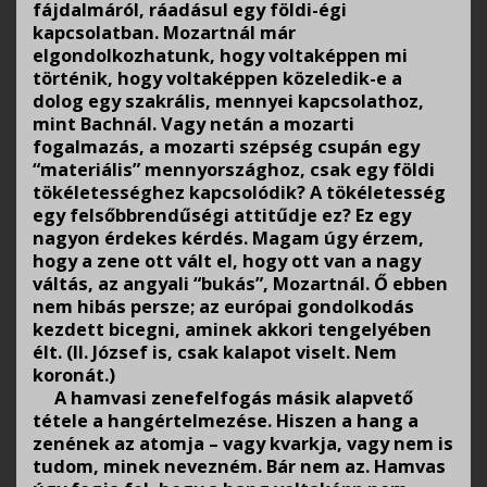
fájdalmáról, ráadásul egy földi-égi
kapcsolatban. Mozartnál már
elgondolkozhatunk, hogy voltaképpen mi
történik, hogy voltaképpen közeledik-e a
dolog egy szakrális, mennyei kapcsolathoz,
mint Bachnál. Vagy netán a mozarti
fogalmazás, a mozarti szépség csupán egy
“materiális” mennyországhoz, csak egy földi
tökéletességhez kapcsolódik? A tökéletesség
egy felsőbbrendűségi attitűdje ez? Ez egy
nagyon érdekes kérdés. Magam úgy érzem,
hogy a zene ott vált el, hogy ott van a nagy
váltás, az angyali “bukás”, Mozartnál. Ő ebben
nem hibás persze; az európai gondolkodás
kezdett bicegni, aminek akkori tengelyében
élt. (II. József is, csak kalapot viselt. Nem
koronát.)
A hamvasi zenefelfogás másik alapvető
tétele a hangértelmezése. Hiszen a hang a
zenének az atomja – vagy kvarkja, vagy nem is
tudom, minek nevezném. Bár nem az. Hamvas