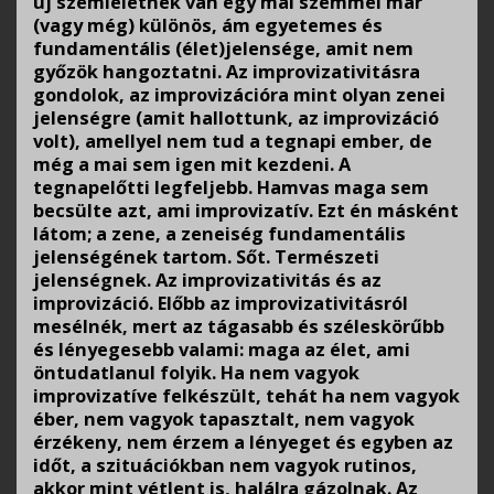
új szemléletnek van egy mai szemmel már
(vagy még) különös, ám egyetemes és
fundamentális (élet)jelensége, amit nem
győzök hangoztatni. Az improvizativitásra
gondolok, az improvizációra mint olyan zenei
jelenségre (amit hallottunk, az improvizáció
volt), amellyel nem tud a tegnapi ember, de
még a mai sem igen mit kezdeni. A
tegnapelőtti legfeljebb. Hamvas maga sem
becsülte azt, ami improvizatív. Ezt én másként
látom; a zene, a zeneiség fundamentális
jelenségének tartom. Sőt. Természeti
jelenségnek. Az improvizativitás és az
improvizáció. Előbb az improvizativitásról
mesélnék, mert az tágasabb és széleskörűbb
és lényegesebb valami: maga az élet, ami
öntudatlanul folyik. Ha nem vagyok
improvizatíve felkészült, tehát ha nem vagyok
éber, nem vagyok tapasztalt, nem vagyok
érzékeny, nem érzem a lényeget és egyben az
időt, a szituációkban nem vagyok rutinos,
akkor mint vétlent is, halálra gázolnak. Az