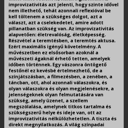
improvizativitás azt jelenti, hogy szinte idővel
nem illethető, tehát azonnali reflexióval be
kell töltenem a szükséges dolgot, azt a
választ, azt a cselekedetet, amire adott
pillanatban szükség van. Az improvizativitás
alapvetően: életrevalóság, életképesség.
Részvétel a teremtésben, a teremtés aktusa.
Ezért maximális igényű követelmény. A
művészetben ez elsősorban azoknál a
művészeti ágaknál érhető tetten, amelyek
időben történnek. Egy vászonra öntögető
festőnél ez kevésbé értelmezhető, de a
színjátszásban, a filmezésben, a zenében, a
táncban, ott, ahol azonnali válaszokra, és
olyan válaszokra és olyan megjelenésekre, a
jelenségeknek olyan felmutatására van
szükség, amely üzenet, a szellem
megszólalása, amelynek titkos tartalma és
szükségszerű helye és ideje van, ott az
improvizativitás nélkülözhetetlen. A tiszta és
direkt megnyilatkozás. A világ színpadai