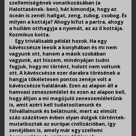
szellemiségének vonatkozásában (a
Halottasének- ben), hát kimondja, hogy az
óceán is zenél: hallgat, zeng, zubog, csobog. És
milyen a kottája? Ahogy kifut a partra, ahogy
a hullám otthagyja a nyomát, az az ő kottája.
Kozmikus kotta.
Egy triviálisabb példát hozok. Ha egy
kávéscsésze leesik a konyhában és mi nem
vagyunk ott, hanem a másik szobában
vagyunk, azt hiszem, mindnyájan tudni
fogjuk, hogy mi történt, holott nem voltunk
ott. A kávéscsésze ezer darabra törésének a
hangja tökéletesen pontos zenéje volt a
kávéscsésze halálának. Ezen az alapon áll a
hamvasi zeneszemlélet és ezen az alapon kell,
hogy álljon a mi megújuló zeneszemléletünk
is, amit azért kell tudatosítanunk és
fölvállalnunk és belátnunk, mert az elmúlt
száz-százötven évben olyan dolgok történtek-
mutatkoztak az európai civilizációban, így
zenéjében is, amely már egy szellemi