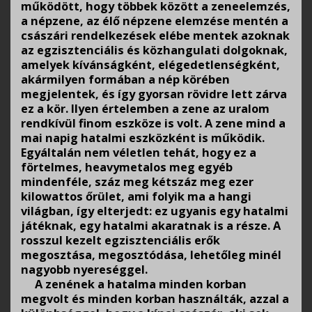
működött, hogy többek között a zeneelemzés,
a népzene, az élő népzene elemzése mentén a
császári rendelkezések elébe mentek azoknak
az egzisztenciális és közhangulati dolgoknak,
amelyek kívánságként, elégedetlenségként,
akármilyen formában a nép körében
megjelentek, és így gyorsan rövidre lett zárva
ez a kör. Ilyen értelemben a zene az uralom
rendkívül finom eszköze is volt. A zene mind a
mai napig hatalmi eszközként is működik.
Egyáltalán nem véletlen tehát, hogy ez a
förtelmes, heavymetalos meg egyéb
mindenféle, száz meg kétszáz meg ezer
kilowattos őrület, ami folyik ma a hangi
világban, így elterjedt: ez ugyanis egy hatalmi
játéknak, egy hatalmi akaratnak is a része. A
rosszul kezelt egzisztenciális erők
megosztása, megosztódása, lehetőleg minél
nagyobb nyereséggel.
A zenének a hatalma minden korban
megvolt és minden korban használták, azzal a