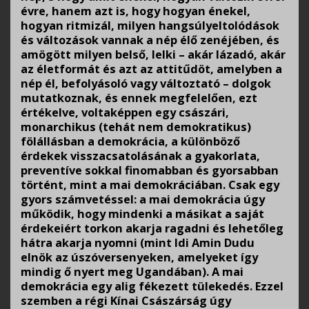
évre, hanem azt is, hogy hogyan énekel,
hogyan ritmizál, milyen hangsúlyeltolódások
és változások vannak a nép élő zenéjében, és
amögött milyen belső, lelki – akár lázadó, akár
az életformát és azt az attitűdöt, amelyben a
nép él, befolyásoló vagy változtató – dolgok
mutatkoznak, és ennek megfelelően, ezt
értékelve, voltaképpen egy császári,
monarchikus (tehát nem demokratikus)
fölállásban a demokrácia, a különböző
érdekek visszacsatolásának a gyakorlata,
preventíve sokkal finomabban és gyorsabban
történt, mint a mai demokráciában. Csak egy
gyors számvetéssel: a mai demokrácia úgy
működik, hogy mindenki a másikat a saját
érdekeiért torkon akarja ragadni és lehetőleg
hátra akarja nyomni (mint Idi Amin Dudu
elnök az úszóversenyeken, amelyeket így
mindig ő nyert meg Ugandában). A mai
demokrácia egy alig fékezett tülekedés. Ezzel
szemben a régi Kínai Császárság úgy