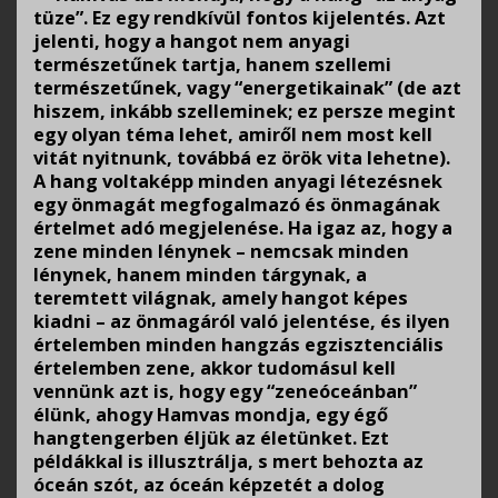
tüze”. Ez egy rendkívül fontos kijelentés. Azt
jelenti, hogy a hangot nem anyagi
természetűnek tartja, hanem szellemi
természetűnek, vagy “energetikainak” (de azt
hiszem, inkább szelleminek; ez persze megint
egy olyan téma lehet, amiről nem most kell
vitát nyitnunk, továbbá ez örök vita lehetne).
A hang voltaképp minden anyagi létezésnek
egy önmagát megfogalmazó és önmagának
értelmet adó megjelenése. Ha igaz az, hogy a
zene minden lénynek – nemcsak minden
lénynek, hanem minden tárgynak, a
teremtett világnak, amely hangot képes
kiadni – az önmagáról való jelentése, és ilyen
értelemben minden hangzás egzisztenciális
értelemben zene, akkor tudomásul kell
vennünk azt is, hogy egy “zeneóceánban”
élünk, ahogy Hamvas mondja, egy égő
hangtengerben éljük az életünket. Ezt
példákkal is illusztrálja, s mert behozta az
óceán szót, az óceán képzetét a dolog