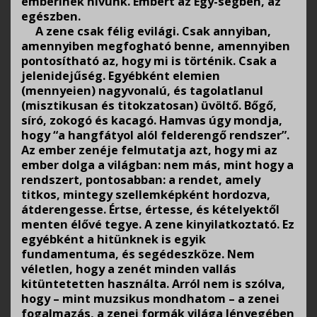
emberinek hívunk. Embert az Egy-ségben, az
egészben.
A zene csak félig evilági. Csak annyiban,
amennyiben megfogható benne, amennyiben
pontosítható az, hogy mi is történik. Csak a
jelenidejűség. Egyébként elemien
(mennyeien) nagyvonalú, és tagolatlanul
(misztikusan és titokzatosan) üvöltő. Bőgő,
síró, zokogó és kacagó. Hamvas úgy mondja,
hogy “a hangfátyol alól felderengő rendszer”.
Az ember zenéje felmutatja azt, hogy mi az
ember dolga a világban: nem más, mint hogy a
rendszert, pontosabban: a rendet, amely
titkos, mintegy szellemképként hordozva,
átderengesse. Értse, értesse, és kételyektől
menten élővé tegye. A zene kinyilatkoztató. Ez
egyébként a hitünknek is egyik
fundamentuma, és segédeszköze. Nem
véletlen, hogy a zenét minden vallás
kitüntetetten használta. Arról nem is szólva,
hogy – mint muzsikus mondhatom – a zenei
fogalmazás, a zenei formák világa lényegében