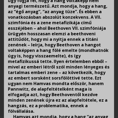
úgy fogja fel, hogy a hang voltaképp nem
anyagi természetű. Azt mondja, hogy a hang,
az “égő anyag”, “az anyag tüze”. És ebben a
vonatkozásban abszolút konzekvens. A VII.
szimfónia és a zene metafizikája című
esszéjében – ahol Beethoven VII. szimfóniája
ürügyén hosszasan elemzi a beethoveni
attitűdöt, hogy mi a nyitja ennek a titáni
zenének – leírja, hogy Beethoven a hangot
voltaképpen a hang fölé emelte (mondhatnók
úgy is, hogy visszaemelte), és így
metafizikussá tette. Ilyen értelemben ebből –
mivel az emberi létről szól minden lényeges és
tartalmas emberi zene – az következik, hogy
az embert sorsként sorsfölöttivé tette. Ezt
ugyan nem Hamvas mondta először, hanem
Pannwitz, de alapfeltételként maga is
elfogadja azt, hogy Beethoventől kezdve
minden zenének újra ez az alapfeltétele, ez a
hangzás, ez a problematika, ennek a
fölvállalása.
Hamvas azt mondja, hogy a hang “az anyag