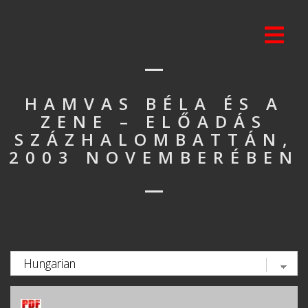
HAMVAS BÉLA ÉS A
ZENE – ELŐADÁS
SZÁZHALOMBATTÁN,
2003 NOVEMBERÉBEN