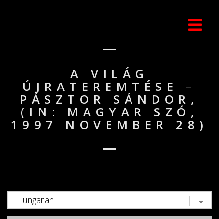
A VILÁG
ÚJRATEREMTÉSE –
PÁSZTOR SÁNDOR,
(IN: MAGYAR SZÓ,
1997 NOVEMBER 28)