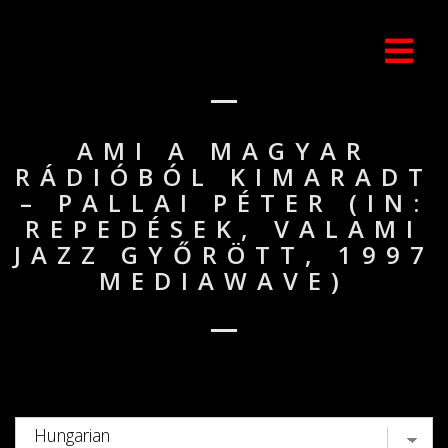
AMI A MAGYAR
RÁDIÓBÓL KIMARADT
– PALLAI PÉTER (IN:
REPEDÉSEK, VALAMI
JAZZ GYŐRÖTT, 1997
MEDIAWAVE)