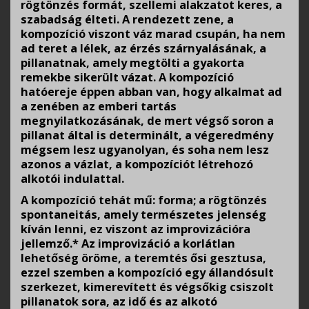
rögtönzés formát, szellemi alakzatot keres, a
szabadság élteti. A rendezett zene, a
kompozíció viszont váz marad csupán, ha nem
ad teret a lélek, az érzés szárnyalásának, a
pillanatnak, amely megtölti a gyakorta
remekbe sikerült vázat. A kompozíció
hatóereje éppen abban van, hogy alkalmat ad
a zenében az emberi tartás
megnyilatkozásának, de mert végső soron a
pillanat által is determinált, a végeredmény
mégsem lesz ugyanolyan, és soha nem lesz
azonos a vázlat, a kompozíciót létrehozó
alkotói indulattal.
A kompozíció tehát mű: forma; a rögtönzés
spontaneitás, amely természetes jelenség
kíván lenni, ez viszont az improvizációra
jellemző.* Az improvizáció a korlátlan
lehetőség öröme, a teremtés ősi gesztusa,
ezzel szemben a kompozíció egy állandósult
szerkezet, kimerevített és végsőkig csiszolt
pillanatok sora, az idő és az alkotó