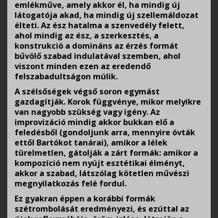
emlékműve, amely akkor él, ha mindig új
látogatója akad, ha mindig új szellemáldozat
élteti. Az ész hatalma a szenvedély felett,
ahol mindig az ész, a szerkesztés, a
konstrukció a domináns az érzés formát
bűvölő szabad indulatával szemben, ahol
viszont minden ezen az eredendő
felszabadultságon múlik.
A szélsőségek végső soron egymást
gazdagítják. Korok függvénye, mikor melyikre
van nagyobb szükség vagy igény. Az
improvizáció mindig akkor bukkan elő a
feledésből (gondoljunk arra, mennyire óvták
ettől Bartókot tanárai), amikor a lélek
türelmetlen, gátolják a zárt formák: amikor a
kompozíció nem nyújt esztétikai élményt,
akkor a szabad, látszólag kötetlen művészi
megnyilatkozás felé fordul.
Ez gyakran éppen a korábbi formák
szétrombolását eredményezi, és ezúttal az