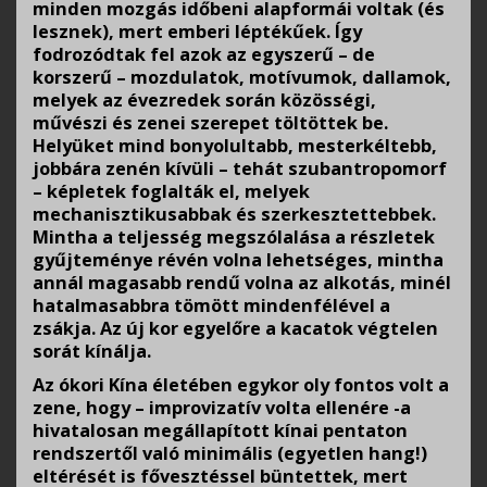
minden mozgás időbeni alapformái voltak (és
lesznek), mert emberi léptékűek. Így
fodrozódtak fel azok az egyszerű – de
korszerű – mozdulatok, motívumok, dallamok,
melyek az évezredek során közösségi,
művészi és zenei szerepet töltöttek be.
Helyüket mind bonyolultabb, mesterkéltebb,
jobbára zenén kívüli – tehát szubantropomorf
– képletek foglalták el, melyek
mechanisztikusabbak és szerkesztettebbek.
Mintha a teljesség megszólalása a részletek
gyűjteménye révén volna lehetséges, mintha
annál magasabb rendű volna az alkotás, minél
hatalmasabbra tömött mindenfélével a
zsákja. Az új kor egyelőre a kacatok végtelen
sorát kínálja.
Az ókori Kína életében egykor oly fontos volt a
zene, hogy – improvizatív volta ellenére -a
hivatalosan megállapított kínai pentaton
rendszertől való minimális (egyetlen hang!)
eltérését is fővesztéssel büntettek, mert