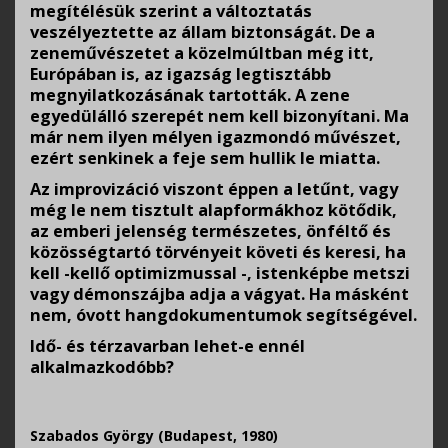
megítélésük szerint a változtatás
veszélyeztette az állam biztonságát. De a
zeneművészetet a közelmúltban még itt,
Európában is, az igazság legtisztább
megnyilatkozásának tartották. A zene
egyedülálló szerepét nem kell bizonyítani. Ma
már nem ilyen mélyen igazmondó művészet,
ezért senkinek a feje sem hullik le miatta.
Az improvizáció viszont éppen a letűnt, vagy
még le nem tisztult alapformákhoz kötődik,
az emberi jelenség természetes, önféltő és
közösségtartó törvényeit követi és keresi, ha
kell -kellő optimizmussal -, istenképbe metszi
vagy démonszájba adja a vágyat. Ha másként
nem, óvott hangdokumentumok segítségével.
Idő- és térzavarban lehet-e ennél
alkalmazkodóbb?
Szabados György (Budapest, 1980)