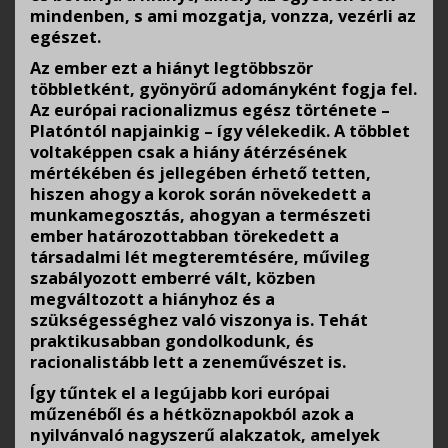
mindenben, s ami mozgatja, vonzza, vezérli az
egészet.
Az ember ezt a hiányt legtöbbször
többletként, gyönyörű adományként fogja fel.
Az európai racionalizmus egész története –
Platóntól napjainkig – így vélekedik. A többlet
voltaképpen csak a hiány átérzésének
mértékében és jellegében érhető tetten,
hiszen ahogy a korok során növekedett a
munkamegosztás, ahogyan a természeti
ember határozottabban törekedett a
társadalmi lét megteremtésére, művileg
szabályozott emberré vált, közben
megváltozott a hiányhoz és a
szükségességhez való viszonya is. Tehát
praktikusabban gondolkodunk, és
racionalistább lett a zeneművészet is.
Így tűntek el a legújabb kori európai
műzenéből és a hétköznapokból azok a
nyilvánvaló nagyszerű alakzatok, amelyek