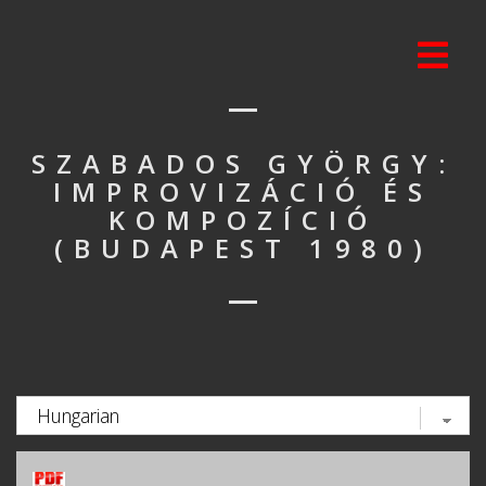
SZABADOS GYÖRGY:
IMPROVIZÁCIÓ ÉS
KOMPOZÍCIÓ
(BUDAPEST 1980)