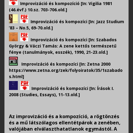
Improvizáció és kompozíció [In: Vigilia 1981
(46.évf.) 10.sz. 703-706.old.]
Improvizáció és kompozíci [In: Jazz Studium
’83 – No.5, 69-70.old.]
Improvizáció és kompozíci
[In: Szabados
György & Váczi Tamás: A zene kettős természetű
fénye (tanulmányok, esszék), 1990, 21-23.old.]
Improvizáció és kompozíci [In: Zetna 2000
https://www.zetna.org/zek/folyoiratok/35/1szabado
s.html]
Improvizáció és kompozíci [In: Írások I.
2008 (Studies, Essays), 11-13.old.]
Az improvizáció és a kompozíció, a rögtönzés
és a mű látszólagos ellentétpárok a zenében,
valójában elválaszthatatlanok egymástól. A