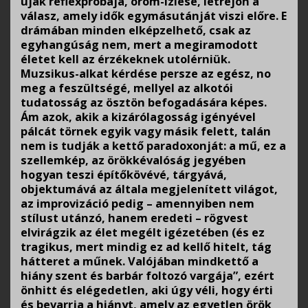
újak reflexpróbája, öröm-izlése, létrejön a
válasz, amely idők egymásutánját viszi előre. E
drámában minden elképzelhető, csak az
egyhangúság nem, mert a megiramodott
életet kell az érzékeknek utolérniük.
Muzsikus-alkat kérdése persze az egész, no
meg a feszültségé, mellyel az alkotói
tudatosság az ösztön befogadására képes.
Ám azok, akik a kizárólagosság igényével
pálcát törnek egyik vagy másik felett, talán
nem is tudják a kettő paradoxonját: a mű, ez a
szellemkép, az örökkévalóság jegyében
hogyan teszi építőkövévé, tárgyává,
objektumává az általa megjelenített világot,
az improvizáció pedig – amennyiben nem
stílust utánzó, hanem eredeti – rögvest
elvirágzik az élet megélt igézetében (és ez
tragikus, mert mindig ez ad kellő hitelt, tág
hátteret a műnek. Valójában mindkettő a
hiány szent és barbár foltozó vargája”, ezért
önhitt és elégedetlen, aki úgy véli, hogy érti
és bevarrja a hiányt, amely az egyetlen örök