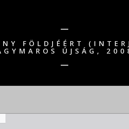
NY FÖLDJÉÉRT (INTERJ
AGYMAROS ÚJSÁG, 200