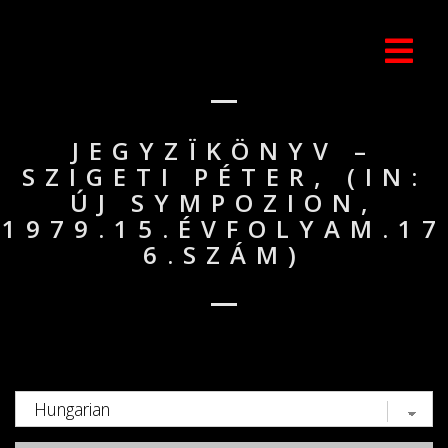
JEGYZÏKÖNYV –
SZIGETI PÉTER, (IN:
ÚJ SYMPOZION,
1979.15.ÉVFOLYAM.17
6.SZÁM)