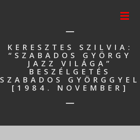
KERESZTES SZILVIA:
“SZABADOS GYÖRGY
JAZZ VILÁGA”
BESZÉLGETÉS
SZABADOS GYÖRGGYEL
[1984. NOVEMBER]