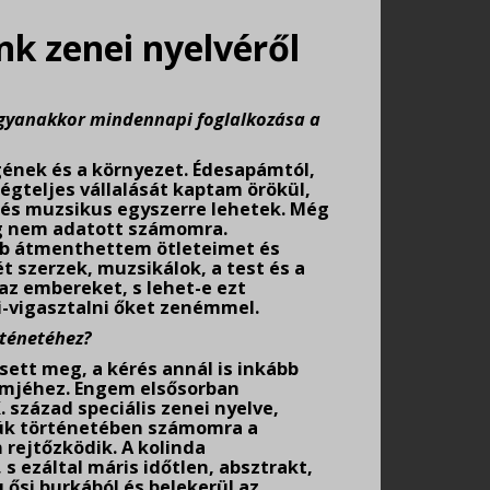
nk zenei nyelvéről
ugyanakkor mindennapi foglalkozása a
gének és a környezet. Édesapámtól,
ségteljes vállalását kaptam örökül,
 és muzsikus egyszerre lehetek. Még
ég nem adatott számomra.
bb átmenthettem ötleteimet és
t szerzek, muzsikálok, a test és a
z embereket, s lehet-e ezt
i-vigasztalni őket zenémmel.
rténetéhez?
ett meg, a kérés annál is inkább
lmjéhez. Engem elsősorban
század speciális zenei nyelve,
fiúk történetében számomra a
 rejtőzködik. A kolinda
 ezáltal máris időtlen, absztrakt,
 ősi burkából és belekerül az