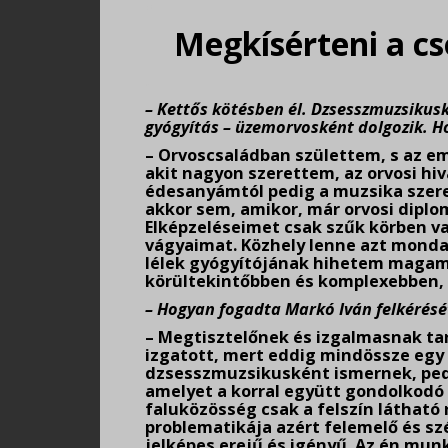
Megkísérteni a cs
.
– Kettős kötésben él. Dzsesszmuzsikus
gyógyítás – üzemorvosként dolgozik. H
– Orvoscsaládban születtem, s az em
akit nagyon szerettem, az orvosi hiv
édesanyámtól pedig a muzsika szere
akkor sem, amikor, már orvosi dipl
Elképzeléseimet csak szűk körben v
vágyaimat. Közhely lenne azt mondan
lélek gyógyítójának hihetem magam.
körültekintőbben és komplexebben, 
– Hogyan fogadta Markó Iván felkérését
– Megtisztelőnek és izgalmasnak tar
izgatott, mert eddig mindössze egy
dzsesszmuzsikusként ismernek, pedig
amelyet a korral együtt gondolkodó
faluközösség csak a felszín látható 
problematikája azért felemelő és sz
jelképes erejű és igényű. Az én munk