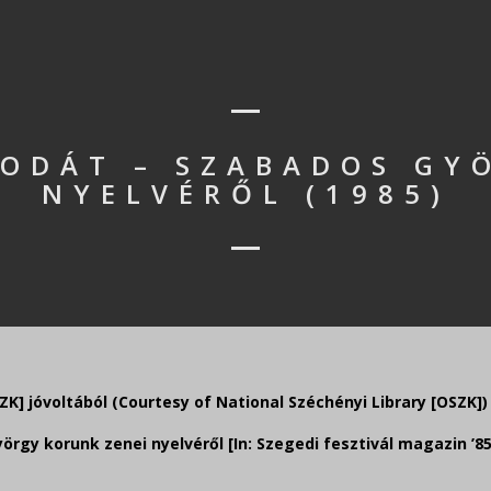
SODÁT – SZABADOS GY
NYELVÉRŐL (1985)
] jóvoltából (Courtesy of National Széchényi Library [OSZK])
gy korunk zenei nyelvéről [In: Szegedi fesztivál magazin ’85,