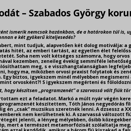
odát – Szabados György koru
ként ismerik nemcsak hazánkban, de a határokon túl is, 
onnan e két gyökerű kiteljesedés?
bert, mint tudjuk, alapvetően két dolog motiválja: a 
atás hitét, az emberi tartást, az egyetlen élet felelős
tetét. Soha nem volt kétséges számomra, hogy orvos
omával kezemben, zeneileg évekig semmiféle lehetős
alósíthattam meg, s e visszhangtalanságban legfelje
i, hogy ma, miközben orvosi praxist folytatok és zené
 Egy biztos, igyekszem minél mélyebben megismerni a
mint orvosként?! S igyekszem megérteni és föloldozn
, hogy készítsen „programzenét” a szarvassá vált fiúk tö
tottam ezt a feladatot. Markó a múlt nyár végén keres
 programzenét készítettem, Tóth János negyedórás fi
 én „csak” muzsikus szeretnék lenni. A dzsessz a XX. 
 emberek nem kerülhetnek ki. A szarvassá változott 
rétegét jelenti, a lényeg mélyebben, ősibb közegekben
ép, mert a természet metamorfózisát szólaltatja meg, s
ám azzal kezdődik, amikor a három fiú kiszakad a falu