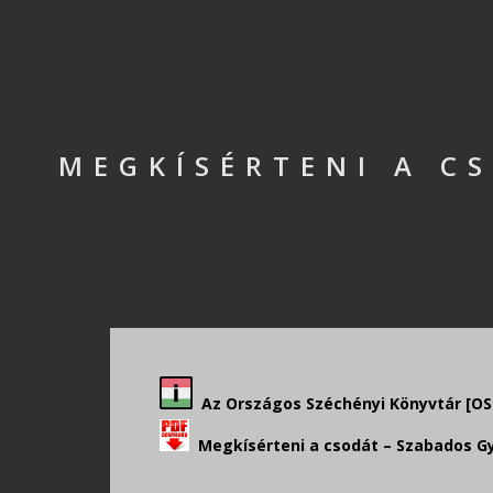
MEGKÍSÉRTENI A C
Az Országos Széchényi Könyvtár [OSZK
Megkísérteni a csodát – Szabados Györ
.