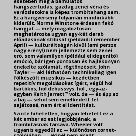
esetében még a bámulatos
hangszertudás, gazdag zenei véna és
varázslatokra is képes trombitahang sem.
Ez a hangverseny folyamán mindinkább
kiderült. Norma Winstone érdesen fakó
hangját — mely magabiztosan
meghatározta ugyan egy-két darab
előadásának stílusát (például: I remember
April) — kulturáltságán kívül (ami persze
nagy erény!) nem jellemezte sem zenei
erő, sem valamilyen (például elidegenítő)
emóció, bár igen pontosan és hajlékonyan
énekelte szólamát, rögtönzéseit. John
Tayler — aki láthatóan technikailag igen
fölkészült muzsikus — kezdetben
repetitív megoldásokat ígért, végül hol
bartókos, hol debussvys. hol ,,egy-az-
egyben Keith Jarrett”‘ volt. de — és épp ez
a baj — sehol sem emelkedett fel
sajátossá, nem ért el identitást.
Szinte hihetetlen, hogyan lehetett ez a
két ember az est legjobbjának, a
trombitásnak társává. Wheeler volt
ugyanis egyedül az — különösen cornet-
szólójában —, akinél nem akadt