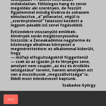
indokolatlan. fölösleges hang és zenei
megoldás: aki szerényen, de feszült
figyelemmel mindig kivárva és sohasem
elmulasztva ,,a” pillanatot, végül is
„szerénytelenül” falatozni kezdett a
legpom-pásabb ízű zenei fogásokból.
Évtizedekre visszanyúló emlékek-
élmények során megbizonyosodva
hiszszük: a Zeneakadémia nagyterme és
közönsége alkalmas környezet a
megmérettetésre: ez alkalommal kiderült,
hogy
— műfaji elfogultságoktól függetlenül
— csak az az igazán jó és lényeges zene,
amelyet nem csupán „az ész és érzéklés
latolgatása” teremt, hanem amelyben ott
van a muzsikusok „megszállottsága” is.
Ebből most édeskeveset kaptunk.
Szabados György
Back