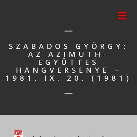
SZABADOS GYÖRGY:
AZ AZIMUTH-
EGYÜTTES
HANGVERSENYE –
1981. IX. 20. (1981)