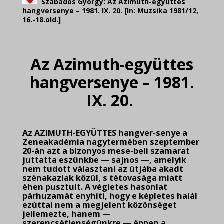
Szabados György: Az Azimuth-együttes
hangversenye – 1981. IX. 20. [In: Muzsika 1981/12,
16.-18.old.]
.
Az Azimuth-együttes
hangversenye – 1981.
IX. 20.
.
Az AZIMUTH-EGYÜTTES hangver-senye a
Zeneakadémia nagytermében szeptember
20-án azt a bizonyos mese-beli szamarat
juttatta eszünkbe — sajnos —, amelyik
nem tudott választani az útjába akadt
szénakazlak közül, s tétovasága miatt
éhen pusztult. A végletes hasonlat
párhuzamát enyhíti, hogy e képletes halál
ezúttal nem a megjelent közönséget
jellemezte, hanem —
szerencsétlenségünkre — éppen a