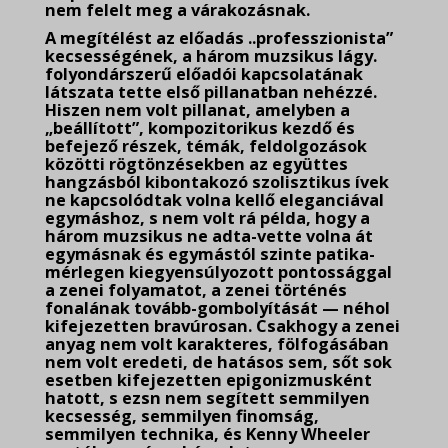
nem felelt meg a várakozásnak.
A megítélést az előadás ..professzionista”
kecsességének, a három muzsikus lágy.
folyondárszerű előadói kapcsolatának
látszata tette első pillanatban nehézzé.
Hiszen nem volt pillanat, amelyben a
„beállított”, kompozitorikus kezdő és
befejező részek, témák, feldolgozások
közötti rögtönzésekben az együttes
hangzásból kibontakozó szolisztikus ívek
ne kapcsolódtak volna kellő eleganciával
egymáshoz, s nem volt rá példa, hogy a
három muzsikus ne adta-vette volna át
egymásnak és egymástól szinte patika-
mérlegen kiegyensúlyozott pontossággal
a zenei folyamatot, a zenei történés
fonalának tovább-gombolyítását — néhol
kifejezetten bravúrosan. Csakhogy a zenei
anyag nem volt karakteres, fölfogásában
nem volt eredeti, de hatásos sem, sőt sok
esetben kifejezetten epigonizmusként
hatott, s ezsn nem segített semmilyen
kecsesség, semmilyen finomság,
semmilyen technika, és Kenny Wheeler