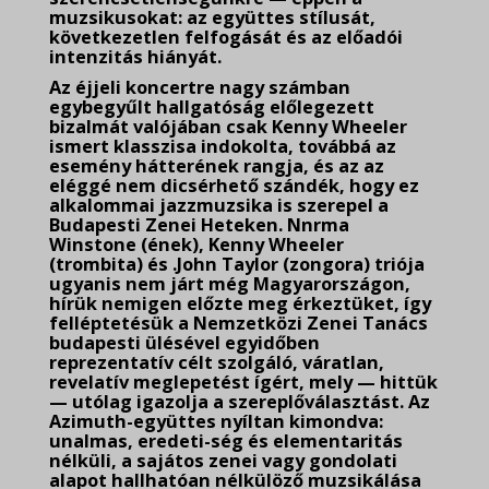
muzsikusokat: az együttes stílusát,
következetlen felfogását és az előadói
intenzitás hiányát.
Az éjjeli koncertre nagy számban
egybegyűlt hallgatóság előlegezett
bizalmát valójában csak Kenny Wheeler
ismert klasszisa indokolta, továbbá az
esemény hátterének rangja, és az az
eléggé nem dicsérhető szándék, hogy ez
alkalommai jazzmuzsika is szerepel a
Budapesti Zenei Heteken. Nnrma
Winstone (ének), Kenny Wheeler
(trombita) és .John Taylor (zongora) triója
ugyanis nem járt még Magyarországon,
hírük nemigen előzte meg érkeztüket, így
felléptetésük a Nemzetközi Zenei Tanács
budapesti ülésével egyidőben
reprezentatív célt szolgáló, váratlan,
revelatív meglepetést ígért, mely — hittük
— utólag igazolja a szereplőválasztást. Az
Azimuth-együttes nyíltan kimondva:
unalmas, eredeti-ség és elementaritás
nélküli, a sajátos zenei vagy gondolati
alapot hallhatóan nélkülöző muzsikálása