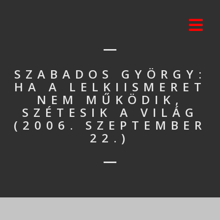
SZABADOS GYÖRGY:
HA A LELKIISMERET
NEM MŰKÖDIK,
SZÉTESIK A VILÁG
(2006. SZEPTEMBER
22.)