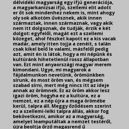
délvidéki magyarság egy ifjú generációja,
a magyarkanizsai ifjú, szellemi elit adott
er őt sok mindenhez nekem is, mint ahogy
oly sok alkotóm űvésznek, akik innen
származtak, innen származnak, vagy akik
nem itt dolgoznak, de tudják, érzik e két
dolgot: egyfelől, magát ezt a szellemi
közeget, ahol fészket kapott ez a kis vacak
madár, amely itten tojja a zenéit, s talán
csak kikel belő le valami, másfelől pedig
azt, amit én is látok, hogy a mi népünk és
kultúránk hihetetlenül rossz állapotban
van. Ezt mint anyaországi magyar merem
kimondani. Ugye, mi magyarok a
fájdalmunkon nevetünk, örömünkben
sírunk, és most öröm van, és mégsem
szabad sírni, mert még nincs itt az ideje
annak az örömnek. Ez az öröm akkor lesz
igazi öröm, hogyha ez a kultúra, ez a
nemzet, ez a nép újra a maga örömébe
kerül, talpra áll. Meggy őződésem szerint
ez a szellemi-lelki talpra állás, akkor fog
bekövetkezni, amikor az a magyarság,
amelyet leamputáltak a nemzet testéről,
újra beoltja őrző magasrend ű