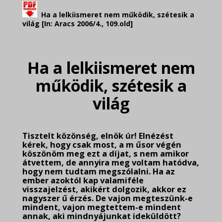
Ha a lelkiismeret nem működik, szétesik a
világ [In:
Aracs 2006/4., 109.old]
.
Ha a lelkiismeret nem
működik, szétesik a
világ
.
Tisztelt közönség, elnök úr! Elnézést
kérek, hogy csak most, a m űsor végén
köszönöm meg ezt a díjat, s nem amikor
átvettem, de annyira meg voltam hatódva,
hogy nem tudtam megszólalni. Ha az
ember azoktól kap valamiféle
visszajelzést, akikért dolgozik, akkor ez
nagyszer ű érzés. De vajon megteszünk-e
mindent, vajon megtettem-e mindent
annak, aki mindnyájunkat ideküldött?