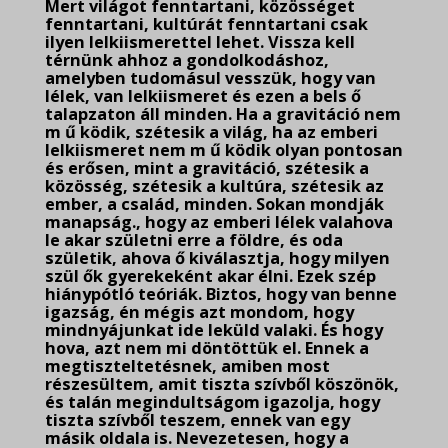
Mert világot fenntartani, közösséget
fenntartani, kultúrát fenntartani csak
ilyen lelkiismerettel lehet. Vissza kell
térnünk ahhoz a gondolkodáshoz,
amelyben tudomásul vesszük, hogy van
lélek, van lelkiismeret és ezen a bels ő
talapzaton áll minden. Ha a gravitáció nem
m ű ködik, szétesik a világ, ha az emberi
lelkiismeret nem m ű ködik olyan pontosan
és erősen, mint a gravitáció, szétesik a
közösség, szétesik a kultúra, szétesik az
ember, a család, minden. Sokan mondják
manapság., hogy az emberi lélek valahova
le akar születni erre a földre, és oda
születik, ahova ő kiválasztja, hogy milyen
szül ők gyerekeként akar élni. Ezek szép
hiánypótló teóriák. Biztos, hogy van benne
igazság, én mégis azt mondom, hogy
mindnyájunkat ide leküld valaki. És hogy
hova, azt nem mi döntöttük el. Ennek a
megtiszteltetésnek, amiben most
részesültem, amit tiszta szívből köszönök,
és talán megindultságom igazolja, hogy
tiszta szívből teszem, ennek van egy
másik oldala is. Nevezetesen, hogy a