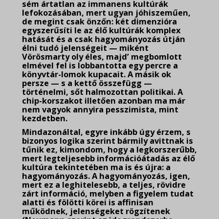
sém ártatlan az immanens kultúrák
lefokozásában, mert ugyan jóhiszeműen,
de megint csak önzőn: két dimenzióra
egyszerűsíti le az élő kultúrák komplex
hatását és a csak hagyományozás útján
élni tudó jelenségeit — miként
Vörösmarty oly éles, majd’ megbomlott
elmével fel is lobbantotta egy percre a
könyvtár-lomok kupacait. A másik ok
persze — s a kettő összefügg —
történelmi, sőt halmozottan politikai. A
chip-korszakot illetően azonban ma már
nem vagyok annyira pesszimista, mint
kezdetben.
Mindazonáltal, egyre inkább úgy érzem, s
bizonyos logika szerint bármily avittnak is
tűnik ez, kimondom, hogy a legkorszerűbb,
mert legteljesebb információátadás az élő
kultúra tekintetében ma is és újra: a
hagyományozás. A hagyományozás, igen,
mert ez a leghitelesebb, a teljes, rövidre
zárt információ, melyben a figyelem tudat
alatti és fölötti körei is affinisan
működnek, jelenségeket rögzítenek