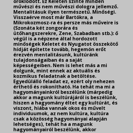
öröklődött. Ez Keleten szinte minden
művészi és nem művészi dologra jellemző.
Mentalitásuk ilyen természetű. Minőségi.
Visszaérve most már Bartókra, a
Mikrokozmosz-ra és persze más műveire is
(Szonáta két zongorára és
ütőhangszerekre, Zene, Szabadban stb.): ő
végül is a népzene által hordozott
minőségek Keletet és Nyugatot összekötő
hídját építette tovább, hegemón erőt
érezvén mentalitásunk, kultúránk
tulajdonságaiban és a saját
képességeiben. Nem is lehet más a mi
dolgunk, mint ennek az aktuális és
kozmikus feladatnak a betöltése.
Egyedülálló feladat ez, ezért oly nehezen
érthető és rokonítható. Ha tehát ma mi a
hagyományainkról beszélünk (márpedig
akkor a magunk kultúrájáról is beszélünk,
hiszen a hagyomány éltet egy kultúrát, és
viszont, hiába vannak okos és művelt
individuumok, az nem kultúra, kultúra
csak a közösség hagyományai alapján
lehetséges), tehát ha a magunk
hagyományairól beszélünk, akkor