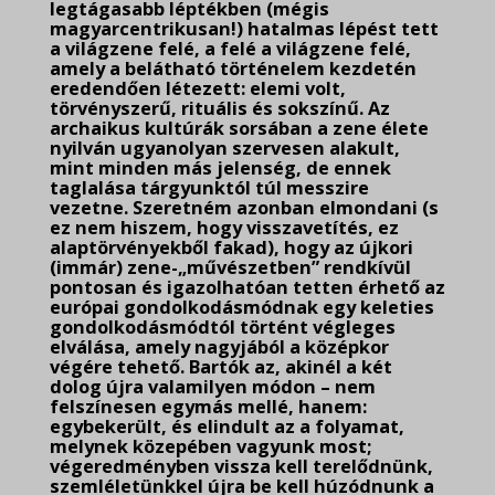
legtágasabb léptékben (mégis
magyarcentrikusan!) hatalmas lépést tett
a világzene felé, a felé a világzene felé,
amely a belátható történelem kezdetén
eredendően létezett: elemi volt,
törvényszerű, rituális és sokszínű. Az
archaikus kultúrák sorsában a zene élete
nyilván ugyanolyan szervesen alakult,
mint minden más jelenség, de ennek
taglalása tárgyunktól túl messzire
vezetne. Szeretném azonban elmondani (s
ez nem hiszem, hogy visszavetítés, ez
alaptörvényekből fakad), hogy az újkori
(immár) zene-„művészetben” rendkívül
pontosan és igazolhatóan tetten érhető az
európai gondolkodásmódnak egy keleties
gondolkodásmódtól történt végleges
elválása, amely nagyjából a középkor
végére tehető. Bartók az, akinél a két
dolog újra valamilyen módon – nem
felszínesen egymás mellé, hanem:
egybekerült, és elindult az a folyamat,
melynek közepében vagyunk most;
végeredményben vissza kell terelődnünk,
szemléletünkkel újra be kell húzódnunk a