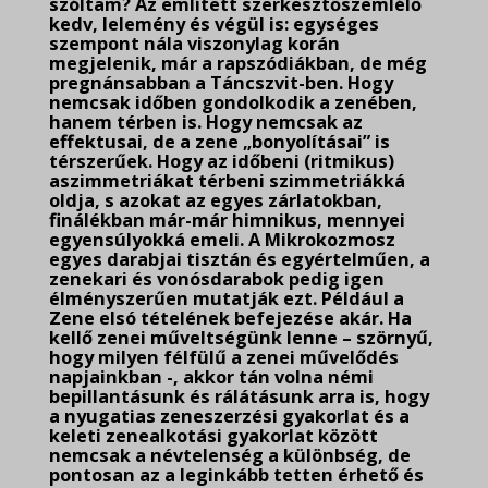
szóltam? Az említett szerkesztőszemlélő
kedv, lelemény és végül is: egységes
szempont nála viszonylag korán
megjelenik, már a rapszódiákban, de még
pregnánsabban a Táncszvit-ben. Hogy
nemcsak időben gondolkodik a zenében,
hanem térben is. Hogy nemcsak az
effektusai, de a zene „bonyolításai” is
térszerűek. Hogy az időbeni (ritmikus)
aszimmetriákat térbeni szimmetriákká
oldja, s azokat az egyes zárlatokban,
finálékban már-már himnikus, mennyei
egyensúlyokká emeli. A Mikrokozmosz
egyes darabjai tisztán és egyértelműen, a
zenekari és vonósdarabok pedig igen
élményszerűen mutatják ezt. Például a
Zene elsó tételének befejezése akár. Ha
kellő zenei műveltségünk lenne – szörnyű,
hogy milyen félfülű a zenei művelődés
napjainkban -, akkor tán volna némi
bepillantásunk és rálátásunk arra is, hogy
a nyugatias zeneszerzési gyakorlat és a
keleti zenealkotási gyakorlat között
nemcsak a névtelenség a különbség, de
pontosan az a leginkább tetten érhető és