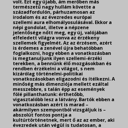
volt. Ezt egy újabb, ám merőben más
természetű nagy hullám követte a
századfordulón, párhuzamosan az
irodalom és az évezredes európai
szellemi aura elhomályosulásával. Ekkor a
népi gondolat, illetve a népzene
jelentősége nőtt meg, egy új, valójában
elfeledett világra vonva az érzékeny
szellemek figyelmét. Az az érzésem, azért
is érdemes a zenével újra behatóbban
foglalkozni, hogy ebben a vonatkozásban
is megtanuljunk ilyen szellemi-érzéki
terekben, a bennünk élő mozgásokban és
rendben érzékelni a világot, s nem
kizárólag történelmi-politikai
vonatkozásokban eligazodni és ítélkezni. A
minőség más dimenziója mellett ezáltal
messzebbre, s talán épp az események
fölé pillanthatunk: érthetőbb,
vigasztalóbb lesz a látvány. Bartók ebben a
vonatkozásban azért is marad –
akármilyen szempontból vizsgáljuk is –
abszolút fontos pontja a
kultúrtörténetnek, mert ő az az ember, aki
évezredek után végül is tudatosan, a