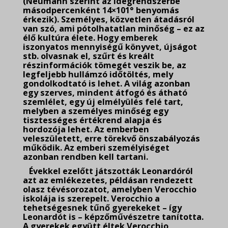
(Neumann szerint az idegrendszerbe
másodpercenként 14×101° benyomás
érkezik). Személyes, közvetlen átadásról
van szó, ami pótolhatatlan minőség – ez az
élő kultúra élete. Hogy emberek
iszonyatos mennyiségű könyvet, újságot
stb. olvasnak el, szűrt és kreált
részinformációk tömegét veszik be, az
legfeljebb hullámzó időtöltés, mely
gondolkodtató is lehet. A világ azonban
egy szerves, mindent átfogó és átható
szemlélet, egy új elmélyülés felé tart,
melyben a személyes minőség egy
tisztességes értékrend alapja és
hordozója lehet. Az emberben
veleszületett, erre törekvő önszabályozás
működik. Az emberi személyiséget
azonban rendben kell tartani.
Évekkel ezelőtt játszották Leonardóról
azt az emlékezetes, példásan rendezett
olasz tévésorozatot, amelyben Verocchio
iskolája is szerepelt. Verocchio a
tehetségesnek tűnő gyerekeket – így
Leonardót is – képzőművészetre tanította.
A gyerekek együtt éltek Verocchio