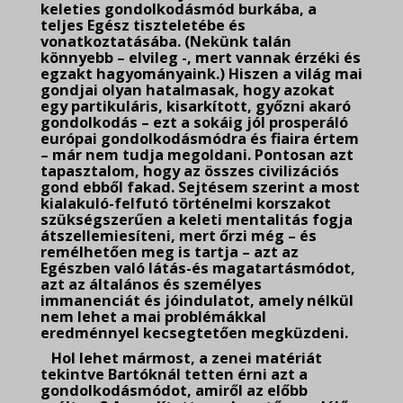
keleties gondolkodásmód burkába, a
teljes Egész tiszteletébe és
vonatkoztatásába. (Nekünk talán
könnyebb – elvileg -, mert vannak érzéki és
egzakt hagyományaink.) Hiszen a világ mai
gondjai olyan hatalmasak, hogy azokat
egy partikuláris, kisarkított, győzni akaró
gondolkodás – ezt a sokáig jól prosperáló
európai gondolkodásmódra és fiaira értem
– már nem tudja megoldani. Pontosan azt
tapasztalom, hogy az összes civilizációs
gond ebből fakad. Sejtésem szerint a most
kialakuló-felfutó történelmi korszakot
szükségszerűen a keleti mentalitás fogja
átszellemiesíteni, mert őrzi még – és
remélhetően meg is tartja – azt az
Egészben való látás-és magatartásmódot,
azt az általános és személyes
immanenciát és jóindulatot, amely nélkül
nem lehet a mai problémákkal
eredménnyel kecsegtetően megküzdeni.
Hol lehet mármost, a zenei matériát
tekintve Bartóknál tetten érni azt a
gondolkodásmódot, amiről az előbb