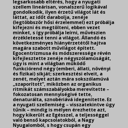
legsarkosabb eltérés, hogy a nyugati
szellem lineárisan, vonalszerű logikával
gondolkodik, ilyen érzetű világot lát és
láttat, az időt darabolja, zenéje
(legtöbbször hősi érzelemmel) ezt próbálja
kifejezni és megtölteni, ebben vezet
minket, s így próbálja leírni, művészien
érzékletessé tenni a világot. Állandó és
következményes hiányérzetétől hajtva
magára szabott művilágot épített.
Egocentrizmusa és módszeressége révén
kifejlesztette zenéje négyszólamúságát,
úgy is mint a világban működő
funkciórend négy (emberi, állati, növényi
és fizikai) síkját; szerkesztési elveit, a
zenét, melyet aztán mára sokszólamúvá
„szaporított”, miközben az organikus
ritmikát számszabályokba merevítette –
fokozatosan mennyiségivé tette,
denaturálta, sznobériává idegenítette. Ez
a nyugati szellemiség – visszatekintve úgy
tűnik – mindig is mélyen érezhette azt,
hogy kikerült az Egésszel, a teljességgel
való benső kapcsolatokból, a Nagy
Nyugalomból, s hogy csupán egy