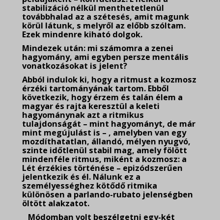
stabilizáció nélkül menthetetlenül
továbbhalad az a szétesés, amit magunk
körül látunk, s melyről az előbb szóltam.
Ezek mindenre kiható dolgok.
Mindezek után: mi számomra a zenei
hagyomány, ami egyben persze mentális
vonatkozásokat is jelent?
Abból indulok ki, hogy a ritmust a kozmosz
érzéki tartományának tartom. Ebből
következik, hogy érzem és talán élem a
magyar és rajta keresztül a keleti
hagyománynak azt a ritmikus
tulajdonságát – mint hagyományt, de már
mint megújulást is – , amelyben van egy
mozdíthatatlan, állandó, mélyen nyugvó,
szinte időtlenül stabil mag, amely fölött
mindenféle ritmus, miként a kozmosz: a
Lét érzékies történése – epizódszerűen
jelentkezik és él. Nálunk ez a
személyességhez kötődő ritmika
különösen a parlando-rubato jelenségben
öltött alakzatot.
Módomban volt beszélgetni egy-két