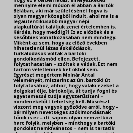
hogy ez a térbeli látás, elhelyezkedés
mennyire elemi módon él abban a Bartók
Bélában, aki már születésénél fogva is
olyan magyar közegből indult, ahol ma is a
legautentikusabb magyar népi
alapkultúrát találjuk zenei értelemben is.
Kérdés, hogy meddig?! Ez az előzőek és a
későbbiek vonatkozásában nem mindegy.
Miként az sem, hogy az előző években
hihetetlenül lázas áskálódások,
furkálódások voltak a bartóki
gondolkodásmód ellen. Befejezett,
folytathatatlan – szóltak a vádak. Ezt nem
tartom véletlennek két okból sem.
Egyrészt megértem Molnár Antal
véleményét, miszerint az ún. bartóki út
folytatásához, ahhoz, hogy valaki ezeket a
dolgokat élje, birtokolja, át tudja fogni és
egyetemessé tudja egyszerűsíteni –
mindenekelőtt tehetség kell. Másrészt
viszont meg vagyok győződve arról, hogy –
bármilyen nevetséges szókimondásnak
tűnik is ez – itt sajnos olyan nemzetközi
harc folyik, melyben – minthogy a bartóki
gondolat nemkívánatos – nem is tartatik