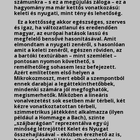
számunkra – s ez a megújulás záloga – ez a
hagyomány ma már kettős vonatkozású:
keleti és nyugati, mint tény és lehetőség.
Ez a kettősség akkor egészséges, szerves
és igaz, ha változatlanul és eredendően
magyar, az európai hatások lassú és
megfelelő bensővé hasonításával. Amit
elmondtam a nyugati zenéről, s hasonlóan
amit a keleti zenéről, egészen röviden, az
a bartóki textúrában – mint szemlélet –
pontosan nyomon követhető, s
remélhetőleg sohasem lesz befejezett.
Azért említettem első helyen a
Mikrokozmoszt, mert ebből a szempontból
ennek darabjai a legáttekinthetőbbek,
mindenki számára jól megfoghatók,
megismerhetők. Miközben a lineáris
vonalvezetést sok esetben már térbeli, két
kézre vonatkoztatottan térbeli,
szimmetrikus játékként alkalmazza (ilyen
például a Hommage a Bach), szinte
„szájbarágóan” reprezentálva egy új
minőség létrejöttét Kelet és Nyugat
összehajlásával – eközben érezhető az is,