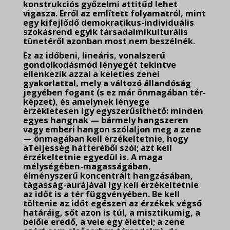
konstrukciós győzelmi attitűd lehet
vigasza. Erről az említett folyamatról, mint
egy kifejlődő demokratikus-individuális
szokásrend egyik társadalmikulturális
tünetéről azonban most nem beszélnék.
Ez az időbeni, lineáris, vonalszerű
gondolkodásmód lényegét tekintve
ellenkezik azzal a keleties zenei
gyakorlattal, mely a változó állandóság
jegyében fogant (s ez már önmagában tér-
képzet), és amelynek lényege
érzékletesen így egyszerűsíthető: minden
egyes hangnak — bármely hangszeren
vagy emberi hangon szólaljon meg a zene
— önmagában kell érzékeltetnie, hogy
aTeljesség hátteréből szól; azt kell
érzékeltetnie egyedül is. A maga
mélységében-magasságában,
élményszerű koncentrált hangzásában,
tágasság-aurájával így kell érzékeltetnie
az időt is a tér függvényében. Be kell
töltenie az időt egészen az érzékek végső
határáig, sőt azon is túl, a misztikumig, a
belőle eredő, a vele egy élettel; a zene