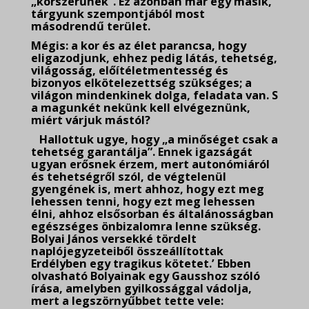
„korszerűnek”. Ez azonban már egy másik,
tárgyunk szempontjából most
másodrendű terület.
Mégis: a kor és az élet parancsa, hogy
eligazodjunk, ehhez pedig látás, tehetség,
világosság, előítéletmentesség és
bizonyos elkötelezettség szükséges; a
világon mindenkinek dolga, feladata van. S
a magunkét nekünk kell elvégeznünk,
miért várjuk mástól?
Hallottuk ugye, hogy „a minőséget csak a
tehetség garantálja”. Ennek igazságát
ugyan erősnek érzem, mert autonómiáról
és tehetségről szól, de végtelenül
gyengének is, mert ahhoz, hogy ezt meg
lehessen tenni, hogy ezt meg lehessen
élni, ahhoz elsősorban és általánosságban
egészséges önbizalomra lenne szükség.
Bolyai János versekké tördelt
naplójegyzeteiből összeállítottak
Erdélyben egy tragikus kötetet.’ Ebben
olvasható Bolyainak egy Gausshoz szóló
írása, amelyben gyilkossággal vádolja,
mert a legszörnyűbbet tette vele: