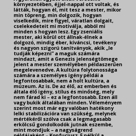
környezetében, éjjel-nappal ott voltak, és
látták, hogyan él, mit tesz a mester, mikor
min töpreng, min dolgozik, hogyan
viselkedik, mire figyel, váratlan dolgait,
cselekedeteit mi motiválja, abból mi
minden s hogyan lesz. Egy zseniális
mester, aki körül ott állnak-élnek a
dolgozó, mindig éber, kíváncsi, tevékeny
és nagyon szigorú tanítványok, akik „le
tudják képezni” a maguk számára
mindazt, amit a Genezis jelenségtömege
jelent a mester személyében példaszerűen
megelevenedve. A kultúra folytonossága
számára a személyes igény példái a
legfontosabbak, nem a holt kultúra, a
múzeum. Az is. De az élő, az emberben és
általa élő igény, stílus és minőség, mely
nem fárad ki – ez a legfontosabb. Ezen áll
vagy bukik általában minden. Véleményem
szerint most már egy valóban hatékony
lelki stabilizációra van szükség, melynek
mértékéről szólva csak a legmagasabb
erkölcsű gondolkodók jutnak eszembe,
mint mondjuk – a nagyságrend
példájaként – Konfuciusz. E nélkül a