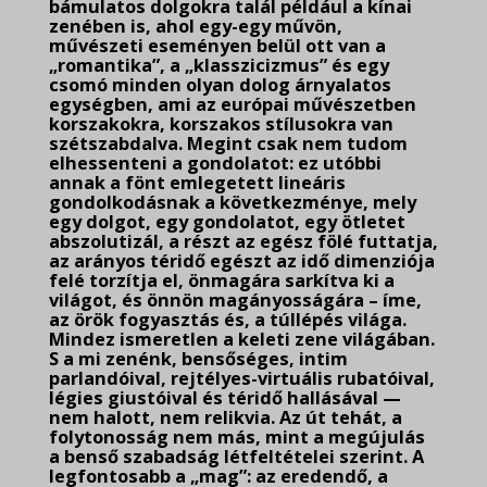
bámulatos dolgokra talál például a kínai
zenében is, ahol egy-egy művön,
művészeti eseményen belül ott van a
„romantika”, a „klasszicizmus” és egy
csomó minden olyan dolog árnyalatos
egységben, ami az európai művészetben
korszakokra, korszakos stílusokra van
szétszabdalva. Megint csak nem tudom
elhessenteni a gondolatot: ez utóbbi
annak a fönt emlegetett lineáris
gondolkodásnak a következménye, mely
egy dolgot, egy gondolatot, egy ötletet
abszolutizál, a részt az egész fölé futtatja,
az arányos téridő egészt az idő dimenziója
felé torzítja el, önmagára sarkítva ki a
világot, és önnön magányosságára – íme,
az örök fogyasztás és, a túllépés világa.
Mindez ismeretlen a keleti zene világában.
S a mi zenénk, bensőséges, intim
parlandóival, rejtélyes-virtuális rubatóival,
légies giustóival és téridő hallásával —
nem halott, nem relikvia. Az út tehát, a
folytonosság nem más, mint a megújulás
a benső szabadság létfeltételei szerint. A
legfontosabb a „mag”: az eredendő, a