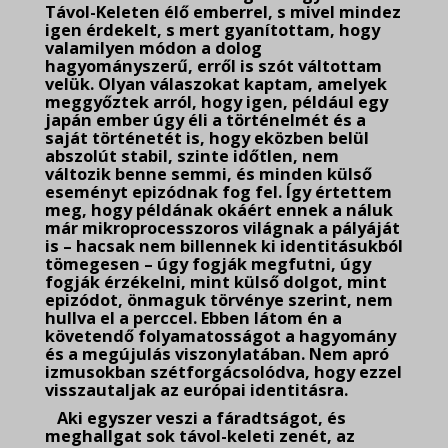
Távol-Keleten élő emberrel, s mivel mindez
igen érdekelt, s mert gyanítottam, hogy
valamilyen módon a dolog
hagyományszerű, erről is szót váltottam
velük. Olyan válaszokat kaptam, amelyek
meggyőztek arról, hogy igen, például egy
japán ember úgy éli a történelmét és a
saját történetét is, hogy eközben belül
abszolút stabil, szinte időtlen, nem
változik benne semmi, és minden külső
eseményt epizódnak fog fel. Így értettem
meg, hogy példának okáért ennek a náluk
már mikroprocesszoros világnak a pályáját
is – hacsak nem billennek ki identitásukból
tömegesen – úgy fogják megfutni, úgy
fogják érzékelni, mint külső dolgot, mint
epizódot, önmaguk törvénye szerint, nem
hullva el a perccel. Ebben látom én a
követendő folyamatosságot a hagyomány
és a megújulás viszonylatában. Nem apró
izmusokban szétforgácsolódva, hogy ezzel
visszautaljak az európai identitásra.
Aki egyszer veszi a fáradtságot, és
meghallgat sok távol-keleti zenét, az