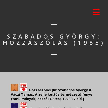
SZABADOS GYÖRGY:
HOZZÁSZÓLÁS (1985)
Hozzászólás [In: Szabados György &
Váczi Tamás: A zene kettős természetű fénye
(tanulmányok, esszék), 1990, 109-117.old.]