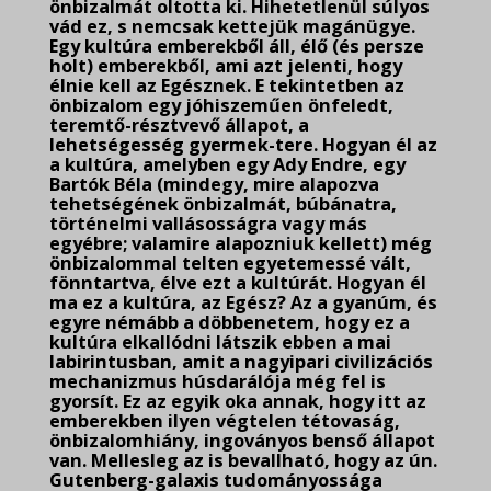
önbizalmát oltotta ki. Hihetetlenül súlyos
vád ez, s nemcsak kettejük magánügye.
Egy kultúra emberekből áll, élő (és persze
holt) emberekből, ami azt jelenti, hogy
élnie kell az Egésznek. E tekintetben az
önbizalom egy jóhiszeműen önfeledt,
teremtő-résztvevő állapot, a
lehetségesség gyermek-tere. Hogyan él az
a kultúra, amelyben egy Ady Endre, egy
Bartók Béla (mindegy, mire alapozva
tehetségének önbizalmát, búbánatra,
történelmi vallásosságra vagy más
egyébre; valamire alapozniuk kellett) még
önbizalommal telten egyetemessé vált,
fönntartva, élve ezt a kultúrát. Hogyan él
ma ez a kultúra, az Egész? Az a gyanúm, és
egyre némább a döbbenetem, hogy ez a
kultúra elkallódni látszik ebben a mai
labirintusban, amit a nagyipari civilizációs
mechanizmus húsdarálója még fel is
gyorsít. Ez az egyik oka annak, hogy itt az
emberekben ilyen végtelen tétovaság,
önbizalomhiány, ingoványos benső állapot
van. Mellesleg az is bevallható, hogy az ún.
Gutenberg-galaxis tudományossága