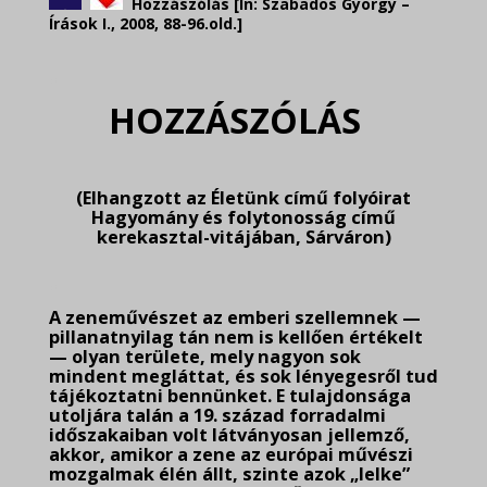
Hozzászólás [In: Szabados György –
Írások I., 2008, 88-96.old.]
.
HOZZÁSZÓLÁS
(Elhangzott az Életünk című folyóirat
Hagyomány és folytonosság című
kerekasztal-vitájában, Sárváron)
.
A zeneművészet az emberi szellemnek —
pillanatnyilag tán nem is kellően értékelt
— olyan területe, mely nagyon sok
mindent megláttat, és sok lényegesről tud
tájékoztatni bennünket. E tulajdonsága
utoljára talán a 19. század forradalmi
időszakaiban volt látványosan jellemző,
akkor, amikor a zene az európai művészi
mozgalmak élén állt, szinte azok „lelke”