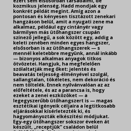
ezért sem elsősorban társadalmi, de
kozmikus jelenség. Hadd mondjak egy
konkrét példát megint. Amíg azon a
pontosan és kényesen tisztázott
zenekari
hangzáson belül, amit a nyugati zene ma
alkalmaz, például egy cintányér vagy
bármilyen más ütőhangszer csupán
színező jellegű, a sok között egy, addig a
keleti zenében minden egyes hangszer,
elsősorban is az ütőhangszerek — s
mennél keletebbre megyünk, annál inkább
— bizonyos alkalmas anyagok titkos
ötvözetei. Hangjuk, ha megfelelően
szólaltatják meg őket: jelentés és
beavatás teljesség-élményével szolgál,
sallangtalan, tökéletes, nem dekoráció és
nem töltelék. Ennek nyilvánvalóan az az
előfeltétele, és az a parancsa is, hogy
ezeket a zenei eszközöket — a
legegyszerűbb ütőhangszert is — magas
esztétikai igényeik céljaira a legtitkosabb
eljárásokkal kísérletezték ki, és
hagyományozták elkészítési módjukat.
Egy-egy ütőhangszer sokszor éveken át
készült, „receptjük” családon belül