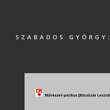
SZABADOS GYÖRGY:
Művészet-patikus [Búcsúzás Leszták Tib
.