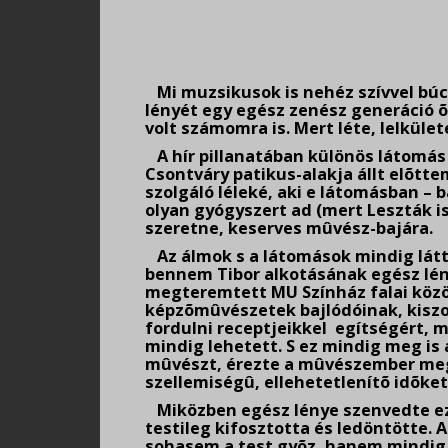
.
Mi muzsikusok is nehéz szívvel búc
lényét egy egész zenész generáció õr
volt számomra is. Mert léte, lelküle
A hír pillanatában különös látomás 
Csontváry patikus-alakja állt elõtt
szolgáló léleké, aki e látomásban – 
olyan gyógyszert ad (mert Leszták is
szeretne, keserves mûvész-bajára.
Az álmok s a látomások mindig látta
bennem Tibor alkotásának egész lény
megteremtett MU Színház falai közö
képzõmûvészetek bajlódóinak, kiszor
fordulni receptjeikkel egítségért, m
mindig lehetett. S ez mindig meg is
mûvészt, érezte a mûvészember megsz
szellemiségû, ellehetetlenítõ idõket
Miközben egész lénye szenvedte ezt 
testileg kifosztotta és ledöntötte. A
sohasem a test gyõz, hanem mindig a