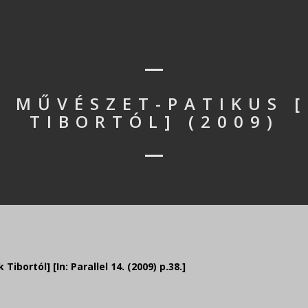
 MŰVÉSZET-PATIKUS 
TIBORTÓL] (2009)
ortól] [In: Parallel 14. (2009) p.38.]