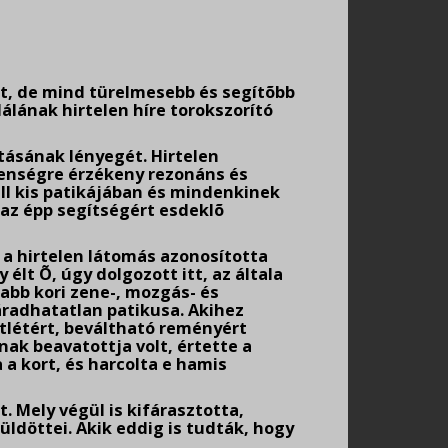
t, de mind türelmesebb és segítõbb
lálának hirtelen híre torokszorító
tásának lényegét. Hirtelen
ndenségre érzékeny rezonáns és
áll kis patikájában és mindenkinek
 az épp segítségért esdeklõ
 a hirtelen látomás azonosította
lt Õ, úgy dolgozott itt, az általa
abb kori zene-, mozgás- és
áradhatatlan patikusa. Akihez
ttlétért, beváltható reményért
ak beavatottja volt, értette a
a kort, és harcolta e hamis
 Mely végül is kifárasztotta,
küldöttei. Akik eddig is tudták, hogy