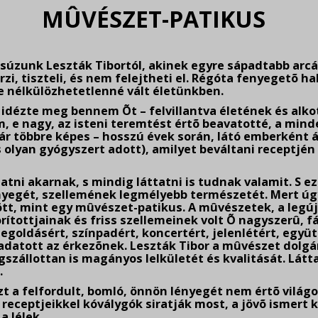
MÛVÉSZET-PATIKUS
súzunk Leszták Tibortól, akinek egyre sápadtabb arcá
zi, tiszteli, és nem felejtheti el. Régóta fenyegetõ ha
te nélkülözhetetlenné vált életünkben.
idézte meg bennem Õt – felvillantva életének és alko
em, e nagy, az isteni teremtést értõ beavatotté, a mi
bár többre képes – hosszú évek során, látó emberként 
 olyan gyógyszert adott), amilyet beváltani receptjén
tni akarnak, s mindig láttatni is tudnak valamit. S ez
egét, szellemének legmélyebb természetét. Mert úgy é
tt, mint egy mûvészet-patikus. A mûvészetek, a legúj
ítottjainak és friss szellemeinek volt Õ nagyszerû, f
egoldásért, színpadért, koncertért, jelenlétért, együ
 adatott az érkezõnek. Leszták Tibor a mûvészet dolgán
állottan is magányos lelkületét és kvalitását. Látta 
.
a felfordult, bomló, önnön lényegét nem értõ világot.
 receptjeikkel kóválygók siratják most, a jövõ ismert 
 lélek.