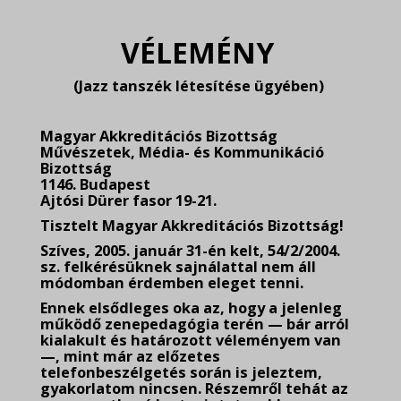
.
VÉLEMÉNY
(Jazz tanszék létesítése ügyében)
.
Magyar Akkreditációs Bizottság
Művészetek, Média- és Kommunikáció
Bizottság
1146. Budapest
Ajtósi Dürer fasor 19-21.
Tisztelt Magyar Akkreditációs Bizottság!
Szíves, 2005. január 31-én kelt, 54/2/2004.
sz. felkérésüknek sajnálattal nem áll
módomban érdemben eleget tenni.
Ennek elsődleges oka az, hogy a jelenleg
működő zenepedagógia terén — bár arról
kialakult és határozott véleményem van
—, mint már az előzetes
telefonbeszélgetés során is jeleztem,
gyakorlatom nincsen. Részemről tehát az