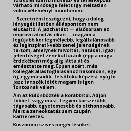
főiskolai szintű művész- és tanárképzés
várható minősége felett így méltatlan
volna véleményt mondanom.
Szeretném leszögezni, hogy a dolog
lényegét illetően álláspontom nem
elutasító. A jazzhatást — elsősorban az
improvizativitás okán — magam a
legújabb kor legmélyebb, legáltalánosabb
és leginspiratí-vabb zenei jelenségének
tartom, amelynek mivoltát, hatását, igazi
jelentőségét zenekultúránk (épp a maga
érdekében) még alig látta át és
emésztette meg. Éppen ezért, más
kollégák állásfoglalásához hasonlóan, egy
új, egy második, felsőfokú képzést nyújtó
jazz tanszék létét magam is igen
fontosnak vélem.
Ám az különbözzék a korábbitól. Adjon
többet, vagy mást. Legyen korszerűbb,
tágasabb, egyetemesebb és otthonosabb.
Mert a zeneoktatás sem csupán
karriervetés.
Köszönöm szíves megértésüket.