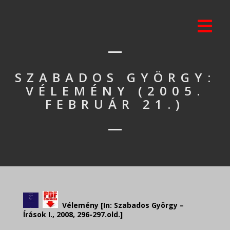
SZABADOS GYÖRGY:
VÉLEMÉNY (2005.
FEBRUÁR 21.)
Vélemény [In: Szabados György –
Írások I., 2008, 296-297.old.]