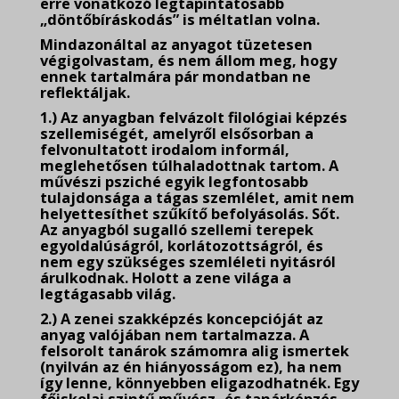
erre vonatkozó legtapintatosabb
„döntőbíráskodás” is méltatlan volna.
Mindazonáltal az anyagot tüzetesen
végigolvastam, és nem állom meg, hogy
ennek tartalmára pár mondatban ne
reflektáljak.
1.) Az anyagban felvázolt filológiai képzés
szellemiségét, amelyről elsősorban a
felvonultatott irodalom informál,
meglehetősen túlhaladottnak tartom. A
művészi psziché egyik legfontosabb
tulajdonsága a tágas szemlélet, amit nem
helyettesíthet szűkítő befolyásolás. Sőt.
Az anyagból sugalló szellemi terepek
egyoldalúságról, korlátozottságról, és
nem egy szükséges szemléleti nyitásról
árulkodnak. Holott a zene világa a
legtágasabb világ.
2.) A zenei szakképzés koncepcióját az
anyag valójában nem tartalmazza. A
felsorolt tanárok számomra alig ismertek
(nyilván az én hiányosságom ez), ha nem
így lenne, könnyebben eligazodhatnék. Egy