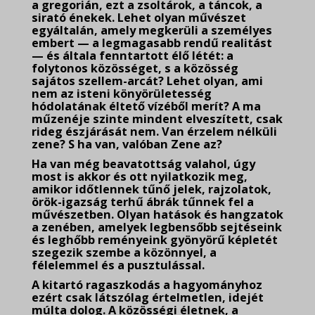
a gregorián, ezt a zsoltárok, a táncok, a
sirató énekek. Lehet olyan művészet
egyáltalán, amely megkerüli a személyes
embert — a legmagasabb rendű realitást
— és általa fenntartott élő létét: a
folytonos közösséget, s a közösség
sajátos szellem-arcát? Lehet olyan, ami
nem az isteni könyörületesség
hódolatának éltető vízéből merít? A ma
műzenéje szinte mindent elveszített, csak
rideg észjárását nem. Van érzelem nélküli
zene? S ha van, valóban Zene az?
Ha van még beavatottság valahol, úgy
most is akkor és ott nyilatkozik meg,
amikor időtlennek tűnő jelek, rajzolatok,
örök-igazság terhű ábrák tűnnek fel a
művészetben. Olyan hatások és hangzatok
a zenében, amelyek legbensőbb sejtéseink
és leghőbb reményeink gyönyörű képletét
szegezik szembe a közönnyel, a
félelemmel és a pusztulással.
A kitartó ragaszkodás a hagyományhoz
ezért csak látszólag értelmetlen, idejét
múlta dolog. A közösségi életnek, a