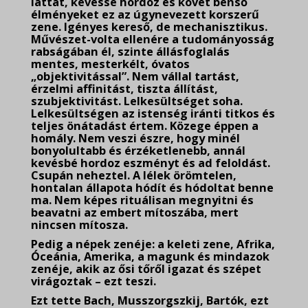
láttat, kevéssé hordoz és követ benső
élményeket ez az úgynevezett korszerű
zene. Igényes kereső, de mechanisztikus.
Művészet-volta ellenére a tudományosság
rabságában él, szinte állásfoglalás
mentes, mesterkélt, óvatos
„objektivitással”. Nem vállal tartást,
érzelmi affinitást, tiszta állítást,
szubjektivitást. Lelkesültséget soha.
Lelkesültségen az istenség iránti titkos és
teljes önátadást értem. Közege éppen a
homály. Nem veszi észre, hogy minél
bonyolultabb és érzéketlenebb, annál
kevésbé hordoz eszményt és ad feloldást.
Csupán neheztel. A lélek örömtelen,
hontalan állapota hódít és hódoltat benne
ma. Nem képes rituálisan megnyitni és
beavatni az embert mítoszába, mert
nincsen mítosza.
Pedig a népek zenéje: a keleti zene, Afrika,
Óceánia, Amerika, a magunk és mindazok
zenéje, akik az ősi tőről igazat és szépet
virágoztak – ezt teszi.
Ezt tette Bach, Musszorgszkij, Bartók, ezt