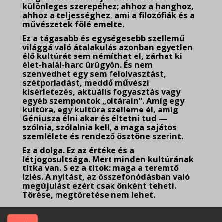
különleges szerepéhez; ahhoz a hanghoz,
ahhoz a teljességhez, ami a filozófiák és a
művészetek fölé emelte.
Ez a tágasabb és egységesebb szellemű
világgá való átalakulás azonban egyetlen
élő kultúrát sem némíthat el, zárhat ki
élet-halál-harc ürügyön. És nem
szenvedhet egy sem felolvasztást,
szétporladást, meddő művészi
kísérletezés, aktuális fogyasztás vagy
egyéb szempontok „oltárain”. Amíg egy
kultúra, egy kultúra szelleme él, amíg
Géniusza élni akar és éltetni tud —
szólnia, szólalnia kell, a maga sajátos
szemlélete és rendező ösztöne szerint.
Ez a dolga. Ez az értéke és a
létjogosultsága. Mert minden kultúrának
titka van. S ez a titok: maga a teremtő
ízlés. A nyitást, az összefonódásban való
megújulást ezért csak önként teheti.
Törése, megtöretése nem lehet.