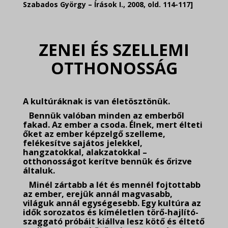
Szabados György – Írások I., 2008, old. 114-117]
.
ZENEI ÉS SZELLEMI
OTTHONOSSÁG
.
A kultúráknak is van életösztönük.
Bennük valóban minden az emberből
fakad. Az ember a csoda. Élnek, mert élteti
őket az ember képzelgő szelleme,
felékesítve sajátos jelekkel,
hangzatokkal, alakzatokkal –
otthonosságot kerítve bennük és őrizve
általuk.
Minél zártabb a lét és mennél fojtottabb
az ember, erejük annál magvasabb,
világuk annál egységesebb. Egy kultúra az
idők sorozatos és kíméletlen törő-hajlító-
szaggató próbáit kiállva lesz kötő és éltető