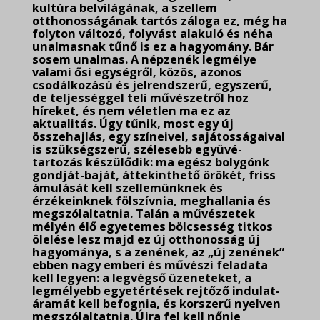
kultúra belvilágának, a szellem
otthonosságának tartós záloga ez, még ha
folyton változó, folyvást alakuló és néha
unalmasnak tűnő is ez a hagyomány. Bár
sosem unalmas. A népzenék legmélye
valami ősi egységről, közös, azonos
csodálkozású és jelrendszerű, egyszerű,
de teljességgel teli művészetről hoz
híreket, és nem véletlen ma ez az
aktualitás. Úgy tűnik, most egy új
összehajlás, egy színeivel, sajátosságaival
is szükségszerű, szélesebb együvé-
tartozás készülődik: ma egész bolygónk
gondját-baját, áttekinthető örökét, friss
ámulását kell szellemünknek és
érzékeinknek fölszívnia, meghallania és
megszólaltatnia. Talán a művészetek
mélyén élő egyetemes bölcsesség titkos
ölelése lesz majd ez új otthonosság új
hagyománya, s a zenének, az „új zenének”
ebben nagy emberi és művészi feladata
kell legyen: a legvégső üzeneteket, a
legmélyebb egyetértések rejtőző indulat-
áramát kell befognia, és korszerű nyelven
megszólaltatnia. Újra fel kell nőnie