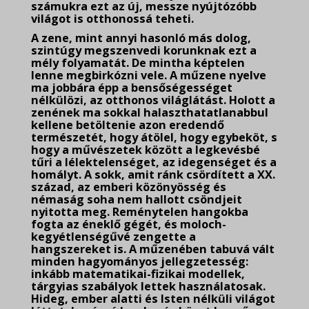
számukra ezt az új, messze nyújtózóbb
világot is otthonossá teheti.
A zene, mint annyi hasonló más dolog,
szintúgy megszenvedi korunknak ezt a
mély folyamatát. De mintha képtelen
lenne megbirkózni vele. A műzene nyelve
ma jobbára épp a bensőségességet
nélkülözi, az otthonos világlátást. Holott a
zenének ma sokkal halaszthatatlanabbul
kellene betöltenie azon eredendő
természetét, hogy átölel, hogy egybeköt, s
hogy a művészetek között a legkevésbé
tűri a lélektelenséget, az idegenséget és a
homályt. A sokk, amit ránk csördített a XX.
század, az emberi közönyösség és
némaság soha nem hallott csöndjeit
nyitotta meg. Reménytelen hangokba
fogta az éneklő gégét, és moloch-
kegyétlenségűvé zengette a
hangszereket is. A műzenében tabuvá vált
minden hagyományos jellegzetesség:
inkább matematikai-fizikai modellek,
tárgyias szabályok lettek használatosak.
Hideg, ember alatti és Isten nélküli világot