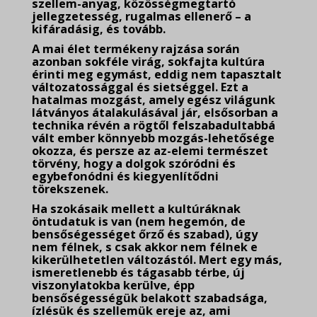
szellem-anyag, közösségmegtartó
jellegzetesség, rugalmas ellenerő – a
kifáradásig, és tovább.
A mai élet termékeny rajzása során
azonban sokféle virág, sokfajta kultúra
érinti meg egymást, eddig nem tapasztalt
változatossággal és sietséggel. Ezt a
hatalmas mozgást, amely egész világunk
látványos átalakulásával jár, elsősorban a
technika révén a rögtől felszabadultabbá
vált ember könnyebb mozgás-lehetősége
okozza, és persze az az-elemi természet
törvény, hogy a dolgok szóródni és
egybefonódni és kiegyenlítődni
törekszenek.
Ha szokásaik mellett a kultúráknak
öntudatuk is van (nem hegemón, de
bensőségességet őrző és szabad), úgy
nem félnek, s csak akkor nem félnek e
kikerülhetetlen változástól. Mert egy más,
ismeretlenebb és tágasabb térbe, új
viszonylatokba kerülve, épp
bensőségességük belakott szabadsága,
ízlésük és szellemük ereje az, ami