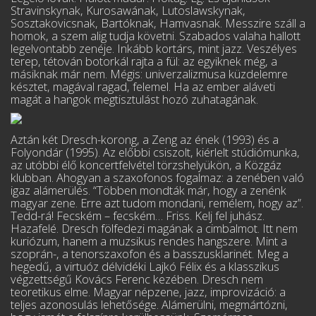
Stravinskynak, Kurosawának, Lutoslawskynak,
Sosztakovicsnak, Bartóknak, Hamvasnak. Messzire száll a
homok, a szem alig tudja követni. Szabados valaha hallott
legelvontabb zenéje. Inkább kortárs, mint jazz. Veszélyes
terep, této­ván botorkál rajta a fül: az egyiknek még, a
másiknak már nem. Mégis: univerzalizmusa küz­delemre
késztet, magával ragad, felemel. Ha az ember aláveti
magát a hangok megtisztulást hozó zuhatagának.
Aztán két Dresch-korong, a Zeng az ének (1993) és a
Folyondár (1995). Az előbbi csi­szolt, kiérlelt stúdiómunka,
az utóbbi élő koncertfelvétel törzshelyükön, a Közgáz
klubban. Ahogyan a szaxofonos fogalmaz: a zenében való
igaz alámerülés. “Többen mondták már, hogy a zenénk
magyar zene. Erre azt tudom mondani, remélem, hogy az”.
Tedd-rá! Fecském – fecském… Friss. Kelj fel juhász.
Hazafelé. Dresch fölfedezi magának a cimbalmot. Itt nem
kuriózum, hanem a muzsikus rendes hangszere. Mint a
szoprán-, a tenorszaxofon és a basszusklarinét. Meg a
hegedű, a virtuóz délvidéki Lajkó Félix és a klasszikus
végzettségű Kovács Ferenc kezében. Dresch nem
teoretikus elme. Magyar népzene, jazz, improvizáció: a
teljes azonosulás lehetősége. Alámerülni, megmártózni,