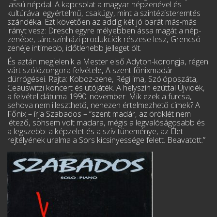
lassú népdal. A kapcsolat a magyar népzenével és
kultúrával egyértelmű, csakúgy, mint a szintézisteremtés
szándéka. Ezt köve­tően az addig két jó barát más-más
irányt vesz: Dresch egyre mélyebben ássa magát a nép­
zenébe, táncszínházi produkciók részese lesz, Grencsó
zenéje intimebb, időtlenebb jelleget ölt.
És aztán megjelenik a Mester első Adyton-korongja, régen
várt szólózongora felvétele, A szent főnixmadár
dürrögései. Rajta: Koboz-zene, Régi ima, Szólóposzáta,
Ceauswitzi koncert és utójáték. A helyszín ezúttal Újvidék,
a felvétel dátuma 1990. november. Mik ezek a furcsa,
sehova nem illeszthető, nehezen értelmezhető címek? A
Főnix – írja Szabados – “szent ma­dár, az öröklét nem
létező, sohsem volt madara, mégis a legvalóságosabb és
a legszebb: a kép­zelet és a szív tüneménye, az Élet
rejtélyének uralma a Sors kicsinyessége felett. Be­avatott.”