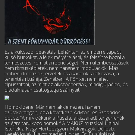
Ez a kulcsszó: beavatás. Lehántani az emberre tapadt
külső burkokat, a lélek mélyére ás­ni, és felszínre hozni a
természetes, romlatlan zeneiséget. Nem ütembeosztások,
nem rit­mus­képletek, nem hangnemi modulációk. Más:
emberi dimenziók, érzetek és akaratok találko­zá­sa, a
teremtés rituáléja. Zenében. A Főnixet nem lehet
elpusztítani, az mint az alkotóenergiák, mindig újjáéled, és
diadalmasan csattogtatja szárnyait.
Homoki zene. Már nem lakklemezen, hanem
ezüstkorongon, ez a következő Adyton- és Szabados-
opusz. “A mi vidékünk a Puszta, a kiszáradt tengerfenék,
az égre tárulkozó homok.” A MAKUZ muzsikál. Hajnal.
Istenek a Nagy Hortobágyon. Mákvirágok. Délibáb.
Legelő lo­vak. Halott madár. Holtág. Ég. És ajánlások