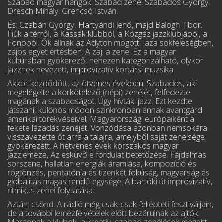
Szabad magyar hangok. Szabad zene. Szabados György.
Dresch Mihály. Grencsó István.
És: Czabán György, Hartyándi Jenő, majd Balogh Tibor.
Fiúk a térről, a Kassák klubból, a Közgáz jazzklubjából, a
Fonóból. Ők állnak az Adyton mögött, laza sokféleségben,
zajos egyet értésben. A zaj: a zene. Ez a magyar
kultúrában gyökerező, nehezen kategorizálható, olykor
jazznek nevezett, improvizatív kortársi muzsika.
Akkor kezdődött, az ötvenes években. Szabados, aki
megelégelte a korkötelező (népi) zenéjét, felfedezte
magának a szabadságot. Úgy hívták: jazz. Ezt kezdte
játszani, különös módon szinkronban annak avantgárd
amerikai törekvéseivel. Magyarországi európaiként a
fekete lázadás zenéjét. Vonzódása azonban nemsokára
visszavezette őt arra a talajra, amelyből saját zeneisége
gyökerezett. A hetvenes évek korszakos magyar
jazzlemeze, Az esküvő e for­dulat betetőzése. Fájdalmas
sorszene, hallatlan energiák áramlása, kompozíció és
rögtönzés, pentatónia és tizenkét fokúság, magyarság és
globalitás magas rendű egysége. A bartóki út improvizatív,
ritmikus zenei folytatása.
Aztán: csönd. A rádió még csak-csak fellépteti fesztiváljain,
de a további lemezfelvételek előtt bezárulnak az ajtók.