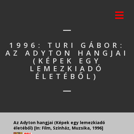
1996: TURI GÁBOR:
AZ ADYTON HANGJAI
(KÉPEK EGY
LEMEZKIADÓ
ÉLETÉBŐL)
Az Adyton hangjai (Képek egy lemezkiadó
életéből) [In: Film, Színház, Muzsika, 1996]