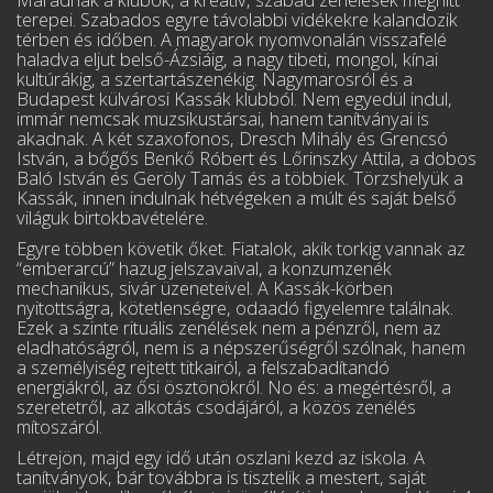
Maradnak a klubok, a kreatív, szabad zenélések meghitt
terepei. Szabados egyre távolabbi vidékekre kalandozik
térben és időben. A magyarok nyomvonalán visszafelé
haladva eljut belső-Ázsiáig, a nagy tibeti, mongol, kínai
kultúrákig, a szertar­tás­zenékig. Nagymarosról és a
Budapest külvárosi Kassák klubból. Nem egyedül indul,
immár nemcsak muzsikustársai, hanem tanítványai is
akadnak. A két szaxofonos, Dresch Mihály és Grencsó
István, a bőgős Benkő Róbert és Lőrinszky Attila, a dobos
Baló István és Geröly Tamás és a többiek. Törzshelyük a
Kassák, innen indulnak hétvégeken a múlt és saját belső
világuk birtokbavételére.
Egyre többen követik őket. Fiatalok, akik torkig vannak az
“emberarcú” hazug jel­sza­vaival, a konzumzenék
mechanikus, sivár üzeneteivel. A Kassák-körben
nyitottságra, kötet­lenségre, odaadó figyelemre találnak.
Ezek a szinte rituális zenélések nem a pénzről, nem az
eladhatóságról, nem is a népszerűségről szólnak, hanem
a személyiség rejtett titkairól, a fel­szabadítandó
energiákról, az ősi ösztönökről. No és: a megértésről, a
szeretetről, az alkotás csodájáról, a közös zenélés
mítoszáról.
Létrejön, majd egy idő után oszlani kezd az iskola. A
tanítványok, bár továbbra is tisz­telik a mestert, saját