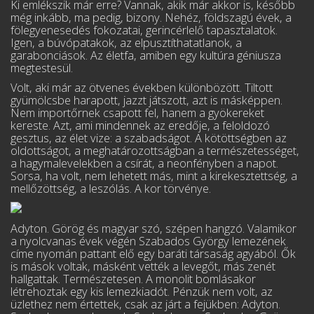
Ki emlékszik már erre? Vannak, akik már akkor is, később
még inkább, ma pedig, bi­zony. Nehéz, földszagú évek, a
fölegyenesedés fokozatai, gerincérlelő tapasztalatok.
Igen, a búvópatakok, az elpusztíthatatlanok, a
garabonciások. Az életfa, amiben egy kultúra géniusza
megtestesül.
Volt, aki már az ötvenes években különbözött. Tiltott
gyümölcsbe harapott, jazzt játszott, azt is másképpen.
Nem importőrnek csapott fel, hanem a gyökereket
kereste. Azt, ami min­dennek az eredője, a feloldozó
gesztus, az élet vize: a szabadságot. A kötöttségben az
oldott­ságot, a meghatározottságban a természetességet,
a hagymalevelekben a csírát, a neonfényben a napot.
Sorsa, ha volt, nem lehetett más, mint a kirekesztettség, a
mellőzöttség, a leszólás. A kor törvénye.
Adyton. Görög és magyar szó, szépen hangzó. Valamikor
a nyolcvanas évek végén Sza­bados György lemezének
címe nyomán pattant elő egy baráti társaság agyából. Ők
is mások voltak, másként vették a levegőt, más zenét
hallgattak. Természetesen. A monolit bomlásakor
létrehoztak egy kis lemezkiadót. Pénzük nem volt, az
üzlethez nem értettek, csak az járt a fejükben: Adyton.