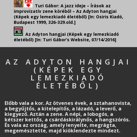
Turi Gábor: A jazz ideje – Írások az
improvizatív zene köréből – Az Adyton hangjai
(Képek egy lemezkiadó életéből) [In: Osiris Kiadó,
Budapest 1999, 326-329.old.]
Az Adyton hangjai (Képek egy lemezkiadó
életéből) [In: Turi Gábor’s Website, 07/14/2016]
AZ ADYTON HANGJAI
(KÉPEK EGY
LEMEZKIADÓ
ÉLETÉBŐL)
Előbb vala a kor. Az ötvenes évek, a sztahanovista,
a begyűjtős, a kitelepítős, a lázadó, a le­verő, a
kiegyező. Aztán a zene. A népi, a lobogós, a
kétszer kettős, a csárdáskirálynős, a hang­szórós.
És vala az ország, amely lenyelte, megrágta,
megemésztette, majd kiöklendezte mind­ezt.