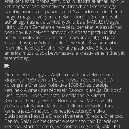
erejüket kezdik próbálgatni, önálló útjukra akarnak lépni. A
két meg­határozó személyiség, Dresch és Grencsó egy
darabig azonos csapáson halad. Szabados ren­dületlenül
megy a maga ösvényén, amelyen időről időre randevút
adnak egymásnak a tanít­ványok is. Ez a MAKUZ (Magyar
Királyi Udvari Zenekar) elnevezésű zenekar. A Kassáknak
bealkonyul, a helyszín áttevődik a Közgáz jazzklubjába,
amely a nyolcvanas években a ma­gyar avantgárd jazz
központjává, az Adyton bölcsőjévé válik. És a semmiből
felemeli a fejét Győr, ahol néhány jazzkedvelő fekete
amerikai muzsikusok bevonásával a kreatív zene mű­helyét
teremti meg.
Nem véletlen, hogy az Adyton első lemezfelvételének
időpontja 1989. április 16, s a helyszín éppen Győr. A
korongra a Grencsó Kollektíva 1988-89-es darabjai
kerülnek. A cí­mek beszédesek: Rákóczi búcsúja, Bújdosó,
Kicsi lovam… Kossuth-nóta, Mezítlábas. A kvintett
(Grencsó, Geröly, Benkő, Boór Zsuzsa, Vaskó zsolt)
játéka az iskola vonalát követi, folklórihletésű kortárs
kamara jazz. A második lemez jó esztendő múlva
Budapesten készül a Dresch kvartettel (Dresch, Grencsó,
Benkő, Baló). A címek ismét ékesen szólnak: Töredékes
legenda, Madárszerető, Gondolatok régiekről, Szilaj, Két