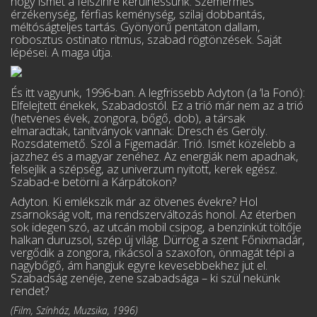
hogy ismét a felszínre kerülhessünk. Szemérmes
érzékenység, férfias keménység, szilaj dobbantás,
méltóságteljes tartás. Gyönyörű pentaton dallam,
robosztus ostinato ritmus, szabad rögtönzések. Saját
lépései. A maga útja.
És itt vagyunk, 1996-ban. A legfrissebb Adyton (a ’la Fonó):
Elfelejtett énekek, Szaba­dostól. Ez a trió már nem az a trió
(hetvenes évek, zongora, bőgő, dob), a társak
elmaradtak, tanítványok vannak: Dresch és Geröly.
Rozsdatemető. Szól a Figemadár. Trió. Ismét közelebb a
jazzhez és a magyar zenéhez. Az energiák nem apadnak,
felsejlik a szépség, az univerzum nyitott, kerek egész.
Szabad-e betörni a Kárpátokon?
Adyton. Ki emlékszik már az ötvenes évekre? Hol
zsarnokság volt, ma rendszerváltozás honol. Az éterben
sok idegen szó, az utcán mobil csipog, a benzinkút töltője
halkan duruzsol, szép új világ. Dürrög a szent Főnixmadár,
vergődik a zongora, rikácsol a szaxofon, önmagát tépi a
nagybőgő, ám hangjuk egyre kevesebbekhez jut el.
Szabadság zenéje, zene szabadsága – ki szül nekünk
rendet?
(Film, Színház, Muzsika, 1996)