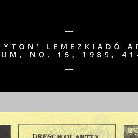
ADYTON’ LEMEZKIADÓ A
IUM, NO. 15, 1989, 41