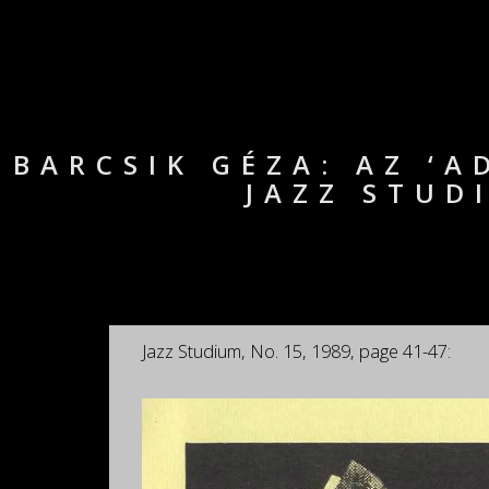
BARCSIK GÉZA: AZ ‘
JAZZ STUD
Jazz Studium, No. 15, 1989, page 41-47: