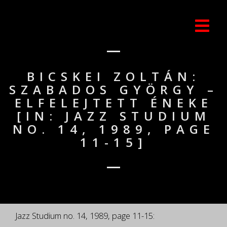
BICSKEI ZOLTÁN:
SZABADOS GYÖRGY –
ELFELEJTETT ÉNEKE
[IN: JAZZ STUDIUM
NO. 14, 1989, PAGE
11-15]
Jazz Studium no. 14, 1989, page 11-15: