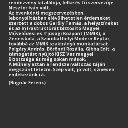
rendezvény kitalálója, lelke és fő szervezője
Nesztor Iván volt.
Az évenkénti megszervezésben,
lebonyolításban elévülhetetlen érdemeket
szerzett a dobos Geröly Tamás, a helyszíneket
és az infrastruktúrát biztosító Megyei
Művelődési és Ifjúsági Központ (MMIK), a
Zeneiskola, a Szombathelyi Modern Képtár,
továbbá az MMIK szakirányú munkatársai:
Polgáry András, Böröndi Rozália, Gibba Edit, a
támogatást nyújtó KISZ Vas megyei
Bizottsága és még sokan mások.
A Műhely aztán a rendszerváltozás táján
megszűnt létezni. Szép volt, jó volt, szívesen
emlékezünk rá.
(Bognár Ferenc)