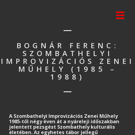
BOGNÁR FERENC:
SZOMBATHELYI
IMPROVIZÁCIÓS ZENEI
MŰHELY (1985 –
1988)
A Szombathelyi Improvizációs Zenei Műhely
1985-től négy éven át a nyáreleji időszakban
jelentett pezsgést Szombathely kulturális
életében. Az egyhetes tábor jellegű