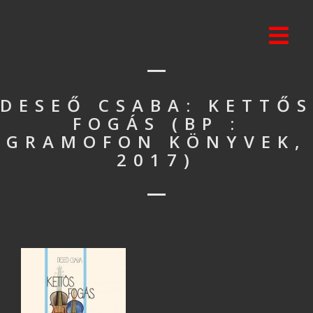
DESEŐ CSABA: KETTŐS
FOGÁS (BP :
GRAMOFON KÖNYVEK,
2017)