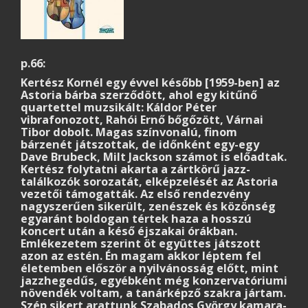
p.66:
Kertész Kornél egy évvel később [1959-ben] az
Astoria bárba szerződött, ahol egy kitűnő
quartettel muzsikált: Káldor Péter
vibrafonozott, Rahói Ernő bőgőzött, Várnai
Tibor dobolt. Magas színvonalú, finom
bárzenét játszottak, de időnként egy-egy
Dave Brubeck, Milt Jackson számot is előadtak.
Kertész folytatni akarta a zártkörű jazz-
találkozók sorozatát, elképzelését az Astoria
vezetői támogatták. Az első rendezvény
nagyszerűen sikerült, zenészek és közönség
egyaránt boldogan tértek haza a hosszú
koncert után a késő éjszakai órákban.
Emlékezetem szerint öt együttes játszott
azon az estén. Én magam akkor léptem fel
életemben először a nyilvánosság előtt, mint
jazzhegedűs, egyébként még konzervatóriumi
növendék voltam, a tanárképző szakra jártam.
Szép sikert arattunk Szabados György kamara-