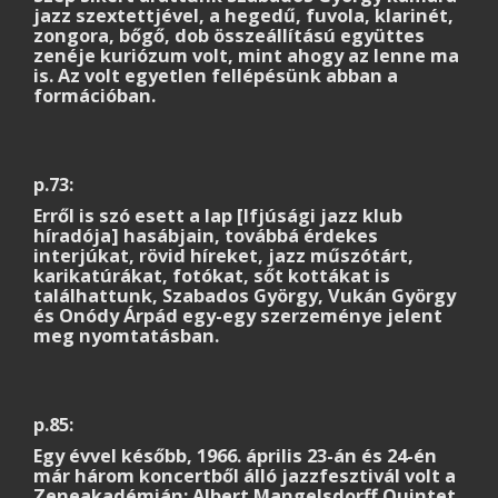
jazz szextettjével, a hegedű, fuvola, klarinét,
zongora, bőgő, dob összeállítású együttes
zenéje kuriózum volt, mint ahogy az lenne ma
is. Az volt egyetlen fellépésünk abban a
formációban.
p.73:
Erről is szó esett a lap [Ifjúsági jazz klub
híradója] hasábjain, továbbá érdekes
interjúkat, rövid híreket, jazz műszótárt,
karikatúrákat, fotókat, sőt kottákat is
találhattunk, Szabados György, Vukán György
és Onódy Árpád egy-egy szerzeménye jelent
meg nyomtatásban.
p.85:
Egy évvel később, 1966. április 23-án és 24-én
már három koncertből álló jazzfesztivál volt a
Zeneakadémián: Albert Mangelsdorff Quintet