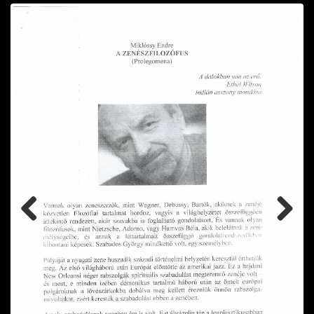
Previ
Next
ous