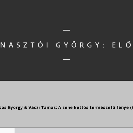
NASZTÓI GYÖRGY: EL
ados György & Váczi Tamás: A zene kettős természetű fénye (t