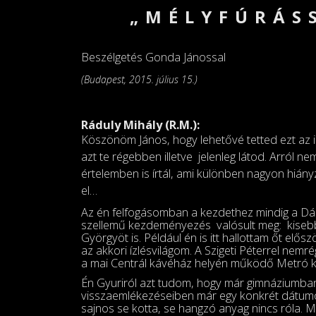
„MÉLYFÚRÁS
Beszélgetés Gonda Jánossal
(Budapest, 2015. július 15.)
Ráduly Mihály (R.M.):
Köszönöm János, hogy lehetővé tetted ezt az 
azt te régebben illetve jelenleg látod. Arról ne
értelemben is írtál, ami különben nagyon hiány
el…
Az én felfogásomban a kezdethez mindig a Dál
szellemű kezdeményezés valósult meg: kisebb 
Györgyöt is. Például én is itt hallottam őt el
az akkori ízlésvilágom. A Szigeti Péterrel nemr
a mai Centrál kávéház helyén működő Metró klu
Én Gyuriról azt tudom, hogy már gimnáziumban v
visszaemlékezéseiben már egy konkrét dátumot 
sajnos se kotta, se hangzó anyag nincs róla. M