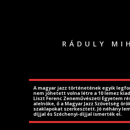
RÁDULY MI
A magyar jazz történetének egyik legfon
nem jöhetett volna létre a 10 lemez kia
Liszt Ferenc Zeneművészeti Egyetem rés
alelnöke, ő a Magyar Jazz Szövetség örök
szaklapokat szerkesztett. Jó néhány le
díjjal és Széchenyi-díjjal ismerték el.