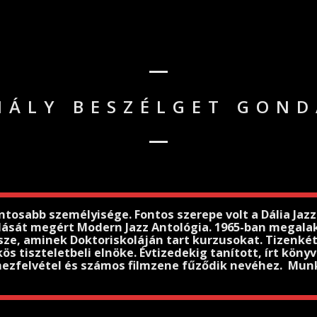
HÁLY BESZÉLGET GOND
tosabb személyisége. Fontos szerepe volt a Dália Jazz
dását megért Modern Jazz Antológia. 1965-ban megalakí
ze, aminek Doktoriskoláján tart kurzusokat. Tizenkét 
ös tiszteletbeli elnöke. Évtizedekig tanított, írt kön
mezfelvétel és számos filmzene fűződik nevéhez. Munk