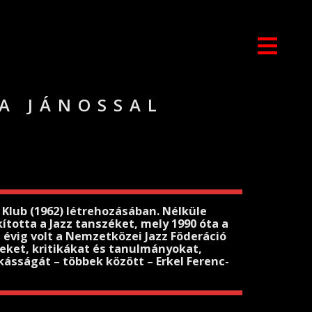
A JÁNOSSAL
 Klub (1962) létrehozásában. Nélküle
totta a Jazz tanszéket, mely 1990 óta a
évig volt a Nemzetközei Jazz Föderáció
yveket, kritikákat és tanulmányokat,
ásságát – többek között – Erkel Ferenc-