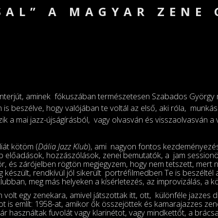
SAL” A MAGYAR ZENE 
interjút, aminek fókuszában természetesen Szabados György m
m is beszélve, hogy valójában te voltál az első, aki róla, munkás
zik a mai jazz-újságírásból, vagy olvasván és visszaolvasván a
iát kötöm (
Dália Jazz Klub
), ami nagyon fontos kezdeményezés v
előadások, hozzászólások, zenei bemutatók, a jam sessionökr
őször, és zárójelben rögtön megjegyzem, hogy nem tetszett, mert
ég készült, rendkívül jól sikerült portréfilmedben Te is beszélt
bban, meg más helyeken a kísérletezés, az improvizálás, a kö
olt egy zenekara, amivel játszottak itt, ott, különféle jazzes
is említ: 1958-at, amikor ők összejöttek és kamarajazzes zenév
ár használtak fuvolát vagy klarinétot, vagy mindkettőt, a brácsa