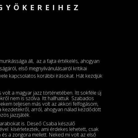
GYÖKEREIHEZ
unkássága áll, az a fajta értékelés, ahogyan
ságáról, első megnyilvánulásairól kritikai
 vele kapcsolatos korábbi írásokat. Hát kezdjük
olt a magyar jazz történetében. Itt sokféle új
ől nem is szólva. Itt hallhattuk Szabados
 nekem teljesen más volt az akkori felfogásom,
él a kezdetekről, arról, ahogyan nálad kezdődött
zös jazzjáték.
 darabokat is. Deseő Csaba készülő
el kísérleteztek, ami érdekes lehetett, csak
 és a zongora mellett. Neked mi volt az első