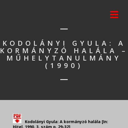
KODOLÁNYI GYULA: A
KORMÁNYZÓ HALÁLA –
MŰHELYTANULMÁNY
(1990)
Kodolányi Gyula: A kormányzó halála [In:
Hitel, 1990. 3. szám p. 29-32
]