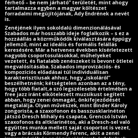
férhető – be nem járható” területét, mint ahogy
tartalmazza egy­ben a magyar költészet
forradalmi megújítójának, Ady End­rének a nevét
is.
Zenéjének ilyen sokoldalú dimenzionálásával
Szabados már hosszabb ideje foglalkozik – s ez a
hozzáállás a közrműködők kiválasztására éppúgy
jellemző, mint az ideális és formális felállás
keresésére. Már a hetvenes években kísérletezett
nagyobb csoportosulásokkal, műhelyeket
vezetett, és fiatalabb zenészeket is bevont ötle­tei
megvalósításába. Szabados improvizációs- és
kompozíciós előadásai túl individuálisan
karakteriszti­usak ahhoz, hogy „iskoláról”
beszélhetnénk; kétségtelen azonban az a tény,
hogy több fiatalt,a szó leg­szélesebb értelmében a
free jazz iránt elkötelezett muzsikust segített
abban, hogy zenei önmagát, önkifejeződését
megtalálja. Olyan mű­vészek, mint Binder Károly
zongorista, a szaxofonon és basszusklarinéton
játszó Dresch Mihály és csapata, Grencsó István
szaxo­fonos és altklarinétos, aki a Dresch-sel való
együttes munka mellett saját csoportot is vezet,
vagy a brácsás Körmendy Ferenc, akit a zenei