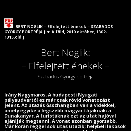
BERT NOGLIK – Elfelejtett énekek – SZABADOS
GYÖRGY PORTRÉJA [In: Alföld, 2010 október, 1302-
1315.old.]
Bert Noglik:
– Elfelejtett énekek –
Szabados György portréja
Irány Nagymaros. A budapesti Nyugati
pályaudvartól ez már csak rövid vonatozást
jelent. Az utazás össz­hangban van a vidékkel,
amely egyike a legszebb magyar tájaknak: a
Dunakanyar. A turistáknak ezt az utat ha­jóval
ajánlják megtenni. A vonat azonban gyorsabb.
Már korán reggel sok utas utazik; helybeli lakosok