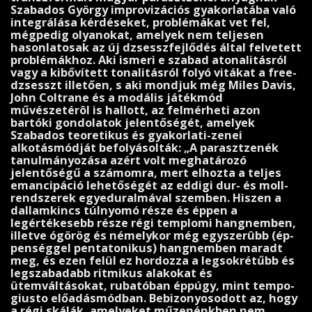
Szabados György improvizációs gyakorlatába való
integrá­lása kérdéseket, problémákat vet fel,
mégpedig olyanokat, amelyek nem teljesen
hasonlatosak az új dzsesszfejlődés által felvetett
problémákhoz. Aki ismeri e szabad atonalitásról
vagy a kibővített tonalitásról folyó vitákat a free-
dzsesszt illetően, s aki mondjuk még Miles Davis,
John Coltrane és a modális játékmód
művészetérôl is hallott, az felmérheti azon
bartóki gondolatok jelentőségét, amelyek
Szabados teoretikus és gyakorlati-zenei
alkotásmódját befolyásolták: „A parasztzenék
tanulmányozása azért volt meghatározó
jelentőségű a számomra, mert el­hozta a teljes
emancipáció lehetőségét az eddigi dur- és moll-
rendszerek egyeduralmával szemben. Hiszen a
dallamkincs túlnyomó része és éppen a
legértékesebb része régi templomi hangnemben,
illetve ógörög és némelykor még egyszerûbb (ép­
penséggel pentatonikus) hangnemben maradt
meg, és ezen felül ez hordozza a legsokrétűbb és
legszabadabb ritmikus alakokat és
ütemváltásokat, rubatóban éppúgy, mint tempo-
giusto előadásmódban. Bebizonyosodott az, hogy
a régi ská­lák, amelyeket műzenénkben nem