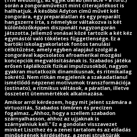
(The Wedding), az egyik darab (Miracle – a ford.)
során a zongoraművészt mint citerajátékost is
hallhatjuk. A későbbi Adyton című művét két
zongorára, egy preparálatlan és egy preparált
hang­szerre írta, s némelykor váltakozva is két
különbözőképpen diszponált nagyzongorán
játszotta. Jellemző vonásai közé tartozik a két kéz
egymástól való tökéletes függetlensége. Ez a
bartóki iskolagyakorlatok fontos tanulási
célkitűzése, amely egyben alapjául szolgál a
zongorával kapcsolatos afroamerikai mozgási
koncepciók megvalósításának is. Szabados játéka
erősen táplálkozik fizikai impulzusokból, nagyon
gyakran mutatkozik dinami­kusnak, és ritmikailag
sokrétű. Nem ritkán megjelenik a szakadatlanul
ismétlődő népzenei motívumok transz­formá­ciója
(ostinato), a ritmikus váltások, a páratlan, illetve
összetett ütemmértékek alkal­mazása.
Amikor arról kérdezem, hogy mit jelent számára a
virtu­ozitás, Szabados tömören és precízen
fogalmaz. „Ahhoz, hogy a szellem szabadon
szárnyalhasson, ahhoz az ujjaknak is
szárnyalniuk kell.” Ez a gondolat visszavezet
minket Liszthez és a zenei tar­talom és az előadás
minőségének kérdéséhez, a zenei struk­túrák