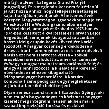
műfaj), a „Free”-kategória Grand Prix-jét
(nagydíját). Ez a meglepő siker nem feltétlenül
járult hozzá ahhoz, hogy fellépési lehetőségei
saját hazájában javuljanak. A hetvenes évek
közepén Magyarországon ugyanakkor megje­lent
Az esküvő (The Wedding) című albuma olyan
felvéte­lekkel, amelyeket Szabados 1973-ban és
1974-ben készített a kvartettel és Horváth Lajos
hegedűssel, zenéjének kisugárzása azonban
hosszú ideig csupán kevés követőjére korlá­
tozódott. A magyar közönség érdeklődése a
dzsessz iránt – amennyiben a rock-zene növekvő
hatása ezt nem szorította vissza – sokkal
erősebben orientálódott az amerikai zenészek
és/vagy a magyar mainstream-variánsok felé; és
ahogy az len­ni szokott, a kínálat és a kereslet
növekedése ne­hezen kibogozható
ízlésgomolyagot hozott létre. A kortárs
komponált zene pedig csak egy meglehetősen
átjárhatatlan körön belül terjedt.
Olyan zenész számára, mint Szabados György, aki
nem csupán hagyományos és közismert anyagot
kísérelt meg integrálni, hanem akiben már a
szabad improvizáció forrása és eszközei