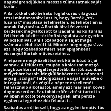
nagyságrendjükben messze túl­mu­tatnak saját
korán.
A Bartókkal való beható foglalkozás világossá
teszi minda­zonáltal azt is, hogy Bartók „stí­
lusának” másolása értel­metlen, és lehetetlen is
annak folytatása. A Bartók által felvetett
kérdések megváltozott társadalmi és kulturá­lis
feltételek között történő vizsgálata az egyetlen
való­di kihívás, amit Szabados a saját maga
számára célul tű­zött ki. Mindez megmagyarázza
azt, hogy Szabados miért nem epigonként
viszonyul Bartók művészetéhez.
A népzene megközelítésének különböző útjai
vannak. A felületes, csupán a koloriton mozgó
megközelítés a leg­elterjedtebb. Bartók azonban
mélyebbre hatolt. Megkülön­böztette a népzenei
anyag „szolgai” feldolgozását a sa­ját műveibe ő
integrációtól, és végül a népzene szellemét
felhasználó alkotástól, amely azt már nem követi
dogmaszerűen. Ez utóbbi erôfeszítést tartotta
valóban alkotói tevékenységnek, ami persze
egyben a legnehezebb feladat is.
Szabados arról beszél, hogy az egyéni kreativitás