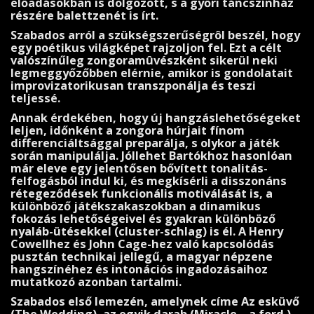
előadásokban is dolgozott, s a győri táncszínház
részére balettzenét is írt.
Szabados arról a szükségszerűségrôl beszél, hogy
egy poétikus világképet rajzoljon fel. Ezt a célt
valószínűleg zongoramûvészként sikerül neki
legmeggyőzőbben elérnie, amikor is gondolatait
improvizatorikusan transzponálja és teszi
teljessé.
Annak érdekében, hogy új hangzáslehetőségeket
leljen, időnként a zongora húrjait fínom
differenciáltsággal preparálja, s olykor a játék
során manipulálja. Jóllehet Bartókhoz hason­lóan
már eleve egy jelentősen bő­vített tonalitás-
felfogásból indul ki, és megkísérli a disszonáns
rétegeződések funkcionális motiválását is, a
különböző játékszakaszokban a dinamikus
fokozás lehetősége­ivel és gyakran különböző
nyaláb-ütésekkel (cluster-schlag) is él. A Henry
Cowellhez és John Cage-hez való kapcsolódás
pusztán technikai jellegű, a magyar népzene
hangszínéhez és intoná­ciós ingadozásaihoz
mutatkozó azonban tartalmi.
Szabados első lemezén, amelynek címe Az esküvő