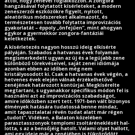
attól, hogy zenével foglalkozzon. A zongora
hangzásával folytatott kí­sérleteket, a modern
zene­szerzői eszközökre figyelt, nyitott,
aleatórikus módsze­reket alkalmazott, és
természetesen tovább folytatta imp­rovizációs
gyakorlatát – éppoly „önfejűen”, mint ahogyan
egykor a gyermekkor zongora-fantáziái
keletkeztek.
A kísérletezés nagyon hosszú ideig elkísérte
pályáján. Szabados a hatvanas évek folyamán
megismerkedett ugyan az új és a legújabb zene
különböző törekvéseivel, saját zenei idiómája
azonban ebben az időben még nem
kristályosodott ki. Csak a hatvanas évek végén, a
hetvenes évek elején válnak érzékelhetővé
zenéjének határozott kon­túrjai. Meg­kísérelte
megtartani, s ugyanakkor specifikus módon fel is
használni azt az improvizációs szabadságot,
amire idôközben szert tett. 1971-ben vált bizonyos
élmények hatására tudatossá benne mindaz,
amit tapasztalatai révén tudat alatt már régen
„tudott”. Vidéken, a Balaton köze­lében
parasztasszonyok templomi zsoltáréneklését hal­
lotta, s az a bensőjéig hatolt. Valami olyat hallott,
ami egy ideje már a zenéjében is tükröződött,