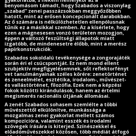
gyakorlatba, s nekem némelykor az a
benyomásom támadt, hogy Szabados a viszonylag
„szabad” zenei passzá­zsokban meggyőzőbben
hatott, mint az erősen koncepcionált darabokban.
Az ő számára is nél­külözhetetlen ellenpólusnak
tűnik ez a másikkal szemben. Az a kísérlete, hogy
ezen a mágnesesen vonzó területen mozogjon,
éppen a változó feszültségi állapotok miatt
izgatóbb, de mindenesetre élőbb, mint a merész
papír­kon­strukciók.
Szabados sokoldalú tevékenysége a zongorajáték
során éri el csúcspontját. Ez nem mond ellent
szubjektív megfigyelé­semnek, sőt reflektorfényt
vet tanulmányainak széles körére: zenetörténet
és zeneelmélet, esztétika, irodalom-, művészet-
és vallástörténet, filozófia. Ezek nem a képzési
fokok közötti kirándulások, hanem az értelmi
megismerés racionális útjának állomásai.
A zenét Szabados sohasem szemlélte a többi
mûvészettől el­különítve, munkássága a
mozgalmas zenei gyakorlat mellett szá­mos
kompozícióra, valamint esszék és irodalmi
szövegek írásá­ra is kiterjed. Színészekkel és
előadóművészekkel közösen, több médiát átfogó