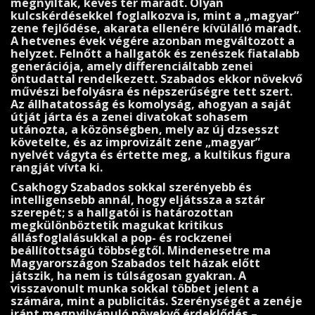
megnyíltak, kevés tér maradt. Olyan
kulcskérdések­kel foglalkozva is, mint a „magyar”
zene fejlődése, akarata ellenére kívülálló maradt.
A hetvenes évek végére azonban megváltozott a
helyzet. Felnőtt a hallgatók és zenészek fiatalabb
generációja, amely differenciáltabb zenei
öntudattal rendelkezett. Szabados ekkor növekvő
művészi befolyásra és népszerűségre tett szert.
Az állhatatosság és komolyság, ahogyan a saját
útját járta és a zenei divatokat sohasem
utánozta, a közönségben, mely az új dzsesszt
követel­te, és az improvizált zene „magyar”
nyelvét vágyta és értet­te meg, a kultikus figura
rangját vívta ki.
Csakhogy Szabados sokkal szerényebb és
intelligensebb an­nál, hogy eljátssza a sztár
szerepét; s a hallgatói is hatá­rozottan
megkülönböztetik magukat kritikus
állásfoglalásuk­kal a pop- és rockzenei
beállítottságú többségtől. Mindenesetre ma
Magyarországon Szabados telt házak előtt
játszik, ha nem is túlságosan gyakran. A
visszavonult munka sokkal többet jelent a
számára, mint a publicitás. Szerénységét a zenéje
iránt megnyilvánuló növekvő érdek­lődés –