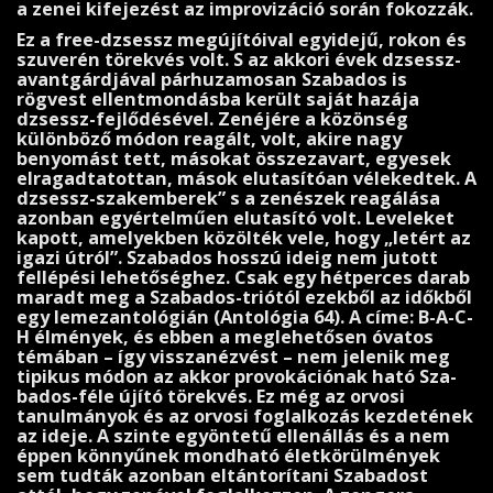
a zenei kifejezést az imp­rovizáció során fokozzák.
Ez a free-dzsessz megújítóival egyidejű, rokon és
szuverén törekvés volt. S az akkori évek dzsessz-
avantgárdjával párhuzamosan Szabados is
rögvest ellentmondásba került saját hazája
dzsessz-fejlődésével. Zenéjére a közönség
különböző módon reagált, volt, akire nagy
benyomást tett, másokat összezavart, egyesek
elragadtatottan, mások elutasítóan vélekedtek. A
dzsessz-szak­emberek” s a zenészek reagá­lása
azonban egyértelműen elutasító volt. Leve­leket
ka­pott, amelyekben közölték vele, hogy „letért az
igazi útról”. Szabados hosszú ideig nem jutott
fellépési lehetőséghez. Csak egy hétperces darab
maradt meg a Szabados-triótól ezekből az időkből
egy lemezantológi­án (Antológia 64). A címe: B-A-C-
H élmények, és ebben a meglehetősen óvatos
témában – így visszanézvést – nem je­lenik meg
tipikus módon az akkor provokációnak ható Sza­
bados-féle újító törekvés. Ez még az orvosi
tanulmányok és az orvosi foglalkozás kezdetének
az ideje. A szinte egyöntetű ellenállás és a nem
éppen könnyűnek mondható életkörülmények
sem tudták azonban eltántorítani Szaba­dost