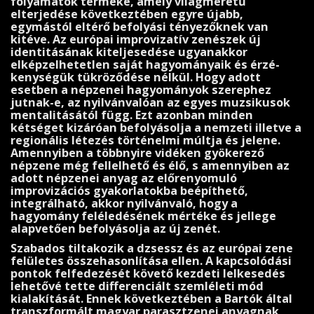
folyamatok terméke, amely világméretű
elterjedése következtében egyre újabb,
egymástól eltérő befolyási tényezőknek van
kitéve. Az európai improvizatív zenészek új
identitásának kiteljesedése ugyanakkor
elképzelhetetlen saját hagyomá­nyaik és érzé­
kenységük tükröződése nélkül. Hogy adott
esetben a népzenei hagyományok szerephez
jutnak-e, az nyilvánvalóan az egyes muzsikusok
mentalitásától függ. Ezt azonban minden
kétséget kizáróan befolyásolja a nem­zeti illetve a
regionális létezés történelmi múltja és jelene.
Amennyiben a többnyire vidéken gyökerező
népzene még fellelhető és élő, s amennyiben az
adott népzenei anyag az előrenyomuló
improvizációs gyakorlatokba beépíthető,
integrálható, akkor nyilvánvaló, hogy a
hagyomány felé­ledésének mértéke és jellege
alapvetően befolyásolja az új zenét.
Szabados tiltakozik a dzsessz és az európai zene
felületes összehasonlítása ellen. A kapcsolódási
pontok felfedezését követő kezdeti lelkesedés
lehetővé tette differenci­ált szemléleti mód
kialakítását. Ennek következtében a Bartók által
transzformált magyar parasztzenei anyagnak