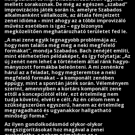
mellett sorakoznak. De még az egészen „szabad”
im­pro­vizációs játék során is, amelyre Szabados
alkalmanként vállalkozik, az általa fémjelzett
zenei idióma – mint ahogy az a többi improvizáló
művész esetében is igaz – egy bizonyos
megközelítően meghatározható területet fed le.
„A mai zene egyik legnagyobb problémája az,
hogy nem ta­lálta még meg a neki megfelelő
formákat”, mondja Szabados. Bach zenéjét említi,
mint elérhetetlen példaképet, és így foly­tatja: „Az
új zenét nem lehet a történelem által ránk hagyo­
mányozott formákba beleönteni. A mi zenénkre
hárul az a feladat, hogy megteremtse a neki
megfelelő for­mákat – a komponált zenében
éppúgy, mint a spontán játék során. Véleményem
szerint, amennyiben a kortárs komponált zene
ettől a koncepciótól eltér, ezt értelmileg nem
tudja követni, elvéti e célt. Az én célom nem a
szükségszerűen egyszerű, hanem az értelmileg
megragadható és ugyanakkor hallgatható
minőségi forma.”
Az ilyen gondolkodásmód olykor-olykor
megszigorításokat hoz magával a zenei