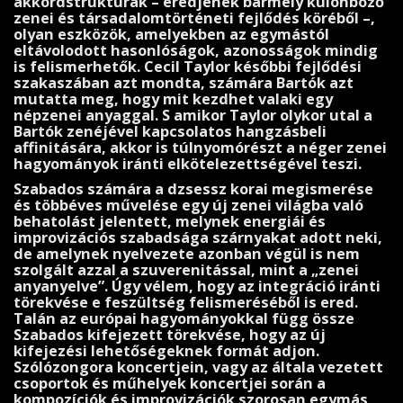
akkordstruktúrák – eredjenek bár­mely különböző
zenei és társadalomtörténeti fejlődés köréből –,
olyan eszközök, ame­lyek­ben az egymástól
eltávolodott hasonlóságok, azo­nosságok mindig
is felismerhetők. Cecil Taylor későbbi fejlődési
szakaszában azt mondta, számára Bartók azt
mutatta meg, hogy mit kezdhet valaki egy
népzenei anyaggal. S amikor Taylor olykor utal a
Bartók zenéjével kapcsolatos hangzásbeli
affinitására, akkor is túlnyomórészt a néger zenei
ha­gyományok iránti elkötelezettségével teszi.
Szabados számára a dzsessz korai megismerése
és többéves művelése egy új zenei világba való
behatolást jelentett, melynek energiái és
improvizációs szabadsága szárnyakat adott neki,
de amelynek nyelvezete azonban végül is nem
szolgált azzal a szuverenitással, mint a „zenei
anya­nyelve”. Úgy vélem, hogy az integráció iránti
törekvése e feszült­ség felismeréséből is ered.
Talán az európai hagyományokkal függ össze
Szabados kifejezett törekvése, hogy az új
kifejezési lehe­tőségeknek formát adjon.
Szólózongora koncertjein, vagy az általa vezetett
csoportok és mű­helyek koncertjei során a
kompozíciók és improvizációk szorosan egymás