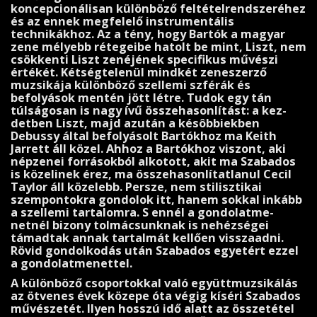
koncepcionálisan különböző feltételrendszeréhez
és az ennek megfelelő instru­mentális
technikákhoz. Az a tény, hogy Bartók a magyar
zene mélyebb rétegeibe hatolt be mint, Liszt, nem
csökkenti Liszt zenéjének specifikus művészi
értékét. Kétségtelenül mindkét zeneszerző
muzsikája különböző szellemi szférák és
befolyások mentén jött létre. Tudok egy tán
túlságosan is nagy ívű összehasonlítást: a kez­
detben Liszt, majd azután a késôbbiekben
Debussy által befolyásolt Bartókhoz ma Keith
Jarrett áll közel. Ahhoz a Bartókhoz viszont, aki
népzenei forrásokból alkotott, akit ma Szabados
is közelinek érez, ma összehasonlítatlanul Cecil
Taylor áll közelebb. Persze, nem stilisztikai
szempontokra gondolok itt, hanem sokkal inkább
a szellemi tartalomra. S ennél a gondolatme­
netnél bizony tolmácsunknak is nehézségei
támadtak annak tartalmát kellően visszaadni.
Rövid gondolkodás után Szabados egyetért ezzel
a gondolatmenettel.
A különböző csoportokkal való együttmuzsikálás
az ötvenes évek közepe óta végig kíséri Szabados
művészetét. Ilyen hosszú idő alatt az összetétel