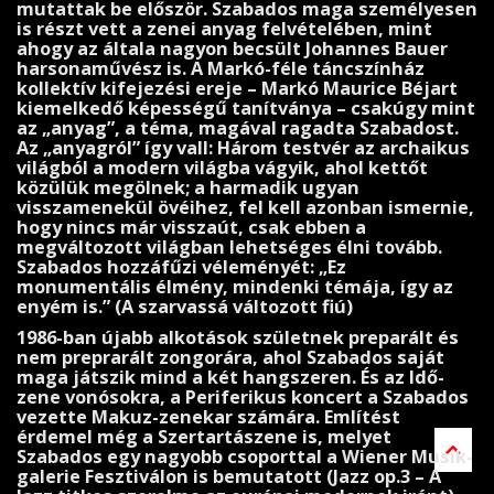
mutattak be először. Szabados maga személyesen
is részt vett a zenei anyag felvételében, mint
ahogy az ál­tala nagyon becsült Johannes Bauer
harsonaművész is. A Markó-féle táncszínház
kollektív kifejezési ereje – Markó Maurice Béjart
kiemelkedő képességű tanít­ványa – csakúgy mint
az „anyag”, a téma, magával ragadta Szabadost.
Az „anyagról” így vall: Három testvér az archaikus
világból a modern világba vágyik, ahol kettőt
közülük megölnek; a harmadik ugyan
visszamenekül övéihez, fel kell azonban ismernie,
hogy nincs már visszaút, csak ebben a
megváltozott világban lehetséges élni tovább.
Szabados hozzá­fűzi véleményét: „Ez
monumentális élmény, mindenki témája, így az
enyém is.” (A szar­vassá változott fiú)
1986-ban újabb alkotások születnek preparált és
nem preprarált zongorára, ahol Szabados saját
maga játszik mind a két hangszeren. És az Idő-
zene vonó­sokra, a Periferikus koncert a Szabados
vezette Makuz-zenekar számára. Említést
érdemel még a Szertartászene is, melyet
Szabados egy nagyobb csoporttal a Wiener Musik­
galerie Fesztiválon is bemu­tatott (Jazz op.3 – A