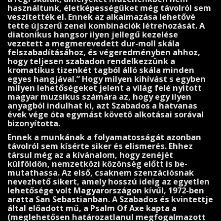
használtunk, életképességüket még távolról sem
veszítették el. Ennek az alkalmazása lehe­tővé
tette újszerű zenei kombinációk létrehozását. A
diatonikus hangsor ilyen jellegű kezelése
vezetett a megme­revedett dur-moll skála
felszabadításához, és végeredményben ahhoz,
hogy teljesen szabadon rendelkezzünk a
kromatikus tizenkét tagból álló skála minden
egyes hangjával.” Hogy milyen kihívást s egyben
milyen lehetőségeket jelent a világ felé nyitott
magyar muzsikus számára az, hogy egy ilyen
anyagból indulhat ki, azt Szabados a hatvanas
évek vége óta egymást követô alkotásai sorával
bizonyította.
Ennek a munkának a folyamatosságát azonban
távolról sem kísérte siker és elismerés. Ehhez
társul még az a kívánalom, hogy zenéjét
külföldön, nemzetközi közönség előtt is be­
mutathassa. Az első, csaknem szenzációsnak
nevezhető si­kert, amely hosszú ideig az egyetlen
lehetősége volt Ma­gyarországon kívűl, 1972-ben
aratta San Sebastianban. A Szabados és kvintettje
által előadott mű, a Psalm Of Axe kap­­ta a
(meglehetősen határozatlanul megfogalmazott