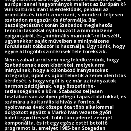
európai zenei hagyományok mellett az Európán kí­
vüli kultúrák iránt is érdeklődik, például az
orientális és tibeti zene iránt, s mindezt teljesen
szabadon megszű­ri és átformálja. Bár
beszélgetésünk során Szabados meg­lehetős
fenntartásokkal nyilatkozott a minimálzene
epigonjairól, és „minimális manírok”-ról beszélt,
ugyanakkor sa­ját műveiben a minimálzene
fordulatait többször is használja. Úgy tűnik, hogy
egyre átfogóbb szintézi­sek felé törekszik.
Nem szabad arról sem megfeledkeznünk, hogy
Szabadosnak azon kísérletei, melyek arra
irányulnak, hogy a különböző irányzatokat
integrálja, újból és újból felvetik a zenei iden­titás
kérdését, s hogy végül is ez már az irányzatok
harmonizációjának, vagy össze­férhe­
tetlenségének a köre. Szabados teljesen
tisztában van az ilyen jellegű tapasztalatokkal, és
számára a kul­turális kihívás a fontos. A
nyolcvanas évek közepe óta több alkalommal
dolgozott együtt a Markó Iván vezette győri
balettegyüt­tessel. Több táncjelenet zenéjét
komponálta, és írt egy egész estét betöltő
programot is, amelyet 1985-ben Sze­geden