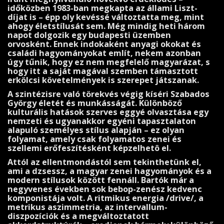
időközben 1983-ban megkapta az állami Liszt-
díjat is – épp oly kevéssé változtatta meg, mint
ahogy életstílusát sem. Még mindig heti három
napot dolgozik egy budapesti üzemben
orvosként. Ennek indokaként anyagi okokat és
családi hagyo­mányokat említ, nekem azonban
úgy tűnik, hogy ez nem meg­felelő magyarázat, s
hogy itt a saját magával szemben tá­masztott
erkölcsi követelmények is szerepet játszanak.
A szintézisre való törekvés végig kíséri Szabados
György életét és munkásságát. Különböző
kulturális hatások szerves eggyé olvasztása egy
nemzeti és ugyanakkor egyéni tapasztala­ton
alapuló személyes stílus alapján – ez olyan
folyamat, amely csak folyamatos zenei és
szellemi erőfeszítésként képzelhetô el.
Attól az ellentmondástól sem tekinthetünk el,
ami a dzsessz, a magyar zenei hagyományok és a
modern stílusok között fennáll. Bartók már a
negyvenes években sok bebop-zenész kedvenc
komponistája volt. A ritmikus energia /drive/, a
metrikus aszim­metria, az intervallum-
diszpozíciók és a megváltoztatott