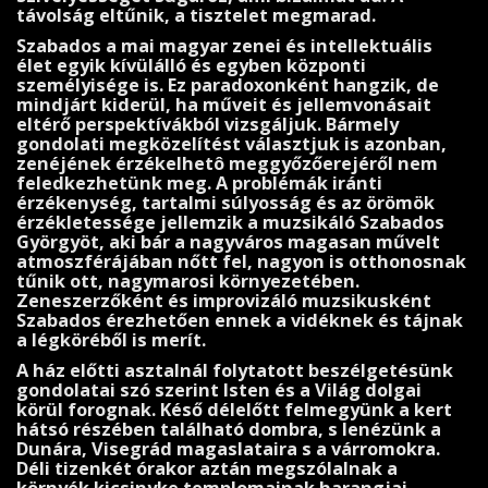
távolság eltűnik, a tisztelet megmarad.
Szabados a mai magyar zenei és intellektuális
élet egyik kívülálló és egyben központi
személyisége is. Ez paradoxonként hangzik, de
mindjárt kiderül, ha mű­veit és jellem­vonásait
eltérő perspektí­vákból vizsgáljuk. Bármely
gondolati megközelítést választjuk is azonban,
zenéjének érzékelhetô meggyőző­erejéről nem
feledkezhetünk meg. A problémák iránti
érzékenység, tartalmi súlyosság és az örömök
érzékletessége jellemzik a muzsikáló Sza­bados
Györgyöt, aki bár a nagyváros magasan művelt
atmoszférájában nőtt fel, nagyon is otthonosnak
tűnik ott, nagymarosi környezetében.
Zeneszerzőként és improvizáló muzsikusként
Szabados érezhe­tően ennek a vidéknek és tájnak
a légköréből is merít.
A ház előtti asztalnál folytatott beszélgetésünk
gondolatai szó szerint Isten és a Világ dolgai
körül forognak. Késő délelőtt felmegyünk a kert
hátsó részé­ben található dombra, s lenézünk a
Dunára, Visegrád magaslataira s a várromokra.
Déli tizenkét órakor az­tán megszólalnak a