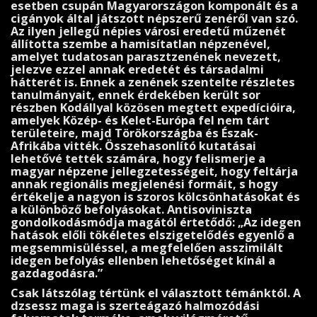
esetben csupán Magyaror­szágon komponált és a
cigányok által játszott népszerű ze­néről van szó.
Az ilyen jellegű népies városi eredetű műzenét
állította szembe a hamisítatlan népzenével,
amelyet tudatosan parasztzenének nevezett,
jelezve ezzel annak eredetét és társadalmi
hátterét is. Ennek a zenének szen­telte részletes
tanulmányait, ennek érdekében került sor
részben Kodállyal közösen megtett expedícióira,
amelyek Közép- és Kelet-Európa fel nem tárt
területeire, majd Törökországba és Észak-
Afrikába vitték. Összehasonlító kutatásai
lehetővé tették számára, hogy felismerje a
magyar népzene jellegzetességeit, hogy feltárja
annak regionális megjelenési formáit, s hogy
értékelje a nagyon is szoros köl­csönhatásokat és
a különböző befolyásokat. Antisoviniszta
gondolkodásmódja magától értetődő: „Az idegen
hatá­sok előli tökéletes elszigetelődés egyenlő a
megsemmisü­léssel, a meg­felelően asszimilált
idegen befolyás ellen­ben lehetőséget kínál a
gazdagodásra.”
Csak látszólag tértünk el választott témánktól. A
dzsessz maga is szerteágazó halmo­zódási