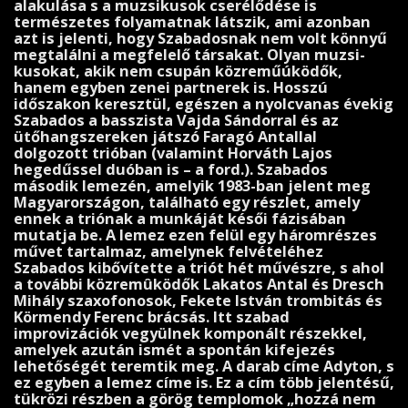
alakulása s a muzsikusok cserélődése is
természetes folyamatnak látszik, ami azonban
azt is jelenti, hogy Szabadosnak nem volt könnyű
megtalálni a megfelelő társakat. Olyan muzsi­
kusokat, akik nem csupán közreműúködők,
hanem egyben zenei partnerek is. Hosszú
időszakon keresztül, egészen a nyolc­vanas évekig
Szabados a basszista Vajda Sándorral és az
ütőhangszereken játszó Faragó Antallal
dolgozott trióban (valamint Horváth Lajos
hegedűssel duóban is – a ford.). Szabados
második lemezén, amelyik 1983-ban jelent meg
Magyarországon, található egy részlet, amely
ennek a triónak a munkáját késői fázisában
mutatja be. A lemez ezen felül egy háromrészes
művet tartalmaz, amelynek felvételéhez
Szabados kibővítette a triót hét művészre, s ahol
a további közremûködők Lakatos Antal és Dresch
Mihály szaxo­fonosok, Fekete István trombitás és
Körmendy Ferenc brácsás. Itt szabad
improvizációk vegyülnek komponált részekkel,
amelyek azután ismét a spontán kifejezés
lehetőségét teremtik meg. A darab címe Adyton, s
ez egyben a lemez címe is. Ez a cím több jelenté­sű,
tükrözi részben a görög templomok „hozzá nem