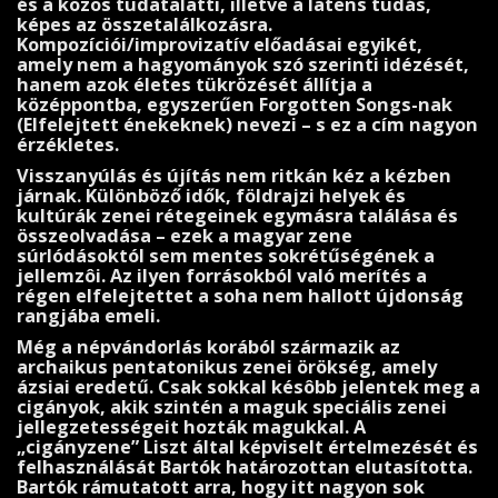
és a közös tudatalatti, illetve a latens tudás,
képes az összetalálkozásra.
Kompozíciói/improvizatív előadásai egyikét,
amely nem a hagyományok szó szerinti idézését,
hanem azok életes tükrözését állítja a
középpontba, egyszerűen For­gotten Songs-nak
(Elfelejtett énekeknek) nevezi – s ez a cím nagyon
érzékletes.
Visszanyúlás és újítás nem ritkán kéz a kézben
járnak. Különböző idők, földrajzi helyek és
kultúrák zenei réte­geinek egymásra találása és
összeolvadása – ezek a magyar zene
súrlódásoktól sem mentes sokrétűségének a
jellemzôi. Az ilyen forrásokból való merítés a
régen elfelejtettet a soha nem hallott újdonság
rangjába emeli.
Még a népvándorlás korából származik az
archaikus pentatonikus zenei örökség, amely
ázsiai eredetű. Csak sokkal késôbb jelentek meg a
cigányok, akik szintén a maguk speciális zenei
jelleg­zetességeit hozták magukkal. A
„cigányzene” Liszt által képviselt értelmezését és
fel­használását Bartók határozottan elutasította.
Bartók rámu­tatott arra, hogy itt nagyon sok