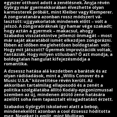
egyszer otthont adott a ze­nélésnek. Anyja révén
György már gyermekkorában élvezhette olyan
karmesterek próbáit, mint Kleiber vagy Klemperer.
A zongoratanára azonban rossz módszert vá­
lasztott: ujjgyakorlatok mindenek előtt – volt a
jel­szó. A zongoraóráknak így hamar vége szakadt;
hogy az­tán a gyermek – makacsul, ahogy
Szabados visszatekintve jellemzi önmagát – most
már saját akaratából ismét elkezdjen zongorázni.
Ebben az időben meglehetősen boldogtalan volt.
Hogy mit játszott? Gyermek improvizá­ciók voltak,
fantáziák. Hogy milyen stílusban? Ő azt mondja, a
boldogtalan hangulat kifejezésmódja a
romantika.
A dzsessz hatása alá kezdetben a barátok és az
olyan rádióadások, mint a „Willis Cono­ver és a
Music U.S.A.” közvetítése révén került. Az
akkoriban tartalmilag ellaposodó és a zenét a
politika szolgálatába állító Kodály-epigonizmussal
szemben az új, mindenen átütő zene hatására
azelőtt soha nem tapasztalt elragadtatást érzett.
Szabados Györgyöt iskolaévei alatt a bebop,
mindenek­előtt azonban a cool dzsessz hódította
meg. Neveket is említ, mint Mulligan,