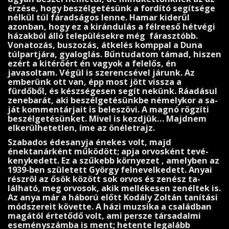
érzése, hogy beszélgetésünk a fordító segítsége
nélkül túl fáradságos lenne. Hamar kiderül
azonban, hogy ez a kirándulás a félreeső hétvégi
házakból álló településekre még fárasztóbb.
Vonatozás, buszozás, átkelés komp­pal a Duna
túlpartjára, gyaloglás. Bűntudatom támad, hi­szen
ezért a kitérőért én vagyok a felelős, én
javasoltam. Végül is szerencsével járunk. Az
emberünk ott van, épp most jött vissza a
fürdőből, és készségesen segít nekünk. Ráadásul
zenebarát, aki beszélgetésünkbe némelykor a sa­
ját kommentárjait is beleszövi. A magnó rögzíti
beszélge­tésünket. Mivel is kezdjük… Majdnem
elke­rülhetetlen, íme az önéletrajz.
Szabados édesanyja énekes volt, majd
énektanárként műkö­dött; apja orvosként tevé­
kenykedett. Ez a szűkebb környezet , amelyben az
1939-ben született György felnevel­ke­dett. Anyai
részrôl az ősök között sok orvos és zenész ta­
lálható, meg orvosok, akik mellé­kesen zenéltek is.
Az anya már a háború előtt Kodály Zoltán tanítási
módsze­reit követte. A házi muzsika a családban
magától érte­tődő volt, ami persze társadalmi
eseményszámba is ment; hetente legalább