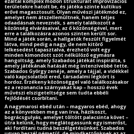
ezáltal komplex módon strukturált impro­vizációs
területekre hatolt be, és játéka szinte kultikus
erővé magasztosult. Olyan művészi játékmód ez,
amelyet nem átszellemültnek, hanem teljes
odaadásnak neveznék, s amely ta­lálkozott a
közönség elvárásaival, az ő közönségével, mert
erre a találkozásra azonos szinten került sor.
Mind a játék során, a hallgatók feszült figyelmét
látva, mind pedig a nagy, de nem kitörő
lelkesedést tapasztalva, érezhető volt egy
minden kimondott szót nélkülöző egymásra
hangoltság, amely Szabados játékát inspirálta, s
amely játékának hatását még intenzívebbé tette.
Szabados György zenéje, amely a tájjal, a vidékkel
való kapcsolatból ered, társadalmi lég­kört is
hordoz. Érzékeny közönséggel való találkozásakor
ez a rezonancia szárnyakat kap – hosszú évek
művészi elszige­teltsége sem tudta ebbéli
fejlődését csorbítani.
A nagymarosi ebéd után – magyaros ebéd, ahogy
az a köny­vekben meg van írva, házikoszt,
bográcsgulyás, amelyet töltött palacsinta követ –
útra kelünk, hogy meglátogas­sunk egy ismerőst,
aki fordítani tudná beszélgetésünket. Szabados
ugyan beszél németül, de mindkettőnknek az az