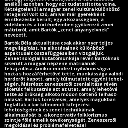
anélkül azonban, hogy azt tudatosította volna.
Kétségtelenül a magyar zenei kultúra különböző
rétegeirôl volt szó, ami­vel már gyerekként
érintkezésbe került; egy a közösségben, a
vidékben és a történelemben gyökerező zenei
mátrixról, amit Bartók „zenei anyanyelvnek”
nevezett.
Bartók Béla aktualitása csak akkor nyer teljes
megvilágí­tást, ha alkotásainak különböző
aspektusait összefüggé­seiben vizsgáljuk.
Zeneetnológiai kutatómunkája révén Bartóknak
sikerült a magyar népzene mátrixának
felrajzolása. Amikor mindezt nyilvánosságra
hozta s hozzáférhetővé tette, munkássága valódi
horderőt kapott, amely túl­mutatott egyéni tehet­
ségén. Másrészt zeneszerzői zsenia­litása révén
sikerült felkutatnia azt az utat, amely le­hetôvé
tette az örökség alkotó módon történő felhasz­
nálását. Bartók törekvései, amelyek magukban
foglalták a kor kifinomult kifejezési
lehetőségeinek és zenei techni­káinak
alkalmazását is, a konzervatív folklorizmus
szintje fölé emelik tevékenységét. Zeneszerzői
megoldásai és prob­lémafelvetései