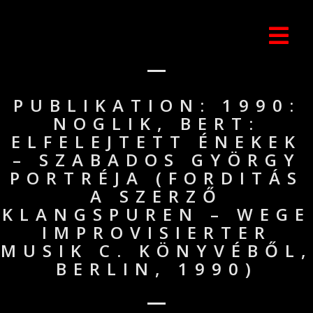
PUBLIKATION: 1990:
NOGLIK, BERT:
ELFELEJTETT ÉNEKEK
– SZABADOS GYÖRGY
PORTRÉJA (FORDITÁS
A SZERZŐ
KLANGSPUREN – WEGE
IMPROVISIERTER
MUSIK C. KÖNYVÉBŐL,
BERLIN, 1990)