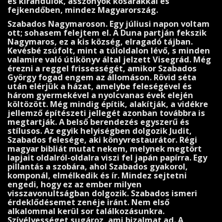
és kirándulók, asszonyok kosarakkal és
fejkendőben, mindez Magyarország.
Szabados Nagymaroson. Egy júliusi napon voltam
ott; sohasem felejtem el. A Duna partján fekszik
Nagymaros, ez a kis község, elragadó tájban.
Kevésbé zsúfolt, mint a túl­oldalon lévő, s minden
valamire való útikönyv által jelzett Visegrád. Még
érezni a reggel frissességét, amikor Szabados
György fogad engem az állomáson. Rövid séta
után elérjük a házat, amelybe feleségével és
három gyer­mekével a nyolcvanas évek elején
költözött. Még min­dig építik, alakítják, a vidékre
jellemző építészeti jellegét azonban továbbra is
megtartják. A belső berendezés egyszerű és
stílusos. Az egyik helyiségben dolgozik Judit,
Szabados felesége, aki könyvrestaurátor. Régi
magyar bibliát mutat nekem, melynek megtört
lapjait oldalról-oldalra viszi fel japán papírra. Egy
pillantás a szobára, ahol Sza­ba­dos gyakorol,
komponál, elmélkedik és ír. Mindez sejtetni
engedi, hogy ez az ember milyen
visszavonultságban dolgozik. Szabados ismeri
érdeklődésemet zenéje iránt. Nem első
alkalommal kerül sor találkozásunkra.
Szívélyességet sugároz, ami bizalmat ad. A