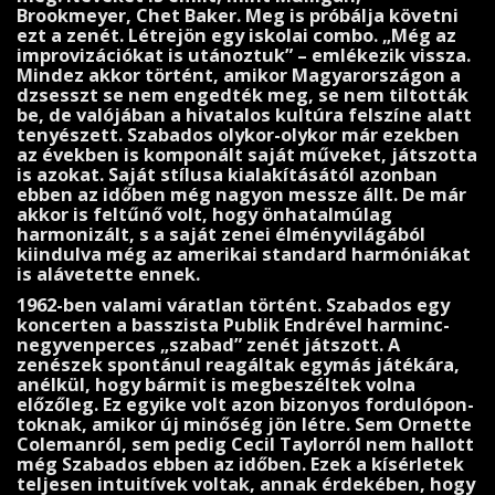
Brookmeyer, Chet Baker. Meg is próbálja követni
ezt a zenét. Létrejön egy isko­lai combo. „Még az
improvizációkat is utánoztuk” – emlékezik vissza.
Mindez akkor történt, ami­kor Magyarországon a
dzsesszt se nem en­gedték meg, se nem tiltották
be, de valójában a hivatalos kultúra felszí­ne alatt
tenyészett. Szabados olykor-olykor már ezekben
az években is komponált saját műveket, játszotta
is azo­kat. Saját stílusa kialakításától azonban
ebben az időben még nagyon messze állt. De már
akkor is feltűnő volt, hogy önhatalmúlag
harmonizált, s a saját zenei élményvilá­gából
kiindulva még az amerikai standard harmóniákat
is alávetette ennek.
1962-ben valami váratlan történt. Szabados egy
koncerten a basszista Publik Endrével harminc-
negyvenperces „szabad” zenét játszott. A
zenészek spontánul reagáltak egymás játékára,
anélkül, hogy bármit is megbeszéltek volna
előzőleg. Ez egyike volt azon bizonyos fordulópon­
toknak, amikor új minőség jön létre. Sem Ornette
Colemanról, sem pedig Cecil Taylorról nem hallott
még Szabados ebben az időben. Ezek a kísérletek
teljesen intuitívek voltak, annak érdekében, hogy