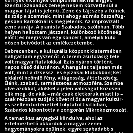
környék kicsinyke templomainak ha­rangjai.
Ezentúl Szabados zenéje nekem közvetlenül a
magyar tájat is jelenti. Zene és táj; szép a fül­nek
és szép a szemnek, mint ahogy az más összefüg­
gésben Bartóknál is megjelenik. Az improvizált
zene aurája. A pianista Szabados, szólóban. Több
helyen hallottam játszani, különböző közönség
előtt; és mégis van egy koncert, amelyik külö­
nösen beivódott az emlé­kezetembe.
Debrecenben, a kulturális központ kistermében
hallgattam egyszer őt. A terem zsúfolásig tele
volt magyar fia­talokkal. Ez is nyáron történt,
napos késő délutánon. A hangulat teljesen más
volt, mint a dzsessz- és éjszakai klubokban; két
oldalról beömlő fény, világosság, áttetszőség.
Élénk, szabad, természetes atmoszféra. Szembe
ülve azokkal, akikkel a jelen valóságát közösen
élik meg, de akik – már csak életkoruk miatt is –
csak részben tudják követni őt a magyar kultúr-
és szellem­történettel folytatott vitáiban,
Szabados kibontotta a zongorán Mikro­koz­moszát.
A tematikus anyagból kiindulva, ahol az
értelmezhető akkordok a magyar zenei
hagyományokra épülnek, egyre szabadabb s