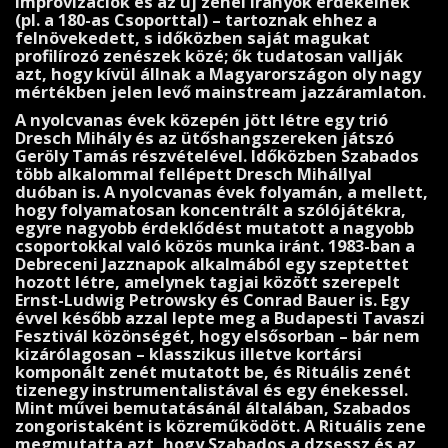
improvizációk és az új zenei irányok érde­kelnek
(pl. a 180-as Csoporttal) – tartoznak ehhez a
felnövekedett, s időközben saját magukat
profilírozó zenészek közé; ők tudatosan vallják
azt, hogy kívül állnak a Ma­gyarországon oly nagy
mértékben jelen levő mainstream jazzáramlaton.
A nyolcvanas évek közepén jött létre egy trió
Dresch Mihály és az ütőshangszereken játszó
Geröly Tamás részvé­telével. Időközben Szabados
több alkalommal fellépett Dresch Mihállyal
duóban is. A nyolcvanas évek folya­mán, a mellett,
hogy folyamatosan koncentrált a szólójátékra,
egyre nagyobb érdeklődést mutatott a nagyobb
csoportokkal való közös munka iránt. 1983-ban a
Debreceni Jazznapok alkalmából egy szeptettet
hozott létre, amelynek tagjai között szerepelt
Ernst-Ludwig Petrowsky és Conrad Bauer is. Egy
évvel később azzal lepte meg a Budapesti Tavaszi
Fesztivál közönségét, hogy elsősorban – bár nem
kizárólagosan – klasszikus illetve kortársi
komponált zenét mutatott be, és Rituális zenét
tizenegy instrumentalistával és egy énekessel.
Mint művei bemuta­tásánál általában, Szabados
zongoristaként is közreműködött. A Rituális zene
megmutatta azt, hogy Szabados a dzsessz és az