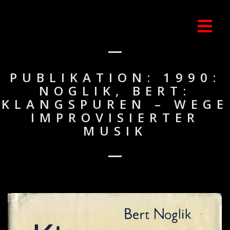
PUBLIKATION: 1990:
NOGLIK, BERT:
KLANGSPUREN – WEGE
IMPROVISIERTER
MUSIK