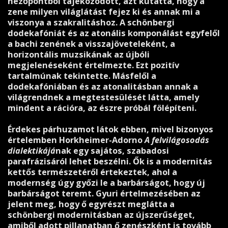
nézőpontból tájékozódott, azt kutatta, hogy a
zene milyen világlátást fejez ki és annak mi a
viszonya a szakralitáshoz. A schönbergi
dodekafóniát és az atonális komponálást egyfelől
a bachi zenének a visszajöveteleként, a
horizontális muzsikának az újbóli
megjelenéseként értelmezte. Ezt pozitív
tartalmúnak tekintette. Másfelől a
dodekafóniában és az atonalitásban annak a
világrendnek a megtestesülését látta, amely
mindent a rációra, az észre próbál fölépíteni.
Érdekes párhuzamot látok ebben, mivel bizonyos
értelemben Horkheimer-Adorno
A felvilágosodás
dialektikájá
nak egy sajátos, szabadosi
parafrázisáról lehet beszélni. Ők is a modernitás
kettős természetéről értekeztek, ahol a
modernség úgy győzi le a barbárságot, hogy új
barbárságot teremt. Gyuri értelmezésében az
jelent meg, hogy ő egyrészt meglátta a
schönbergi modernitásban az újszerűséget,
amiből adott pillanatban ő zenészként is tovább