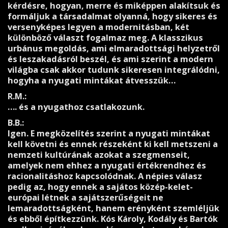
kérdésre, hogyan, merre és miképpen alakítsuk és
formáljuk a társadalmat olyanná, hogy sikeres és
versenyképes legyen a modernitásban, két
különböző választ fogalmaz meg. A klasszikus
urbánus megoldás, ami elmaradottsági helyzetről
és leszakadásról beszél, és ami szerint a modern
világba csak akkor tudunk sikeresen integrálódni,
hogyha a nyugati mintákat átvesszük…
R.M.:
…. és a nyugathoz csatlakozunk.
B.B.:
Igen. E megközelítés szerint a nyugati mintákat
kell követni és ennek részeként ki kell metszeni a
nemzeti kultúrának azokat a szegmenseit,
amelyek nem ehhez a nyugati értékrendhez és
racionalitáshoz kapcsolódnak. A népies válasz
pedig az, hogy ennek a sajátos közép-kelet-
európai létnek a sajátszerűségeit ne
lemaradottságként, hanem erényként szemléljük
és ebből építkezzünk. Kós Károly, Kodály és Bartók