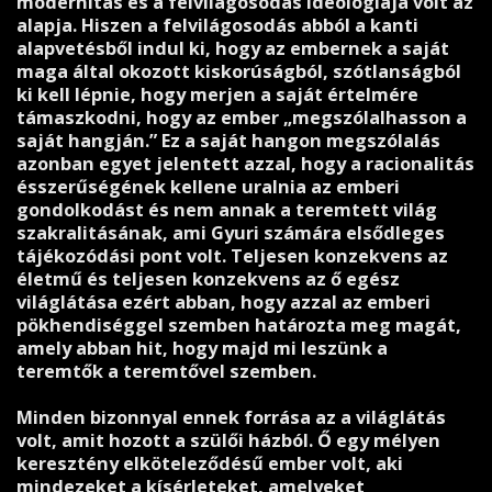
modernitás és a felvilágosodás ideológiája volt az
alapja. Hiszen a felvilágosodás abból a kanti
alapvetésből indul ki, hogy az embernek a saját
maga által okozott kiskorúságból, szótlanságból
ki kell lépnie, hogy merjen a saját értelmére
támaszkodni, hogy az ember „megszólalhasson a
saját hangján.” Ez a saját hangon megszólalás
azonban egyet jelentett azzal, hogy a racionalitás
ésszerűségének kellene uralnia az emberi
gondolkodást és nem annak a teremtett világ
szakralitásának, ami Gyuri számára elsődleges
tájékozódási pont volt. Teljesen konzekvens az
életmű és teljesen konzekvens az ő egész
világlátása ezért abban, hogy azzal az emberi
pökhendiséggel szemben határozta meg magát,
amely abban hit, hogy majd mi leszünk a
teremtők a teremtővel szemben.
Minden bizonnyal ennek forrása az a világlátás
volt, amit hozott a szülői házból. Ő egy mélyen
keresztény elköteleződésű ember volt, aki
mindezeket a kísérleteket, amelyeket