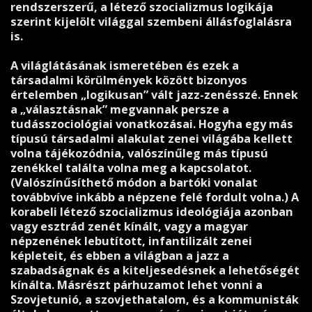
rendszerszerű, a létező szocializmus logikája
szerint kijelölt világgal szembeni állásfoglalásra
is.
A világlátásának ismeretében és ezek a
társadalmi körülmények között bizonyos
értelemben „logikusan” vált jazz-zenésszé. Ennek
a „választásnak” megvannak persze a
tudásszociológiai vonatkozásai. Hogyha egy más
típusú társadalmi alakulat zenei világába kellett
volna tájékozódnia, valószínűleg más típusú
zenékkel találta volna meg a kapcsolatot.
(Valószínűsíthető módon a bartóki vonalat
továbbvíve inkább a népzene felé fordult volna.) A
korabeli létező szocializmus ideológiája azonban
vagy esztrád zenét kínált, vagy a magyar
népzenének lebutított, infantilizált zenei
képleteit, és ebben a világban a jazz a
szabadságnak és a kiteljesedésnek a lehetőségét
kínálta. Másrészt párhuzamot lehet vonni a
Szovjetunió, a szovjethatalom, és a kommunisták