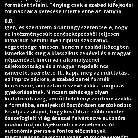
formákat találni. Tényleg csak a szabad kifejezési
formáknak a keresése ihlette ebbe az irányba.
B.B.:
Igen, és szerintem őrült nagy szerencséje, hogy
az intézményesült zenészképzésből teljesen
kimaradt. Semmi ilyen típusú szakirányú
végzettsége nincsen, hanem a családi közegben
ismerkedik meg a klasszikus zenével és a magyar
népzenével. Innen van a komolyzenei
tájékozottsága és a magyar népdalkincs
ismerete, szeretete. Itt kapja meg az indíttatást
az improvizációra, a szabad zenei formák
keresésére, ami aztán részévé válik a zongorás
gyakorlásainak. Nincsen tehát egy olyan
korlátozó közeg, ami őt belekényszerítené azokba
a formákba, amelyektől ösztönösen tartózkodott.
Ez adja az alapot, hogy később az előbb röviden
összefoglalt világlátással felvértezve autonóm
módon tudjon tájékozódni a zenében is. Az
autonómia persze a fontos előzmények
megtalálásán keresztül vezet. Ez mindenekelőtt