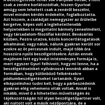
csak a zenére korlátozódtak, hiszen Gyurival
amúgy sem lehetett csak a zenéről beszélni,
mivel minden kérdés érdekelte, foglalkoztatta.
Azt hiszem, a családját nemegyszer az őrületbe
kergetve, képes volt a leglehetetlenebb
helyzetekben is megvitatni bármely zeneelméleti,
vagy társadalom-filozófiai kérdést. Bevásárlás
közben, Pestre utazva, közös koncertlátogatások
alkalmával, vagy náluk, nálunk gyakran került sor
ezekre az öt percesnek indult, majd több óra
hosszúra nyúló beszélgetésekre. Aztán ennek
majdnem lett egy kvázi intézményes formája is,
mert egyszer Gyuri felhívott, hogy mi lenne, ha a
beszélgetéseinket nyilvánossá tennénk abban a
formában, hogy különböző felkérésekre
pódiumbeszélgetéseket tartanánk. Gyuri
elképzeléshez tudni kell, hogy a párbeszédeink
gyakran elég vehemens viták voltak. Annál is
inkább, mivel ő a hihetetlen műveltségén és
tájékozottságán túl olyan beszélgetőpartner volt,
aki nyitott volt a másik nézőpontjára, de a