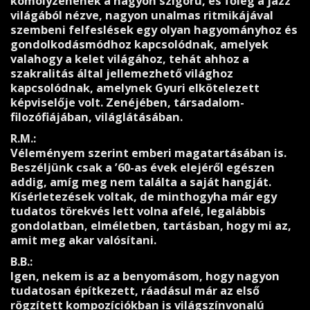
komolyzenének a nagyon szigorú, és főleg a jazz
világából nézve, nagyon unalmas ritmikájával
szembeni felfeslések egy olyan hagyományhoz és
gondolkodásmódhoz kapcsolódnak, amelyek
valahogy a kelet világához, tehát ahhoz a
szakralitás által jellemezhető világhoz
kapcsolódnak, amelynek Gyuri elkötelezett
képviselője volt. Zenéjében, társadalom-
filozófiájában, világlátásában.
R.M.:
Véleményem szerint emberi magatartásában is.
Beszéljünk csak a ’60-as évek elejéről egészen
addig, amíg meg nem találta a saját hangját.
Kísérletezések voltak, de minthogyha már egy
tudatos törekvés lett volna afelé, legalábbis
gondolatban, elméletben, tartásban, hogy mi az,
amit meg akar valósítani.
B.B.:
Igen, nekem is az a benyomásom, hogy nagyon
tudatosan építkezett, ráadásul már az első
rögzített kompozíciókban is világszínvonalú