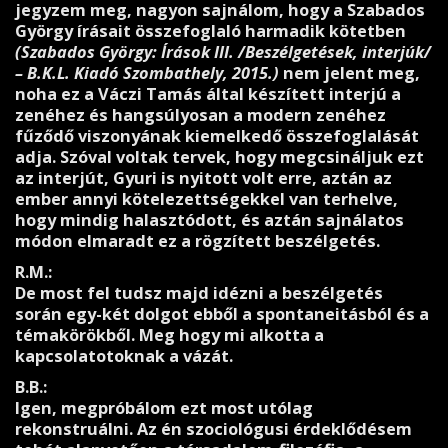
jegyzem meg, nagyon sajnálom, hogy a Szabados
György írásait összefoglaló harmadik kötetben
(Szabados György: Írások III. /Beszélgetések, interjúk/
– B.K.L. Kiadó Szombathely, 2015.)
nem jelent meg,
noha ez a Váczi Tamás által készített interjú a
zenéhez és hangsúlyosan a modern zenéhez
fűződő viszonyának kiemelkedő összefoglalását
adja. Szóval voltak tervek, hogy megcsináljuk ezt
az interjút, Gyuri is nyitott volt erre, aztán az
ember annyi kötelezettségekkel van terhelve,
hogy mindig halasztódott, és aztán sajnálatos
módon elmaradt ez a rögzített beszélgetés.
R.M.:
De most fel tudsz majd idézni a beszélgetés
során egy-két dolgot ebből a spontaneitásból és a
témakörökből. Meg hogy mi alkotta a
kapcsolatotoknak a vázát.
B.B.:
Igen, megpróbálom ezt most utólag
rekonstruálni. Az én szociológusi érdeklődésem