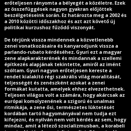
erőteljesen rányomta a bélyegét a közéletre. Ezek
az összefüggések nagyon gyakran előjöttek
beszélgetéseink során. Ez határozta meg a 2002 és
a 2010 közötti időszakhoz és azt azt követő új
politikai kurzushoz fűződő viszonyát.
De térjünk vissza mindennek a közvetlenebb
zenei vonatkozásaira és kanyarodjunk vissza a
parlando-rubato kérdéséhez. Gyuri ezt a magyar
zene alapkarakterének és mindannak a szellemi
építkezés alapjának tekintette, amiről az imént
szóltam. Gyuri nagyon erőteljesen kereste a
rendet kialakító régi szakrális világ moralitását,
teljességét és zenészként azokat a zenei
formákat kutatta, amelyek ehhez elvezethetnek.
Teljesen világos volt a számára, hogy akárcsak az
európai komolyzenének a szigorú és unalmas
ritmikája, a zene ősi, természetes lüktetését
kordában tartó hagyományával nem tudja ezt
kifejezni, és nyilván nem volt kérdés az sem, hogy
mindaz, amit a létező szocializmusban, a korabeli