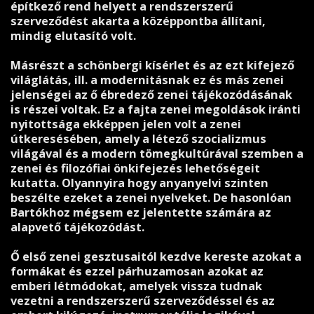
építkező rend helyett a rendszerszerű
szerveződést akarta a középpontba állítani,
mindig elutasító volt.
Másrészt a schönbergi kísérlet és az ezt kifejező
világlátás, ill. a modernitásnak ez és más zenei
jelenségei az ő ébredező zenei tájékozódásának
is részei voltak. Ez a fajta zenei megoldások iránti
nyitottsága ekképpen jelen volt a zenei
útkeresésében, amely a létező szocializmus
világával és a modern tömegkultúrával szemben a
zenei és filozófiai önkifejezés lehetőségeit
kutatta. Olyannyira hogy anyanyelvi szinten
beszélte ezeket a zenei nyelveket. De hasonlóan
Bartókhoz mégsem ez jelentette számára az
alapvető tájékozódást.
Ő első zenei gesztusaitól kezdve kereste azokat a
formákat és ezzel párhuzamosan azokat az
emberi létmódokat, amelyek vissza tudnak
vezetni a rendszerszerű szerveződéssel és az