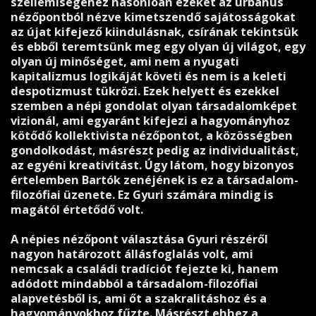
szellemiségéhez hasonlóan ezeket az urbánus
nézőpontból nézve kimetszendő sajátosságokat
az újat kifejező kiindulásnak, csírának tekintsük
és ebből teremtsünk meg egy olyan új világot, egy
olyan új minőséget, ami nem a nyugati
kapitalizmus logikáját követi és nem is a keleti
despotizmust tükrözi. Ezek helyett és ezekkel
szemben a népi gondolat olyan társadalomképet
vizionál, ami egyaránt kifejezi a hagyományhoz
kötődő kollektivista nézőpontot, a közösségben
gondolkodást, másrészt pedig az individualitást,
az egyéni kreativitást. Úgy látom, hogy bizonyos
értelemben Bartók zenéjének is ez a társadalom-
filozófiai üzenete. Ez Gyuri számára mindig is
magától értetődő volt.
A népies nézőpont választása Gyuri részéről
nagyon határozott állásfoglalás volt, ami
nemcsak a családi tradíciót fejezte ki, hanem
adódott mindabból a társadalom-filozófiai
alapvetésből is, ami őt a szakralitáshoz és a
hagyományokhoz fűzte. Másrészt ehhez a