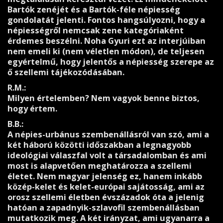
Bartók zenéjét és a Bartók-féle népiesség
gondolatát jelenti. Fontos hangsúlyozni, hogy a
népiességről nemcsak zene kategóriaként
érdemes beszélni. Noha Gyuri ezt az interjúiban
nem emeli ki (nem véletlen módon), de teljesen
egyértelmű, hogy jelentős a népiesség szerepe az
ő szellemi tájékozódásában.
R.M.:
Milyen értelemben? Nem vagyok benne biztos,
hogy értem.
B.B.:
A népies-urbánus szembenállásról van szó, ami a
két háború közötti időszakban a legnagyobb
ideológiai válaszfal volt a társadalomban és ami
most is alapvetően meghatározza a szellemi
életet. Nem magyar jelenség ez, hanem inkább
közép-kelet és kelet-európai sajátosság, ami az
orosz szellemi életben évszázadok óta a jelenig
hatóan a zapadnyik-szlavofil szembenállásban
mutatkozik meg. A két irányzat, ami ugyanarra a