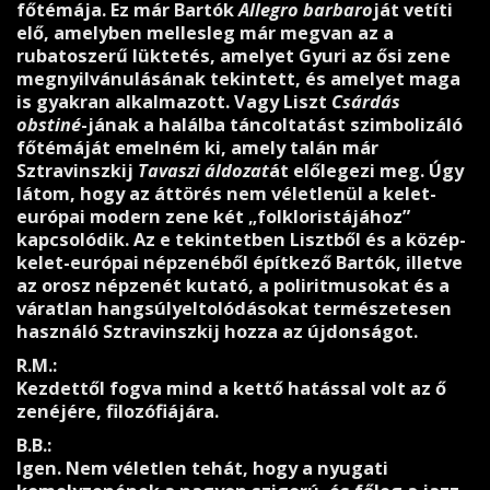
főtémája. Ez már Bartók
Allegro barbaro
ját vetíti
elő, amelyben mellesleg már megvan az a
rubatoszerű lüktetés, amelyet Gyuri az ősi zene
megnyilvánulásának tekintett, és amelyet maga
is gyakran alkalmazott. Vagy Liszt
Csárdás
obstiné
-jának a halálba táncoltatást szimbolizáló
főtémáját emelném ki, amely talán már
Sztravinszkij
Tavaszi áldozat
át előlegezi meg. Úgy
látom, hogy az áttörés nem véletlenül a kelet-
európai modern zene két „folkloristájához”
kapcsolódik. Az e tekintetben Lisztből és a közép-
kelet-európai népzenéből építkező Bartók, illetve
az orosz népzenét kutató, a poliritmusokat és a
váratlan hangsúlyeltolódásokat természetesen
használó Sztravinszkij hozza az újdonságot.
R.M.:
Kezdettől fogva mind a kettő hatással volt az ő
zenéjére, filozófiájára.
B.B.:
Igen. Nem véletlen tehát, hogy a nyugati