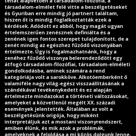
tehát alapvetően a társadalom-filozófia, a
társadalom-elmélet felé vitte a beszélgetéseket
és Gyuriban erre mindig jó partnert találtam,
hiszen őt is mindig foglalkoztatták ezek a
kérdések. Adódott ez abból, hogy magát ugyan
értelemszerűen zenésznek definiálta és a
zenének igen fontos szerepet tulajdonított, de a
zenét mindig az egészhez fűződő viszonyában
értelmezte. Úgy is fogalmazhatnánk, hogy a
zenéhez fűződő viszonya belerendeződött egy
átfogó társadalom-filozófiai, társadalom-elméleti
gondolkodásba, aminek számára a rend
kategóriája volt a sarokköve. Alkotóemberként ő
valamiféle nagy világ-egész visszaállításának a
szándékával tevékenykedett és ez alapján
értelmezte mindazokat a történeti változásokat,
amelyeket a közvetlenül megélt XX. századi
események jelentették. Általában az volt a
beszélgetésünk origója, hogy miként
interpretáljuk azt a mostani viszonyrendszert,
amiben élünk, és mik azok a problémák,
amelyeknek a feloldása a mi közös dolgunk lenne.