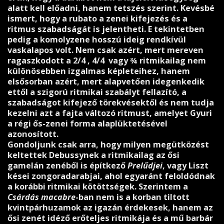
alatt kell előadni, hanem tetszés szerint. Kevésbé
ismert, hogy a rubato a zenei kifejezés és a
ritmus szabadságát is jelentheti. E tekintetben
pedig a komolyzene hosszú ideig rendkívül
vaskalapos volt. Nem csak azért, mert mereven
ragaszkodott a 2/4 , 4/4 vagy ¾ ritmikailag nem
különösebben izgalmas képleteihez, hanem
elsősorban azért, mert alapvetően idegenkedik
ettől a szigorú ritmikai szabályt fellazító, a
szabadságot kifejező törekvésektől és nem tudja
kezelni azt a fajta változó ritmust, amelyet Gyuri
a régi ős-zenei forma alaplüktetésével
azonosított.
Gondoljunk csak arra, hogy milyen megütközést
keltettek Debussynek a ritmikailag az ősi
gamelán zenéből is építkező
Prelűdjei
, vagy Liszt
kései zongoradarabjai, ahol egyaránt feloldódnak
a korábbi ritmikai kötöttségek. Szerintem a
Csárdás macabre
-ban nem is a korban tiltott
kvintpárhuzamok az igazán érdekesek, hanem az
ősi zenét idéző erőteljes ritmikája és a mű barbár