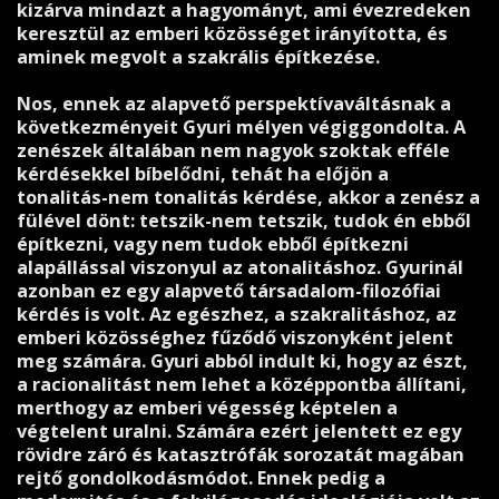
kizárva mindazt a hagyományt, ami évezredeken
keresztül az emberi közösséget irányította, és
aminek megvolt a szakrális építkezése.
Nos, ennek az alapvető perspektívaváltásnak a
következményeit Gyuri mélyen végiggondolta. A
zenészek általában nem nagyok szoktak efféle
kérdésekkel bíbelődni, tehát ha előjön a
tonalitás-nem tonalitás kérdése, akkor a zenész a
fülével dönt: tetszik-nem tetszik, tudok én ebből
építkezni, vagy nem tudok ebből építkezni
alapállással viszonyul az atonalitáshoz. Gyurinál
azonban ez egy alapvető társadalom-filozófiai
kérdés is volt. Az egészhez, a szakralitáshoz, az
emberi közösséghez fűződő viszonyként jelent
meg számára. Gyuri abból indult ki, hogy az észt,
a racionalitást nem lehet a középpontba állítani,
merthogy az emberi végesség képtelen a
végtelent uralni. Számára ezért jelentett ez egy
rövidre záró és katasztrófák sorozatát magában
rejtő gondolkodásmódot. Ennek pedig a