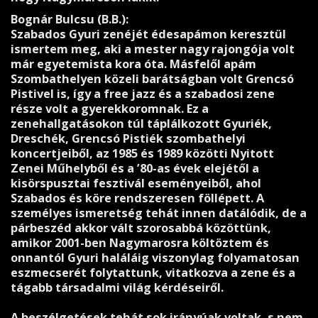
Bognár Bulcsu (B.B.):
Szabados Gyuri zenéjét édesapámon keresztül
ismertem meg, aki a mester nagy rajongója volt
már egyetemista kora óta. Másfelől apám
Szombathelyen közeli barátságban volt Grencsó
Pistivel is, így a free jazz és a szabadosi zene
része volt a gyerekkoromnak. Ez a
zenehallgatásokon túl táplálkozott Gyuriék,
Dreschék, Grencsó Pistiék szombathelyi
koncertjeiből, az 1985 és 1989 közötti Nyitott
Zenei Műhelyből és a ’80-as évek elejétől a
kisörspusztai fesztivál eseményeiből, ahol
Szabados és köre rendszeresen föllépett. A
személyes ismeretség tehát innen datálódik, de a
párbeszéd akkor vált szorosabbá közöttünk,
amikor 2001-ben Nagymarosra költöztem és
onnantól Gyuri haláláig viszonylag folyamatosan
eszmecserét folytattunk, vitatkozva a zene és a
tágabb társadalmi világ kérdéseiről.
A beszélgetések tehát sok irányúak voltak, s nem