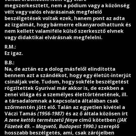
megszerkesztett, nem a pódium vagy a közönség
vélt vagy valós elvárásainak megfelelő
beszélgetések voltak ezek, hanem pont az adta
az izgalmát, hogy bármerre elkanyarodhattunk és
nem kellett valamiféle külső szerkesztő elvnek
vagy didaktikai elvárásnak megfelelni.
R.M.:
Ez igaz.
B.B.:
Na, de aztán ez a dolog másfelől elindította
bennem azt a szándékot, hogy egy életút-interjút
csináljak vele. Tudom, hogy sokféle beszélgetést
rögzítettek Gyurival már akkor is, de ezekben a
zenei világa és a személyes élettörténetének, ill.
a társadalomnak a kapcsolata általában csak
szőrmentén jött elő. Talán az egyetlen kivétel a
Váczi Tamás
(1956-1987)
és az ő általa közösen írt
A zene kettős természetű fénye
című kötetben
(JAK
Füzetek 49. – Magvető, Budapest 1990.)
szereplő
hosszabb beszélgetés, ami, csak zárójelben