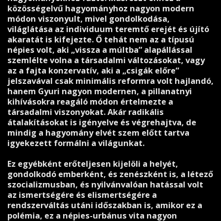
közösségelvű hagyományhoz nagyon modern
módon viszonyult, mivel gondolkodása,
világlátása az individuum teremtő erejét és újító
akaratát is kifejezte. Ő tehát nem az a típusú
népies volt, aki „vissza a múltba” alapállással
szemlélte volna a társadalmi változásokat, vagy
az a fajta konzervatív, aki a „csigák előre”
jelszavával csak minimális reformra volt hajlandó,
hanem Gyuri nagyon modernen, a pillanatnyi
kihívásokra reagáló módon értelmezte a
társadalmi viszonyokat. Akár radikális
átalakításokat is igényelve és végrehajtva, de
mindig a hagyomány elvét szem előtt tartva
igyekezett formálni a világunkat.
Ez egyébként erőteljesen kijelöli a helyét,
gondolkodó emberként, és zenészként is, a létező
szocializmusban, és nyilvánvalóan hatással volt
az ismertségére és elismertségére a
rendszerváltás utáni időszakban is, amikor ez a
polémia, ez a népies-urbánus vita nagyon