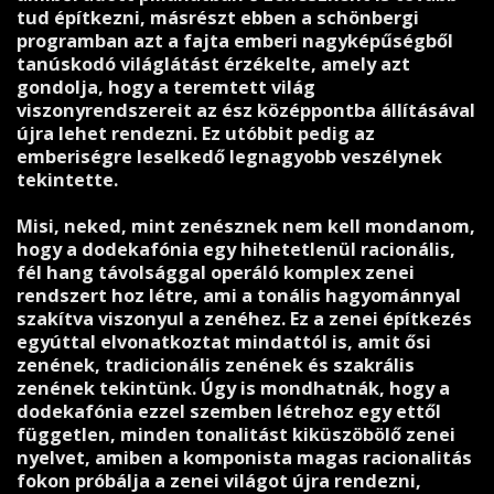
tud építkezni, másrészt ebben a schönbergi
programban azt a fajta emberi nagyképűségből
tanúskodó világlátást érzékelte, amely azt
gondolja, hogy a teremtett világ
viszonyrendszereit az ész középpontba állításával
újra lehet rendezni. Ez utóbbit pedig az
emberiségre leselkedő legnagyobb veszélynek
tekintette.
Misi, neked, mint zenésznek nem kell mondanom,
hogy a dodekafónia egy hihetetlenül racionális,
fél hang távolsággal operáló komplex zenei
rendszert hoz létre, ami a tonális hagyománnyal
szakítva viszonyul a zenéhez. Ez a zenei építkezés
egyúttal elvonatkoztat mindattól is, amit ősi
zenének, tradicionális zenének és szakrális
zenének tekintünk. Úgy is mondhatnák, hogy a
dodekafónia ezzel szemben létrehoz egy ettől
független, minden tonalitást kiküszöbölő zenei
nyelvet, amiben a komponista magas racionalitás
fokon próbálja a zenei világot újra rendezni,