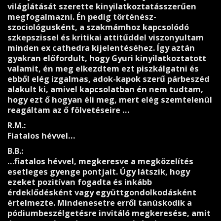
világlátását szerette kinyilatkoztatásszerűen
megfogalmazni. Én pedig történész-
szociológusként, a szakmámhoz kapcsolódó
szkepszissel és kritikai attitűddel viszonyultam
minden ex cathedra kijelentéséhez. Így aztán
gyakran előfordult, hogy Gyuri kinyilatkoztatott
valamit, én meg elkezdtem ezt piszkálgatni és
ebből elég izgalmas, adok-kapok szerű párbeszéd
alakult ki, amivel kapcsolatban én nem tudtam,
hogy ezt ő hogyan éli meg, mert elég szemtelenül
reagáltam az ő fölvetéseire …
R.M.:
Fiatalos hévvel…
B.B.:
…fiatalos hévvel, megkeresve a megközelítés
esetleges gyenge pontjait. Úgy látszik, hogy
ezeket pozitívan fogadta és inkább
érdeklődésként vagy együttgondolkodásként
értelmezte. Mindenesetre erről tanúskodik a
pódiumbeszélgetésre invitáló megkeresése, amit