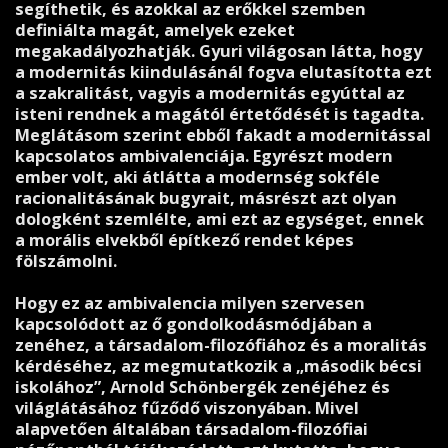
segíthetik, és azokkal az erőkkel szemben
definiálta magát, amelyek ezeket
megakadályozhatják. Gyuri világosan látta, hogy
a modernitás kiindulásánál fogva elutasította ezt
a szakralitást, vagyis a modernitás egyúttal az
isteni rendnek a magától értetődését is tagadta.
Meglátásom szerint ebből fakadt a modernitással
kapcsolatos ambivalenciája. Egyrészt modern
ember volt, aki átlátta a modernség sokféle
racionalitásának bugyrait, másrészt azt olyan
dologként szemlélte, ami ezt az egységet, ennek
a morális elvekből építkező rendet képes
fölszámolni.
Hogy ez az ambivalencia milyen szervesen
kapcsolódott az ő gondolkodásmódjában a
zenéhez, a társadalom-filozófiához és a moralitás
kérdéséhez, az megmutatkozik a „második bécsi
iskolához”, Arnold Schönbergék zenéjéhez és
világlátásához fűződő viszonyában. Mivel
alapvetően általában társadalom-filozófiai