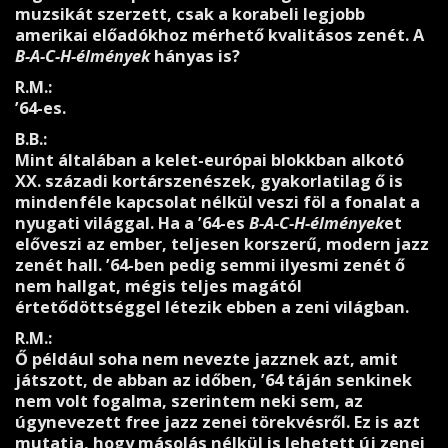
muzsikát szerzett, csak a korabeli legjobb
amerikai előadókhoz mérhető kvalitásos zenét. A
B-A-C-H-élmények
hányas is?
R.M.:
’64-es.
B.B.:
Mint általában a kelet-európai blokkban alkotó
XX. századi kortárszenészek, gyakorlatilag ő is
mindenféle kapcsolat nélkül veszi föl a fonalat a
nyugati világgal. Ha a ’64-es
B-A-C-H-élmények
et
előveszi az ember, teljesen korszerű, modern jazz
zenét hall. ’64-ben pedig semmi ilyesmi zenét ő
nem hallgat, mégis teljes magától
értetődöttséggel létezik ebben a zeni világban.
R.M.:
Ő például soha nem nevezte jazznek azt, amit
játszott, de abban az időben, ’64 táján senkinek
nem volt fogalma, szerintem neki sem, az
úgynevezett free jazz zenei törekvésről. Ez is azt
mutatja, hogy másolás nélkül is lehetett új zenei