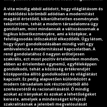
A vita mindig abból adódott, hogy világlátásom és
érdeklődési körömből adódóan a modernitást
magától értetődő, kikerülhetetlen eseménynek
tekintettem, tehát a modern társadalomra úgy
gondoltam, mint mindannak a változássornak a
logikus következményére, ami a középkor, a
felvilágosodás időszakától elkezdődik. Úgy látom,
hogy Gyuri gondolkodásában mindig volt egy
ambivalencia a modernitással kapcsolatban. A
rend gondolatához ő nagyon erőteljesen
szakrális, ezt most pozitív értelemben mondom,
ebben az értelemben egynemű, egyféleképpen
gondolkodó, tehát a közösség értékrendjét
középpontba állító gondolkodást és világlátást
kapcsolt. Ez pedig alapvetően különbözött a
modern társadalom sok részterületből álló
szerkezetétől és racionalitásától. Ő mindig
azokat az irányokat és azokat a lehetőségeket
kereste, amelyek a mindenséget kifejező
szakralitásnak a jelenbeli megvalósulását