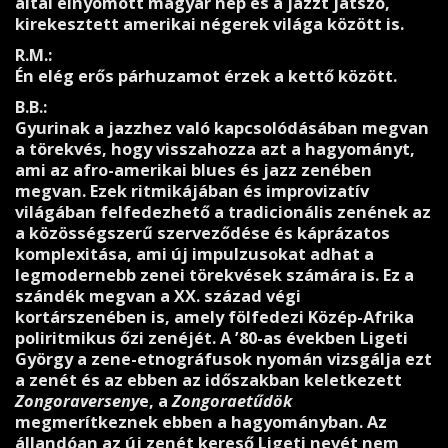
által elnyomott magyar nép és a jazzt játszó,
kirekesztett amerikai négerek világa között is.
R.M.:
Én elég erős párhuzamot érzek a kettő között.
B.B.:
Gyurinak a jazzhez való kapcsolódásában megvan
a törekvés, hogy visszahozza azt a hagyományt,
ami az afro-amerikai blues és jazz zenében
megvan. Ezek ritmikájában és improvizatív
világában felfedezhető a tradicionális zenének az
a közösségszerű szerveződése és káprázatos
komplexitása, ami új impulzusokat adhat a
legmodernebb zenei törekvések számára is. Ez a
szándék megvan a XX. század végi
kortárszenében is, amely fölfedezi Közép-Afrika
poliritmikus őzi zenéjét. A ’80-as években Ligeti
György a zene-etnográfusok nyomán vizsgálja ezt
a zenét és az ebben az időszakban keletkezett
Zongoraverseny
e, a
Zongoraetűdök
megmerítkeznek ebben a hagyományban. Az
állandóan az új zenét kereső Ligeti nevét nem