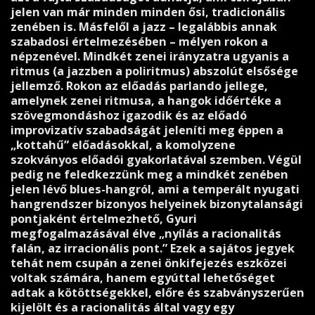
jelen van már minden minden ősi, tradicionális
zenében is. Másfelől a jazz – legalábbis annak
szabadosi értelmezésében – mélyen rokon a
népzenével. Mindkét zenei irányzatra ugyanis a
ritmus (a jazzben a poliritmus) abszolút elsősége
jellemző. Rokon az előadás parlando jellege,
amelynek zenei ritmusa, a hangok időértéke a
szövegmondáshoz igazodik és az előadó
improvizatív szabadságát jeleníti meg éppen a
„kottahű” előadásokkal, a komolyzene
szokványos előadói gyakorlatával szemben. Végül
pedig ne feledkezzünk meg a mindkét zenében
jelen lévő blues-hangról, ami a temperált nyugati
hangrendszer bizonyos helyeinek bizonytalansági
pontjaként értelmezhető, Gyuri
megfogalmazásával élve „nyílás a racionalitás
falán, az irracionális pont.” Ezek a sajátos jegyek
tehát nem csupán a zenei önkifejezés eszközei
voltak számára, hanem egyúttal lehetőséget
adtak a kötöttségekkel, előre és szabványszerűen
kijelölt és a racionalitás által vagy egy