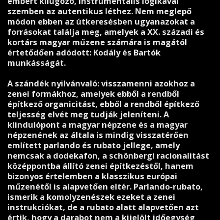
embert kilúgozó, instrumentális logikával
szemben az autentikus léthez. Nem meglepő
módon ebben az útkeresésben ugyanazokat a
forrásokat találja meg, amelyek a XX. századi és
kortárs magyar műzene számára is magától
értetődően adódott: Kodály és Bartók
munkásságát.
A szándék nyilvánvaló: visszamenni azokhoz a
zenei formákhoz, amelyek ebből a rendből
építkező organicitást, ebből a rendből építkező
teljesség elvét meg tudják jeleníteni. A
kiindulópont a magyar népzene és a magyar
népzenének az általa is mindig visszatérően
említett parlando és rubato jellege, amely
nemcsak a dodekafon, a schönbergi racionalitást
középpontba állító zenei építkezéstől, hanem
bizonyos értelemben a klasszikus európai
műzenétől is alapvetően eltér. Parlando-rubato,
ismerik a komolyzenészek ezeket a zenei
instrukciókat, de a rubato alatt alapvetően azt
értik, hogy a darabot nem a kijelölt időegység