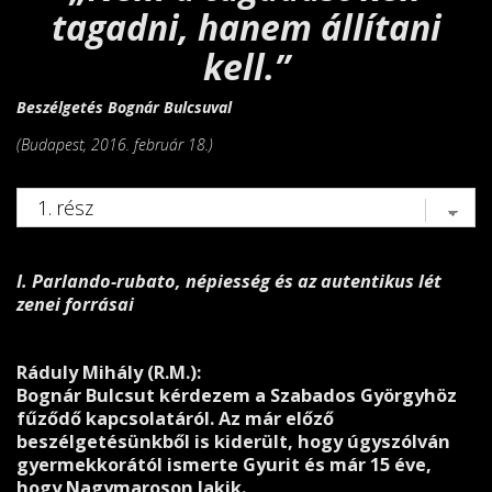
tagadni, hanem állítani
kell.”
Beszélgetés Bognár Bulcsuval
(Budapest, 2016. február 18.)
I.
Parlando-rubato, népiesség és az autentikus lét
zenei forrásai
Ráduly Mihály (R.M.):
Bognár Bulcsut kérdezem a Szabados Györgyhöz
fűződő kapcsolatáról. Az már előző
beszélgetésünkből is kiderült, hogy úgyszólván
gyermekkorától ismerte Gyurit és már 15 éve,
hogy Nagymaroson lakik.