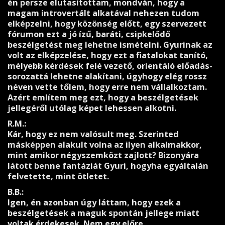
én persze elutasítottam, mondván, hogy a
magam introvertált alkatával nehezen tudom
elképzelni, hogy közönség előtt, egy szervezett
fórumon ezt a jó ízű, baráti, csipkelődő
beszélgetést meg lehetne ismételni. Gyurinak az
volt az elképzelése, hogy ezt a fiatalokat tanító,
mélyebb kérdések felé vezető, orientáló előadás-
sorozattá lehetne alakítani, úgyhogy elég rossz
néven vette tőlem, hogy erre nem vállalkoztam.
Azért említem meg ezt, hogy a beszélgetések
jellegéről utólag képet lehessen alkotni.
R.M.:
Kár, hogy ez nem valósult meg. Szerinted
másképpen alakult volna az ilyen alkalmakkor,
mint amikor négyszemközt zajlott? Bizonyára
látott benne fantáziát Gyuri, hogyha egyáltalán
felvetette, mint ötletet.
B.B.:
Igen, én azonban úgy láttam, hogy ezek a
beszélgetések a maguk spontán jellege miatt
voltak érdekesek. Nem egy előre