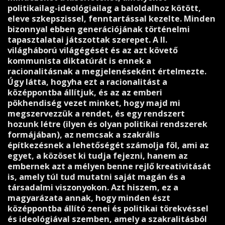
politikailag-ideológiailag a baloldalhoz kötött,
eleve szkepszissel, fenntartással kezelte. Minden
bizonnyal ebben generációjának történelmi
tapasztalatai játszottak szerepet. A II.
világháború világégését és az azt követő
kommunista diktatúrát is ennek a
racionalitásnak a megjelenéseként értelmezte.
Úgy látta, hogyha ezt a racionalitást a
középpontba állítjuk, és az az emberi
pökhendiség vezet minket, hogy majd mi
megszervezzük a rendet, és egy rendszert
hozunk létre (ilyen és olyan politikai rendszerek
formájában), az nemcsak a szakrális
építkezésnek a lehetőségét számolja föl, ami az
egyet, a közöset ki tudja fejezni, hanem az
embernek azt a mélyen benne rejlő kreativitását
is, amely túl tud mutatni saját magán és a
társadalmi viszonyokon. Azt hiszem, ez a
magyarázata annak, hogy minden észt
középpontba állító zenei és politikai törekvéssel
és ideológiával szemben, amely a szakralitásból