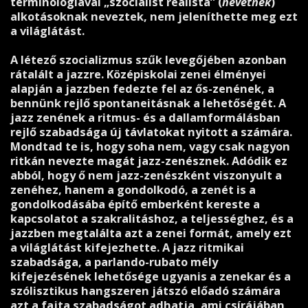
terminológiával „szocialist realista” (
nevetnek
)
alkotásoknak neveztek, nem jeleníthette meg ezt
a világlátást.
A létező szocializmus szűk levegőjében azonban
rátalált a jazzre. Középiskolai zenei élményei
alapján a jazzben fedezte fel az ős-zenének, a
bennünk rejlő spontaneitásnak a lehetőségét. A
jazz zenének a ritmus- és a dallamformálásban
rejlő szabadsága új távlatokat nyitott a számára.
Mondtad te is, hogy soha nem, vagy csak nagyon
ritkán nevezte magát jazz-zenésznek. Adódik ez
abból, hogy ő nem jazz-zenészként viszonyult a
zenéhez, hanem a gondolkodó, a zenét is a
gondolkodásába építő emberként kereste a
kapcsolatot a szakralitáshoz, a teljességhez, és a
jazzben megtalálta azt a zenei formát, amely ezt
a világlátást kifejezhette. A jazz ritmikai
szabadsága, a parlando-rubato mély
kifejezésének lehetősége ugyanis a zenekar és a
szólisztikus hangszeren játszó előadó számára
azt a fajta szabadságot adhatja, ami csírájában