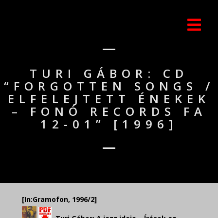
TURI GÁBOR: CD
“FORGOTTEN SONGS /
ELFELEJTETT ÉNEKEK
– FONÓ RECORDS FA
12-01” [1996]
[In:Gramofon, 1996/2]