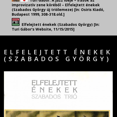
Turi Gábor: A jazz ideje – Írások az
improvizatív zene köréből – Elfelejtett énekek
(Szabados György új triólemeze) [In: Osiris Kiadó,
Budapest 1999, 308-318.old.]
Elfelejtett énekek (Szabados György)
[In:
Turi Gábor’s Website, 11/15/2015]
ELFELEJTETT ÉNEKEK
(SZABADOS GYÖRGY)