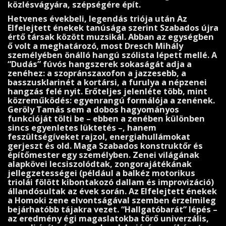
közlésvágyára, szépségére épít.
Hetvenes évekbeli, legendás triója után Az
Elfelejtett énekek tanúsága szerint Szabados újra
értő társak között muzsikál. Abban az egységben
ő volt a meghatározó, most Dresch Mihály
személyében önálló hangú szólista lépett mellé. A
“Dudás” fúvós hangszerek soka­ságát adja a
zenéhez: a szopránszaxofon a jazzesebb, a
basszusklarinét a kortársi, a furulya a népzenei
hangzás felé nyit. Erőteljes jelenléte több, mint
közreműködés: egyenrangú for­málója a zenének.
Geröly Tamás sem a dobos hagyományos
funkcióját tölti be – ebben a zenében különben
sincs egyenletes lüktetés –, hanem
feszültségíveket rajzol, energiahul­lá­mo­kat
gerjeszt és old. Maga Szabados konstruktőr és
építőmester egy személyben. Zenei vilá­gának
alapkövei lecsiszolódtak, zongorajátékának
jellegzetességei (például a balkéz motori­kus
triolái fölött kibontakozó dallam és improvizáció)
állandósultak az évek során. Az Elfe­lejtett énekek
a Homoki zene elvontságával szemben érzelmileg
bejárhatóbb tájakra vezet. “Hallgatóbarát” lépés –
az eredmény égi magaslatokba törő univerzális,