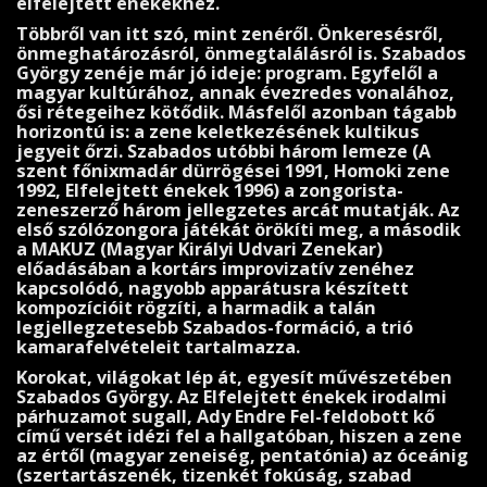
elfelejtett énekekhez.
Többről van itt szó, mint zenéről. Önkeresésről,
önmeghatározásról, önmegtalálásról is. Szabados
György zenéje már jó ideje: program. Egyfelől a
magyar kultúrához, annak évez­redes vonalához,
ősi rétegeihez kötődik. Másfelől azonban tágabb
horizontú is: a zene ke­letkezésének kultikus
jegyeit őrzi. Szabados utóbbi három lemeze (A
szent főnixmadár dür­rögései 1991, Homoki zene
1992, Elfelejtett énekek 1996) a zongorista-
zeneszerző három jellegzetes arcát mutatják. Az
első szólózongora játékát örökíti meg, a második
a MAKUZ (Magyar Királyi Udvari Zenekar)
előadásában a kortárs improvizatív zenéhez
kapcsolódó, nagyobb apparátusra készített
kompozícióit rögzíti, a harmadik a talán
legjellegzetesebb Szabados-formáció, a trió
kamarafelvételeit tartalmazza.
Korokat, világokat lép át, egyesít művészetében
Szabados György. Az Elfelejtett énekek irodalmi
párhuzamot sugall, Ady Endre Fel-feldobott kő
című versét idézi fel a hallgatóban, hiszen a zene
az értől (magyar zeneiség, pentatónia) az óceánig
(szertartászenék, tizenkét fokúság, szabad