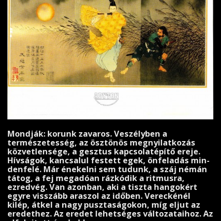
Mondják: korunk zavaros. Veszélyben a
természetesség, az ösztönös megnyilatkozás
köz­vet­lensége, a gesztus kapcsolatépítő ereje.
Hívságok, kancsalul festett egek, önfeladás min­
denfelé. Már énekelni sem tudunk, a száj némán
tátog, a fej megadóan rázkódik a rit­mus­ra,
ezredvég. Van azonban, aki a tiszta hangokért
egyre visszább araszol az időben. Ve­rec­ké­nél
kilép, átkel a nagy pusztaságokon, míg eljut az
eredethez. Az eredet lehetséges változa­taihoz. Az