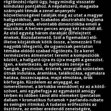
rögtönzés) röpíti úgy, hogy mindig visszatér
kiindulási pontjához. A nép­dal­szerű, magasba
szárnyaló témák a zenei anyanyelv
közvetlenségével találják meg az utat a magyar
hallgatókhoz, ám Szabados absztraháló hajlama
egyetemesebb, elvontabb dimen­zi­ók­ba emeli a
muzsikát. A hetven perces anyag két részből áll.
Az első egység három da­rab­ját (Elfelejtett
énekek, Rozsdatemető, Szól a figemadár) elő-
illetve közjátékok kötik össze, a lemezzáró Trió
nagyobb lélegzetű, de ugyancsak pentaton
témába oldódó szabad rögtönzés. Ez a keret
természetes átmenetet teremt a kompozíciók
között, a hallgató újra és újra megéli a genezist.
Igen, a keletkezés, az építkezés zenéje ez:
hangok, gesztusok, érzetek, energiák szün­telen
útnak indulása, áramlása, találkozása, egymásra
hatása, összecsapása, majd elmúlása, örök
körforgás. Küzdelem az anyaggal, az
ismeretlennel, a birtokba veendővel; ez az a kötő­
szövet, ami egybefogja az egymástól amúgy
térben és időben távol álló elemeket (pentaton
dallam + kromatikus futamok + parlando-rubato
és swinges ritmika). A tudatos erőfeszítés az
ösztönre, az ember eredendő zeneiségére,