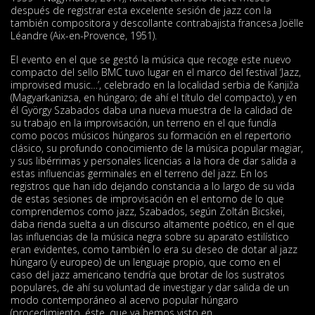
después de registrar esta excelente sesión de jazz con la
también compositora y descollante contrabajista francesa Joëlle
Léandre (Aix-en-Provence, 1951).
El evento en el que se gestó la música que recoge este nuevo
compacto del sello BMC tuvo lugar en el marco del festival ‘Jazz,
improvised music…’, celebrado en la localidad serbia de Kanjiža
(Magyarkanizsa, en húngaro; de ahí el título del compacto), y en
él György Szabados daba una nueva muestra de la calidad de
su trabajo en la improvisación, un terreno en el que fundía
como pocos músicos húngaros su formación en el repertorio
clásico, su profundo conocimiento de la música popular magiar,
y sus libérrimas y personales licencias a la hora de dar salida a
estas influencias germinales en el terreno del jazz. En los
registros que han ido dejando constancia a lo largo de su vida
de estas sesiones de improvisación en el entorno de lo que
comprendemos como jazz, Szabados, según Zoltán Bicskei,
daba rienda suelta a un discurso altamente poético, en el que
las influencias de la música negra sobre su aparato estilístico
eran evidentes, como también lo era su deseo de dotar al jazz
húngaro (y europeo) de un lenguaje propio, que como en el
caso del jazz americano tendría que brotar de los sustratos
populares, de ahí su voluntad de investigar y dar salida de un
modo contemporáneo al acervo popular húngaro
(procedimiento, éste, que ya hemos visto en