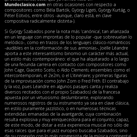
Mundoclasico.com
en otras ocasiones con respecto a
compositores como Béla Bartók, György Ligeti, György Kurtág, o
Péter Eötvös, entre otros -aunque, claro está, en clave
compositiva radicalmente distinta-).
Si György Szabados pone la nota más ‘canónica’, tan afianzada
en un lenguaje con improntas de lo popular -que sobrevuelan lo
melódico-, como en trazos de los lenguajes clásico-románticos
-audibles en la conformación de sus armonías-, Joëlle Léandre
aporta a este interesantísimo binomio un carácter más actual,
un estilo más contemporáneo: el que ha alquitarado a lo largo
de una fecunda carrera en contacto con compositores como
John Cage, Giacinto Scelsi, o Aldo Clementi; ensembles como el
intercontemporain, el 2e2m, o el L’itinéraire; y primeras figuras
de la improvisación como John Zorn o Fred Frith. El contrabajo
(y la voz, pues Léandre en algunos pasajes canta y realiza
diversos recitados con el propio Szabados) de la francesa
apuesta por un virtuosismo deslumbrante, explorando
numerosos registros de su instrumento ya sea en clave clásica,
en estilo puramente jazzístico, o en numerosas técnicas
extendidas emanadas de la avantgarde, cuya combinación
resulta explosiva y muy enriquecedora para el conjunto; capaz,
de este modo, de dotar a esta experiencia musical no sólo de
esas raíces que para el jazz europeo buscaba Szabados, sino
de su conexión con lo más progresista de la música continental,