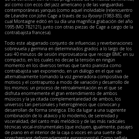
así como con ecos del jazz americano y de las vanguardias
contemporáneas yanquis (como aquel inolvidable (re)encuentro
de Léandre con John Cage a través de su
Ryoanji
(1983-85), del
cual Montaigne editó en su día una magnífica grabación del año
1995 (MO 782121), junto con otras piezas de Cage a cargo de la
contrabajista francesa).
Todo este abigarrado conjunto de influencias y reverberaciones
sobrevuela y germina en determinados grados a lo largo de los
casi 40 minutos de sesión improvisatoria que recoge BMC en su
compacto, en los cuales no decae la tensión en ningún
momento en los diversos temas que tanto pianista como
contrabajista van exponiendo, en un diálogo en el que van
alternativamente tomando la voz generadora-compositiva de
motivos y el contrapunto a modo de variación y desarrollo de
los mismos: un proceso de retroalimentación en el que se
disfruta enormemente el gran entendimiento de ambos
músicos y la ya citada complementariedad de ambos, los
universos tan personales y heterogéneos que convocan y
desarrollan de forma sinérgica. Ello da lugar a una sugerente
combinación de lo atávico y lo moderno, de serenidad y
visceralidad, del canto más melódico y de las más radicales
técnicas vocal-instrumentales (que incluyen, igualmente, pasajes
de piano en el interior de la caja o voces en una suerte de
sprechgesang deformadamente expresionista). Como señala