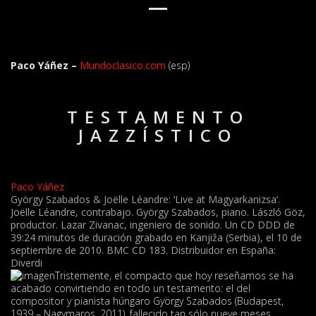
Paco Yáñez –
Mundoclasico.com
(esp)
TESTAMENTO
JAZZÍSTICO
Paco Yáñez
György Szabados & Joëlle Léandre: ‘Live at Magyarkanizsa’.
Joëlle Léandre, contrabajo. György Szabados, piano. László Göz,
productor. Lazar Zivanac, ingeniero de sonido. Un CD DDD de
39:24 minutos de duración grabado en Kanjiža (Serbia), el 10 de
septiembre de 2010. BMC CD 183. Distribuidor en España:
Diverdi
Tristemente, el compacto que hoy reseñamos se ha
acabado convirtiendo en todo un testamento: el del
compositor y pianista húngaro György Szabados (Budapest,
1939 – Nagymaros, 2011), fallecido tan sólo nueve meses