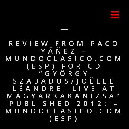
REVIEW FROM PACO
YÁÑEZ –
MUNDOCLASICO.COM
(ESP) FOR CD
“GYÖRGY
SZABADOS/JOËLLE
LÉANDRE: LIVE AT
MAGYARKAKANIZSA”
PUBLISHED 2012: –
MUNDOCLASICO.COM
(ESP)