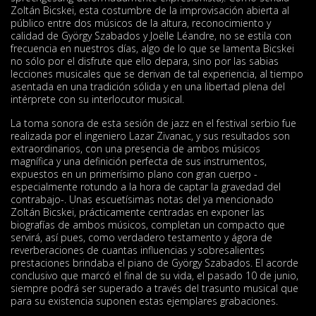
Zoltán Bicskei, esta costumbre de la improvisación abierta al
público entre dos músicos de la altura, reconocimiento y
calidad de György Szabados y Joëlle Léandre, no se estila con
frecuencia en nuestros días, algo de lo que se lamenta Bicskei
no sólo por el disfrute que ello depara, sino por las sabias
lecciones musicales que se derivan de tal experiencia, al tiempo
asentada en una tradición sólida y en una libertad plena del
intérprete con su interlocutor musical.
La toma sonora de esta sesión de jazz en el festival serbio fue
realizada por el ingeniero Lazar Zivanac, y sus resultados son
extraordinarios, con una presencia de ambos músicos
magnífica y una definición perfecta de sus instrumentos,
expuestos en un primerísimo plano con gran cuerpo -
especialmente rotundo a la hora de captar la gravedad del
contrabajo-. Unas escuetísimas notas del ya mencionado
Zoltán Bicskei, prácticamente centradas en exponer las
biografías de ambos músicos, completan un compacto que
servirá, así pues, como verdadero testamento y ágora de
reverberaciones de cuantas influencias y sobresalientes
prestaciones brindaba el piano de György Szabados. El acorde
conclusivo que marcó el final de su vida, el pasado 10 de junio,
siempre podrá ser superado a través del trasunto musical que
para su existencia suponen estas ejemplares grabaciones.