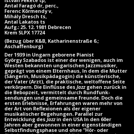
István Fekete tp,
Antal Faragó dr, perc.,
Ferenc Körmendy v,
Mihály Dresch ts,
Antal Lakatos ts
Aufg.: 25. 12. 1981 Debrecen
Krem SLPX 17724
(Bezug über K&B, Katharinenstraße 6.;
Aschaffenburg)
Der 1939 in Ungarn geborene Pianist
György Szabados ist einer der wenigen, auch im
Westen bekannten ungarischen Jazzmusiker,
geprägt von ei­nem Elternhaus, In dem die Mutter
(Sängerin, Musikpädagogin) die künst­lerische,
der Vater (Arzt), die prakti­sche, weltoffene Seite
verkörpern. Die Einflüsse des
Jazz
gehen zurück in
die Bebopzeit, vermittelt durch Rundfunk­
sendungen und gemeinsame Freunde. Doch die
ersten Erlebnisse, Erfahrun­gen waren mehr von
der Art von Reflexionen als der eigener
musikalischer Begehungen. Parallel zur
Entwicklung des
Jazz
in den USA In den 60er
Jahren aber gewonnen in einer eigenständigen
Selbstfindungsphase und ohne “Hör- oder