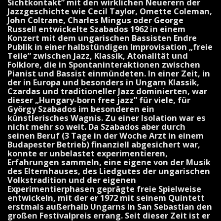
Sichtkontakt” mit den wirklichen Neuerern der
Jazzgeschichte wie Cecil Taylor, Omette Coleman,
John Coltrane, Charles Mingus oder George
Russell entwickelte Szabados 1962 in einem
Konzert mit dem ungarischen Bassisten Endre
Publik in einer halb­stündigen Improvisation „freie
Teile” zwischen Jazz, Klassik, Atonalität und
Folklore, die in Spontaninteraktionen zwischen
Pianist und Bassist einmün­deten. In einer Zeit, in
der in Europa und besonders in Ungarn Klassik,
Czardas und traditioneller Jazz domi­nierten, war
dieser „Hungary-born free jazz” für viele, für
György Szabados im besonderen ein
künstlerisches Wagnis. Zu einer Isolation war es
nicht mehr so weit. Da Szabados aber durch
seinen Beruf (3 Tage in der Woche Arzt in einem
Budapester Betrieb) finanziell abgesichert war,
konnte er unbelastet experimentieren,
Erfahrungen sam­meln, eine eigene von der Musik
des Elternhauses, des Liedgutes der unga­rischen
Volkstradition und der eigenen
Experimentierphasen geprägte freie Spielweise
entwickeln, mit der er 1972 mit seinem Quintett
erstmals außerhalb Ungarns in San Sebastian den
großen Festivalpreis errang. Seit dieser Zeit ist er