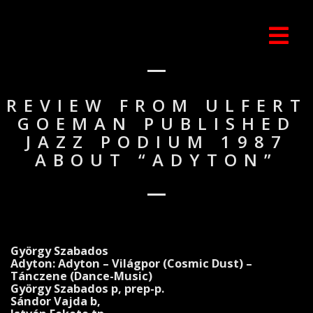
REVIEW FROM ULFERT
GOEMAN PUBLISHED
JAZZ PODIUM 1987
ABOUT “ADYTON”
György Szabados
Adyton: Adyton –
Világpor
(Cosmic Dust) –
Tánczene (Dance-Music)
György Szabados p, prep-p.
Sándor Vajda b,