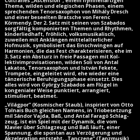
Coltranes „Ascen­sion”, einem hymnenartigen
Thema, wilden und elegischen Phasen, einem
sprechenden Tenorsaxophon von Mi­hály Dresch
und einer beseelten Brat­sche von Ferenc
Körmendy. Der 2. Satz mit seinen von Szabados
sorgfältig komponierten Themen und Rhyth­men,
kinderliedhaft, fröhlich, volksmusi­kalisch,
zuweilen mit Anklängen mittel­alterlicher
Hofmusik, symbolisiert das Einschwingen auf
Harmonien, die das Fest charakterisieren, ehe im
3. Satz ein Absturz in freie Passagen mit Kol­
lektivimprovisationen, wilden Soli von Antal
Lakatos, Tenorsaxophon und István Fekete,
Trompete, eingeleitet wird, ehe wieder eine
tänzerische Beruhi­gungsphase einsetzt. Dies
alles wird von György Szabados am Flügel in
kongenialer Weise punktiert, arrangiert,
stimuliert, beatmet.
„Világpor” (Kosmischer Staub), inspi­riert von Otto
Tolnais Buch gleichen Namens, in Triobesetzung
mil Sándor Vajda, Baß, und Antal Faragó Schlag­
zeug, ist ein Spiel mit der Dynamik, die vom
Klavier über Schlagzeug und Baß läuft, einer
Spannung, die spontan aus Verzögerung und
Akzeleration entsteht. „Tanczene” (Tanzmusik)