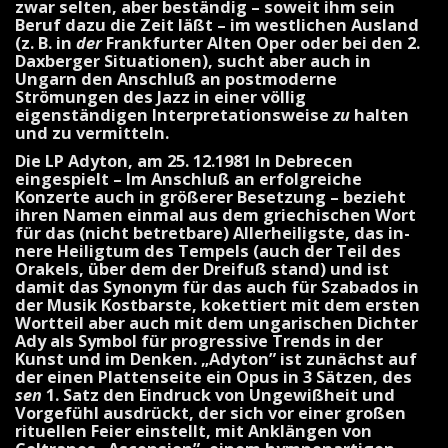
zwar selten, aber beständig – soweit ihm sein
Beruf dazu die Zeit läßt – im westlichen Ausland
(z. B. in
der
Frank­furter Alten Oper oder bei den 2.
Daxberger Situationen), sucht aber auch in
Ungarn den Anschluß an postmoderne
Strömungen des Jazz in einer völlig
eigenständigen Interpretationsweise
zu
halten
und zu vermitteln.
Die LP Adyton, am 25. 12.1981 In Debrecen
eingespielt – Im Anschluß an erfolgreiche
Konzerte auch in größerer Besetzung – bezieht
ihren Namen ein­mal aus dem griechischen Wort
für das (nicht betretbare) Allerheiligste, das in­
nere Heiligtum des Tempels (auch der Teil des
Orakels, über dem der Dreifuß stand) und ist
damit das Synonym für das auch für Szabados in
der Musik Kostbarste, kokettiert mit dem ersten
Wortteil aber auch mit dem ungarischen Dichter
Ady als Symbol für progressive Trends in der
Kunst und im Denken. „Adyton” ist zunächst auf
der einen Plattenseite ein Opus in 3 Sätzen, des­
sen
1. Satz den Eindruck von Ungewiß­heit und
Vorgefühl ausdrückt, der sich vor einer großen
rituellen Feier einstellt, mit Anklängen von