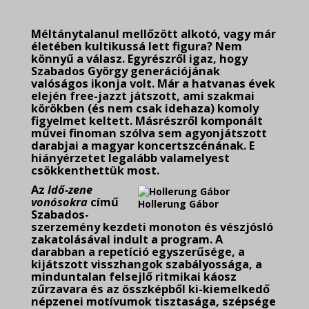
.
Méltánytalanul mellőzött alkotó, vagy már
életében kultikussá lett figura? Nem
könnyű a válasz. Egyrészről igaz, hogy
Szabados György generációjának
valóságos ikonja volt. Már a hatvanas évek
elején free-jazzt játszott, ami szakmai
körökben (és nem csak idehaza) komoly
figyelmet keltett. Másrészről komponált
művei finoman szólva sem agyonjátszott
darabjai a magyar koncertszcénának. E
hiányérzetet legalább valamelyest
csökkenthettük most.
Az
Idő-zene
vonósokra
című
Hollerung Gábor
Szabados-
szerzemény kezdeti monoton és vészjósló
zakatolásával indult a program. A
darabban a repetíció egyszerűsége, a
kijátszott visszhangok szabályossága, a
minduntalan felsejlő ritmikai káosz
zűrzavara és az összképből ki-kiemelkedő
népzenei motívumok tisztasága, szépsége