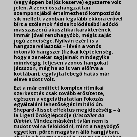
(vagy éppen baljós keserve) egyszerre volt
jelen. A zenei összhangzattan
szempontjából értelmezhető kompozíciós
sík mellett azonban legalább ekkora erővel
bírt a szólamok fáziseltolódásából adódó
masszaszerű akusztikai karakterének
immár jóval rendhagyóbb, mégis saját
jogú zeneisége. Nyilván ezért is a
hangszerválasztás – lévén a vonós
intonáló hangszer (fizikai képtelenség,
hogy a zenekar tagjainak mindegyike
mindvégig teljesen azonos hangokat
játsszon, még ha az is van előírva a
kottában), egyfajta lebegő hatás már
eleve adott volt.
Ezt a már említett komplex ritmikai
szerkesztés csak tovább erősítette,
egészen a végeláthatatlan fokozás
egyáltaláni lehetőségét imitáló ún.
Shepard-Risset effektus megidézéséig – á
la Ligeti ördöglépcsője (
L’escalier du
Diable
). Mindez másként talán nem is
tudott volna feloldódni, mint a nagybőgő
egyetlen, pőrén magában álló hangjában,