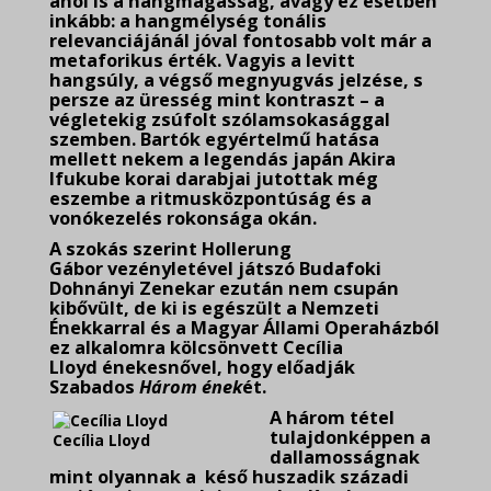
ahol is a hangmagasság, avagy ez esetben
inkább: a hangmélység tonális
relevanciájánál jóval fontosabb volt már a
metaforikus érték. Vagyis a levitt
hangsúly, a végső megnyugvás jelzése, s
persze az üresség mint kontraszt – a
végletekig zsúfolt szólamsokasággal
szemben. Bartók egyértelmű hatása
mellett nekem a legendás japán Akira
Ifukube korai darabjai jutottak még
eszembe a ritmusközpontúság és a
vonókezelés rokonsága okán.
A szokás szerint Hollerung
Gábor vezényletével játszó Budafoki
Dohnányi Zenekar ezután nem csupán
kibővült, de ki is egészült a Nemzeti
Énekkarral és a Magyar Állami Operaházból
ez alkalomra kölcsönvett Cecília
Lloyd énekesnővel, hogy előadják
Szabados
Három ének
ét.
A három tétel
tulajdonképpen a
Cecília Lloyd
dallamosságnak
mint olyannak a késő huszadik századi