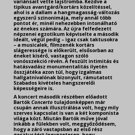
variánsait vette lajstromba. Kezdve a
tipikus avantgárd/kortárs közelítéssel,
ahol is a dallam a hangmagasság-változás
egyszerű szinonimája, mely annál több
pontot ér, minél nehezebben intonálható
az énekes számára. Az újra felfedezett
népzenei egzotikum képviselte a második
ideált, végül pedig – igaz csak taktusokra
– a musicalek, filmzenék kortárs
slágeressége is előkerült, elsősorban az
éneket kísérő, vastagon szóló
vonósszekció révén. A feszült intimitás és
hatásvadász monumentalitás ilyetén
összjátéka azon túl, hogy izgalmas
hallgatnivalónak bizonyult, rámutatott
Szabados kivételes hangszerelői
képességeire is.
A koncert második részében előadott
Bartók
Concerto
tulajdonképpen már
csupán annak illusztrálása volt, hogy mily
szerves kapcsolat is van a két komponista
világa közt. Miután Bartók műve jóval
inkább a fülekben volt, meggyőződésem,
hogy a záró vastapsban az első rész
gesztusáért (nevezetesen, hogy