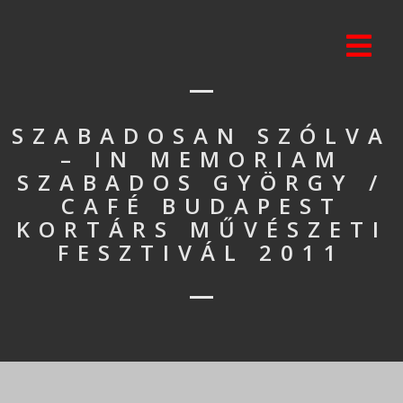
SZABADOSAN SZÓLVA
– IN MEMORIAM
SZABADOS GYÖRGY /
CAFÉ BUDAPEST
KORTÁRS MŰVÉSZETI
FESZTIVÁL 2011