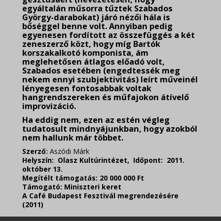
egyáltalán műsorra tűztek Szabados
György-darabokat) járó nézői hála is
bőséggel benne volt. Annyiban pedig
egyenesen fordított az összefüggés a két
zeneszerző közt, hogy míg Bartók
korszakalkotó komponista, ám
meglehetősen átlagos előadó volt,
Szabados esetében (engedtessék meg
nekem ennyi szubjektivitás) leírt műveinél
lényegesen fontosabbak voltak
hangrendszereken és műfajokon átívelő
improvizáció.
Ha eddig nem, ezen az estén végleg
tudatosult mindnyájunkban, hogy azokból
nem hallunk már többet.
Szerző:
Aszódi Márk
Helyszín:
Olasz Kultúrintézet,
Időpont:
2011.
október 13.
Megítélt támogatás:
20 000 000 Ft
Támogató:
Miniszteri keret
A Café Budapest Fesztivál megrendezésére
(2011)