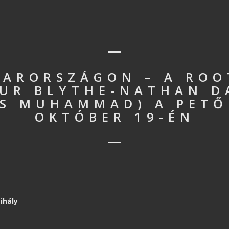
ARORSZÁGON – A ROO
UR BLYTHE-NATHAN DA
IS MUHAMMAD) A PETŐ
OKTÓBER 19-ÉN
ihály