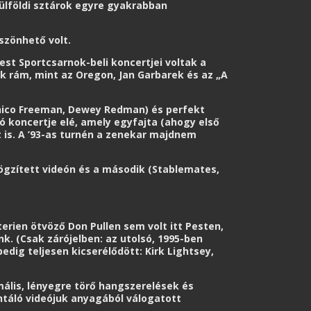
ülföldi sztárok egyre gyakrabban
öszönhető volt.
est Sportcsarnok-beli koncertjei voltak a
k rám, mint az Oregon, Jan Garbarek és az „A
Chico Freeman, Dewey Redman) és perfekt
ó koncertje elé, amely egyfajta (ahogy első
t is. A ’93-as turnén a zenekar majdnem
rögzített videón és a második (Stablemates,
rien ötvöző Don Pullen sem volt itt Pesten,
. (Csak zárójelben: az utolsó, 1995-ben
dig teljesen kicserélődött: Kirk Lightsey,
mális, lényegre törő hangszerelések és
ntáló videójuk anyagából válogatott