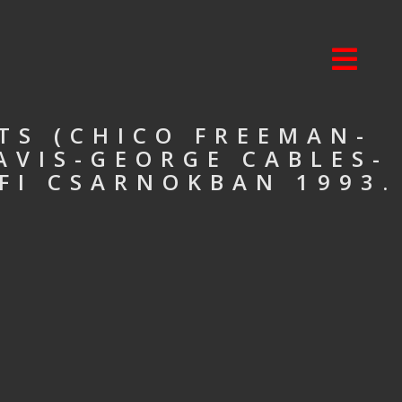
TS (CHICO FREEMAN-
VIS-GEORGE CABLES-
FI CSARNOKBAN 1993.