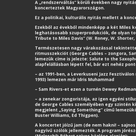
A „rendszerváltás“ körüli években nagy nyit
koncerteztek Magyarországon.
Ez a politikai, kulturális nyitás mellett a ko
Ezekből az évekből mindenképp a két Miles kon
leghatásosabb szuperprodukciók, de olyan to
Tribute to Miles Davis“ (W. Roney, W. Shorter,
Természetesen nagy várakozással tekintettem
ritmusszekciót (George Cables – zongora, San
lemezük címe is jelezte: Salute to the Saxoph
alapfelállásban lépett fel, bár ezt nehéz pon
– az 1991-ben, a Leverkuseni Jazz Fesztiválo
1993) lemezen már Idris Muhammad
– Sam Rivers-et ezen a turnén Dewey Redman
– a zenekar zongoristája, az igen egyéni stí
de George Cables személyében egy szintén kiv
megjelent „Saying Something” című lemezükön 
Buster Williams, Ed Thigpen).
A koncertet jóízű jam (de nem hakni! – sajno
nagyívű szólók jellemezték. A program jórés
(Maloschik Róbert szíves közlése alapján):