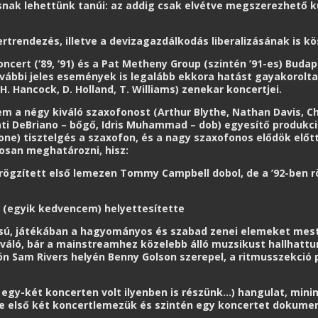
ásnak lehettünk tanúi: az addig csak elvétve megszerezhető k
ncertrendezés, illetve a devizagazdálkodás liberalizásának is k
cert (‘89, ‘91) és a Pat Metheny Group (szintén ’91-es) Budap
vábbi jeles események is legalább ekkora hatást gayakorolta
 H. Hancock, D. Holland, T. Williams) zenekar koncertjei.
 a négy kiváló szaxofonost (Arthur Blythe, Nathan Davis, 
ti DeBriano – bőgő, Idris Muhammad – dob) egyesítő produkci
one) tisztelgés a szaxofon, és a nagy szaxofonos elődök előt
tosan meghatározni, hisz:
n rögzített első lemezen Tommy Campbell dobol, de a ’92-ben 
 (egyik kedvencem) helyettesítette
lusú, játékában a hagyományos és szabad zenei elemeket meste
áló, bár a mainstreamhez közelebb álló muzsikust hallhattunk
Sam Rivers helyén Benny Golson szerepel, a ritmusszekció pe
s egy-két koncerten volt ilyenben is részünk…) hangulat, mini
ze első két koncertlemezük és szintén egy koncertet dokume