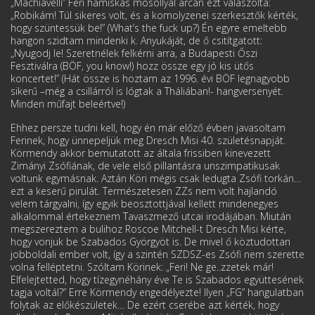
„Machiavelli” Feri hamiskás mosollyal arcán ezt válaszolta:
„Robikám! Túl sikeres volt, és a komolyzenei szerkesztők kérték,
hogy szüntessük be!” (What’s the fuck up?) Én egyre emeltebb
hangon szidtam mindenki k. Anyukáját, de ő csitítgatott:
„Nyugodj le! Szeretnélek felkérni arra, a Budapesti Őszi
Fesztiválra (BÖF, you know!) hozz össze egy jó kis ütős
koncertet!” (Hát össze is hoztam az 1996. évi BÖF legnagyobb
sikerű –még a csillárról is lógtak a Tháliában!- hangversenyét.
Minden műfajt beleértve!)
Ehhez persze tudni kell, hogy én már előző évben javasoltam
Ferinek, hogy ünnepeljük meg Dresch Misi 40. születésnapját.
Körmendy akkor bemutatott az általa frissiben kinevezett
Zimányi Zsófiának, de vele első pillantásra unszimpatikusak
voltunk egymásnak. Aztán Köri mégis csak ledugta Zsófi torkán…
ezt a keserű pirulát. Természetesen ZZs nem volt hajlandó
velem tárgyalni, így egyik beosztottjával kellett mindenegyes
alkalommal értekeznem Tavaszmező utcai irodájában. Miután
megszereztem a bulihoz Roscoe Mitchell-t Dresch Misi kérte,
hogy vonjuk be Szabados Györgyöt is. De mivel ő köztudottan
jobboldali ember volt, így a szintén SZDSZ-es Zsófi nem szerette
volna felléptetni. Szóltam Körinek: „Feri! Ne ge..zzetek már!
Elfelejtetted, hogy tízegynéhány éve Te is Szabados együttesének
tagja voltál?” Erre Körmendy engedélyezte! Ilyen „FG” hangulatban
folytak az előkészületek… De ezért cserébe azt kérték, hogy