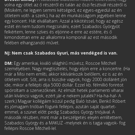
volna egy ötlet az ő részéről és talán az őszi fesztivál részéről is
(Misikém, ne legyen semmi kétséged, ez egyes-egyedül az én
ötletem volt!- a szerk.), ha az én munkásságom jegyében lenne
egy koncert. Hát elvállaltam. Azzal a kikötéssel, hogy az egész
estét én nem tudom megcsinálni, ezért Szabados Györgyöt
felkértem, lenne szíves és eljönne-e erre az estére, és ő
kimondottan erre az alkalomra komponál az est második
felében elhangzandó művet.
NJ: Nem csak Szabados Gyuri, más vendéged is van.
DM:
Egy amerikai, kiváló világhírű művész, Roscoe Mitchell
személyében. Nagy megtisztelés, hogy eljön erre a koncertre. (Ha
már a Misi nem említi, akkor kikívánkozik belőlem, ez is az én
ötletem volt. Sőt, arra is büszke vagyok, hogy 2000 dollárért jön
ide, mikor a fellépti díja 5000 dollár. Ezzel kb. félmillió forintot
spóroltam a szervezőknek. Az elmúlt hetek parlamenti viharai
után kíváncsi vagyok, ezért jár-e nekem jutalék? Ha-ha-ha!- A
szerk.) Magyar kollégáim közül pedig Baló István, Benkő Róbert
és jómagam trióban fogunk fellépni, azután saját quartet-
emmel, a szünet előtt pedig Szabados György triójával. A
második részben, mint már a beszélgetés elején említettem,
Szabados György és a MAKUZ -melynek én is tagja vagyok- fog
fellépni Roscoe Mitchell-lel.