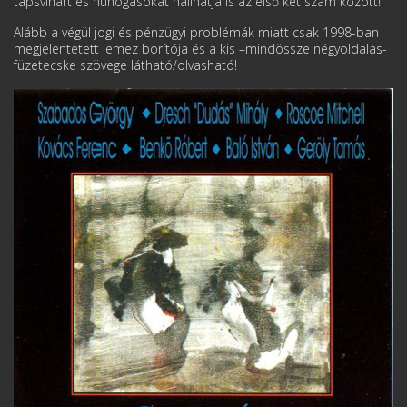
tapsvihart és huhogásokat hallhatja is az első két szám között!
Alább a végül jogi és pénzügyi problémák miatt csak 1998-ban
megjelentetett lemez borítója és a kis –mindössze négyoldalas-
füzetecske szövege látható/olvasható!