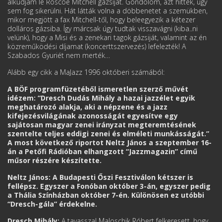
alkudjam le Roscoe Mitchell gázsiját. Gondolom, azt hitték, úgy
sem fog sikerülni. Hát látták volna a döbbenetet a szemükben,
mikor megjött a fax Mitchell-től, hogy beleegyezik a kétezer
dolláros gázsiba. Így márcsak úgy tudtak visszavágni (kiba..ni
velünk), hogy a Misi és a zenekari tagok gázsiját, valamint az én
közreműködési díjamat (koncerttszervezés) lefelezték! A
Szabados Gyuriét nem merték…
Alább egy cikk a MaJazz 1996 októberi számából:
A BÖF programfüzetéből ismeretlen szerző művét
idézem: “Dresch Dudás Mihály a hazai jazzélet egyik
meghatározó alakja, aki a népzene és a jazz
kifejezésvilágának azonosságát egyesítve egy
sajátosan magyar zenei irányzat megteremtésének
szentelte teljes eddigi zenei és elméleti munkásságát.”
A most következő riportot Neltz János a szeptember 16-
án a Petőfi Rádióban elhangzott “Jazzmagazin” című
műsor részére készítette.
Neltz János: A Budapesti Őszi Fesztiválon kétszer is
fellépsz. Egyszer a Fonóban október 3-án, egyszer pedig
a Thália Színházban október 7-én. Különösen ez utóbbi
“Dresch-gála” érdekelne.
Dresch Mihály:
A tavasszal Maloschik Róbert felkeresett, hogy