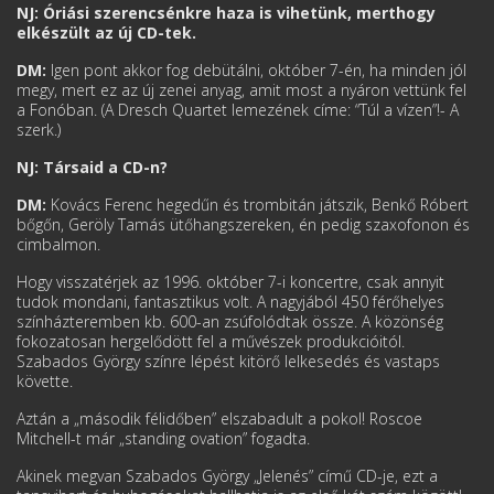
NJ: Óriási szerencsénkre haza is vihetünk, merthogy
elkészült az új CD-tek.
DM:
Igen pont akkor fog debütálni, október 7-én, ha minden jól
megy, mert ez az új zenei anyag, amit most a nyáron vettünk fel
a Fonóban. (A Dresch Quartet lemezének címe: “Túl a vízen”!- A
szerk.)
NJ: Társaid a CD-n?
DM:
Kovács Ferenc hegedűn és trombitán játszik, Benkő Róbert
bőgőn, Geröly Tamás ütőhangszereken, én pedig szaxofonon és
cimbalmon.
Hogy visszatérjek az 1996. október 7-i koncertre, csak annyit
tudok mondani, fantasztikus volt. A nagyjából 450 férőhelyes
színházteremben kb. 600-an zsúfolódtak össze. A közönség
fokozatosan hergelődött fel a művészek produkcióitól.
Szabados György színre lépést kitörő lelkesedés és vastaps
követte.
Aztán a „második félidőben” elszabadult a pokol! Roscoe
Mitchell-t már „standing ovation” fogadta.
Akinek megvan Szabados György „Jelenés” című CD-je, ezt a