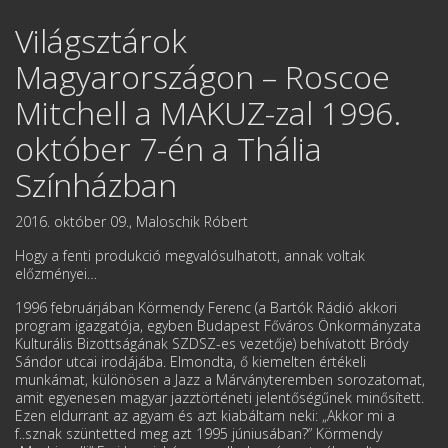
Világsztárok
Magyarországon – Roscoe
Mitchell a MAKUZ-zal 1996.
október 7-én a Thália
Színházban
2016. október 09., Maloschik Róbert
Hogy a fenti produkció megvalósulhatott, annak voltak
előzményei…
1996 februárjában Körmendy Ferenc (a Bartók Rádió akkori
program igazgatója, egyben Budapest Főváros Önkormányzata
Kulturális Bizottságának SZDSZ-es vezetője) behívatott Bródy
Sándor utcai irodájába. Elmondta, ő kiemelten értékeli
munkámat, különösen a Jazz a Márványteremben sorozatomat,
amit egyenesen magyar jazztörténeti jelentőségűnek minősített.
Ezen eldurrant az agyam és azt kiabáltam neki: „Akkor mi a
f..sznak szüntetted meg azt 1995 júniusában?” Körmendy