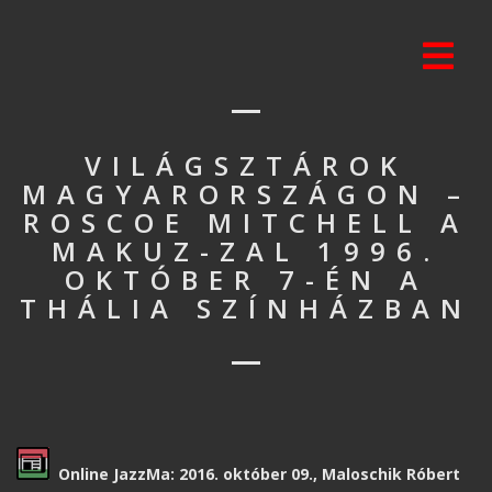
VILÁGSZTÁROK
MAGYARORSZÁGON –
ROSCOE MITCHELL A
MAKUZ-ZAL 1996.
OKTÓBER 7-ÉN A
THÁLIA SZÍNHÁZBAN
Online JazzMa: 2016. október 09., Maloschik Róbert