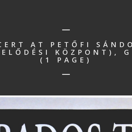
CERT AT PETŐFI SÁND
ELŐDÉSI KÖZPONT), 
(1 PAGE)