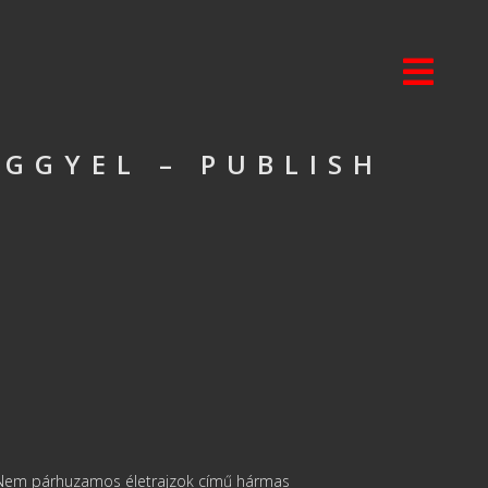
GGYEL – PUBLISH
5
a Nem párhuzamos életrajzok című hármas