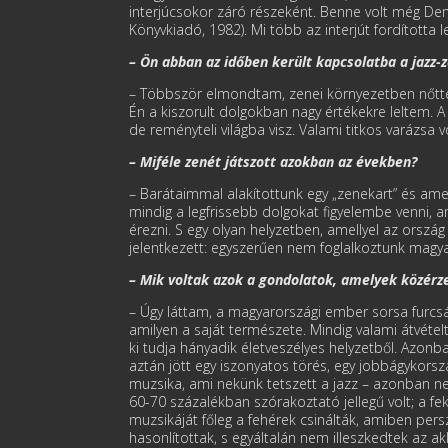
interjúcsokor záró részeként. Benne volt még De
Könyvkiadó, 1982). Mi több az interjút fordította 
– Ön abban az időben került kapcsolatba a jazz-
– Többször elmondtam, zenei környezetben nőtte
Én a kiszorult dolgokban nagy értékekre leltem. A 
de reményteli világba visz. Valami titkos varázsa v
– Miféle zenét játszott azokban az években?
– Barátaimmal alakítottunk egy „zenekart” és ame
mindig a legfrissebb dolgokat figyelembe venni, am
érezni. S egy olyan helyzetben, amellyel az orszá
jelentkezett: egyszerűen nem foglalkoztunk magya
– Mik voltak azok a gondolatok, amelyek közérze
– Úgy láttam, a magyarországi ember sorsa furcsá
amilyen a saját természete. Mindig valami átvéte
ki tudja hányadik életveszélyes helyzetből. Azonba
aztán jött egy iszonyatos törés, egy jobbágykorsz
muzsika, ami nekünk tetszett a jazz – azonban nem 
60-70 százalékban szórakoztató jellegű volt; a f
muzsikáját főleg a fehérek csinálták, amiben persz
hasonlítottak, s egyáltalán nem illeszkedtek az a