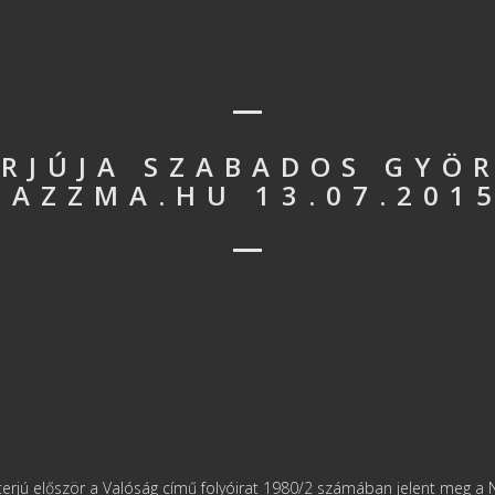
ERJÚJA SZABADOS GYÖR
JAZZMA.HU 13.07.201
terjú először a Valóság című folyóirat 1980/2 számában jelent meg 