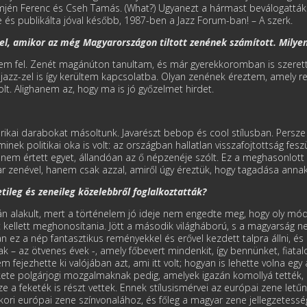
mjén Ferenc és Cseh Tamás. (What?) Ugyanezt a hármast beválogatták 
le és publikálta jóval később, 1987-ben a Jazz Forum-ban! – A szerk.
zel, amikor az még Magyarországon tiltott zenének számított. Milyen
m fel. Zenét magánúton tanultam, és már gyerekkoromban is szerette
jazz-zel is így kerültem kapcsolatba. Olyan zenének éreztem, amely rejt
olt. Alighanem az, hogy ma is jó győzelmet hirdet.
rikai darabokat másoltunk. Javarészt bebop és cool stílusban. Persze 
inek politikai oka is volt: az országban hallatlan visszafojtottság fesz
g nem értett egyet, állandóan az ő népzenéje szólt. Ez a meghasonlott á
r zenével, hanem csak azzal, amiről úgy éreztük, hogy tagadása anna
tileg és zeneileg közelebbről foglalkoztatták?
n alakult, mert a történelem jó ideje nem engedte meg, hogy oly mód
lt kellett meghonosítania. Jött a második világháború, s a magyarság 
n ez a nép fantasztikus reményekkel és erővel kezdett talpra állni, és 
ak – az ötvenes évek -, amely főbevert mindenkit, így bennünket, fiata
fejezhette ki valójában azt, ami itt volt; hogyan is lehette volna egy
ekete polgárjogi mozgalmaknak pedig, amelyek igazán komollyá tették, 
e a feketék is részt vettek. Ennek stílusismérvei az európai zene letű
kkori európai zene színvonalához, és főleg a magyar zene jellegzetess