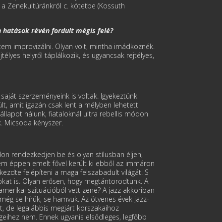
a Zenekultúránkról c. kötetbe (Kossuth
 hatások révén fordult mégis felé?
m improvizálni. Olyan volt, mintha imádkoznék.
élyes helyről táplálkozik, és ugyancsak rejtélyes,
saját szerzeményeink is voltak. Igyekeztünk
ült, amit igazán csak lent a mélyben lehetett
llapot nálunk, fiataloknál ultra rebellis módon
k. Micsoda kényszer.
on rendezkedjen be és olyan stílusban éljen,
nem éppen emelt fővel került ki ebből az immáron
kezdte felépíteni a maga felszabadult világát. S
lokat is. Olyan erősen, hogy megtántorodtunk. A
 amerikai szituációból vett zene? A jazz akkoriban
még se hírük, se hamvuk. Az ötvenes évek jazz-
nt, de legalábbis megjárt korszakaihoz
égeihez nem. Ennek ugyanis elsődleges, legfőbb