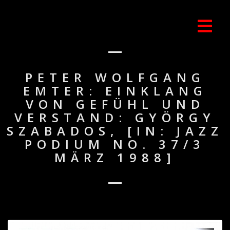
PETER WOLFGANG
EMTER: EINKLANG
VON GEFÜHL UND
VERSTAND: GYÖRGY
SZABADOS, [IN: JAZZ
PODIUM NO. 37/3
MÄRZ 1988]