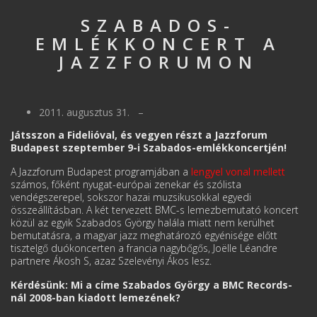
SZABADOS-
EMLÉKKONCERT A
JAZZFORUMON
2011. augusztus 31. –
Játsszon a Fidelióval, és vegyen részt a Jazzforum
Budapest szeptember 9-i Szabados-emlékkoncertjén!
A Jazzforum Budapest programjában a
lengyel vonal mellett
számos, főként nyugat-európai zenekar és szólista
vendégszerepel, sokszor hazai muzsikusokkal egyedi
összeállításban. A két tervezett BMC-s lemezbemutató koncert
közül az egyik Szabados György halála miatt nem kerülhet
bemutatásra, a magyar jazz meghatározó egyénisége előtt
tisztelgő duókoncerten a francia nagybőgős, Joëlle Léandre
partnere Ákosh S, azaz Szelevényi Ákos lesz.
Kérdésünk: Mi a címe Szabados György a BMC Records-
nál 2008-ban kiadott lemezének?