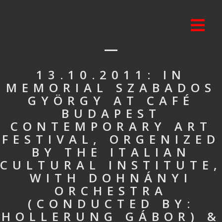
13.10.2011: IN
MEMORIAL SZABADOS
GYÖRGY AT CAFÉ
BUDAPEST
CONTEMPORARY ART
FESTIVAL, ORGENIZED
BY THE ITALIAN
CULTURAL INSTITUTE,
WITH DOHNÁNYI
ORCHESTRA
(CONDUCTED BY:
HOLLERUNG GÁBOR) &