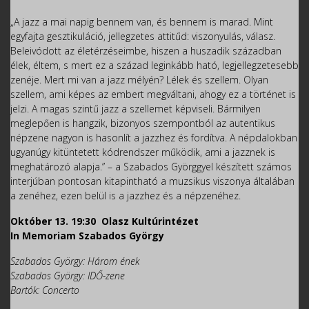
„A jazz a mai napig bennem van, és bennem is marad. Mint
egyfajta gesztikuláció, jellegzetes attitűd: viszonyulás, válasz.
Beleivódott az életérzéseimbe, hiszen a huszadik században
élek, éltem, s mert ez a század leginkább ható, legjellegzetesebb
zenéje. Mert mi van a jazz mélyén? Lélek és szellem. Olyan
szellem, ami képes az embert megváltani, ahogy ez a történet is
jelzi. A magas szintű jazz a szellemet képviseli. Bármilyen
meglepően is hangzik, bizonyos szempontból az autentikus
népzene nagyon is hasonlít a jazzhez és fordítva. A népdalokban
ugyanúgy kitüntetett kódrendszer működik, ami a jazznek is
meghatározó alapja.” – a Szabados Györggyel készített számos
interjúban pontosan kitapintható a muzsikus viszonya általában
a zenéhez, ezen belül is a jazzhez és a népzenéhez.
Október 13. 19:30 Olasz Kultúrintézet
In Memoriam Szabados György
Szabados György: Három ének
Szabados György: IDŐ-zene
Bartók: Concerto