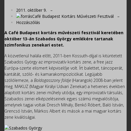
2011. október 9. –
Café Budapest Kortárs Művészeti Fesztivál
–
Hozzászólás
A Café Budapest kortárs művészeti fesztivál keretében
október 13-án Szabados György emlékére tartanak
szimfonikus zenekari estet.
A közvetlenül halála előtt, 2011-ben Kossuth-díjjal is kitüntetett
Szabados György az improvizatív kortárs zene, a free jazz
Európa-szerte elismert képviselője volt. Írt balettet, táncoperát,
kantátát, szóló- és kamarakompozíciókat. Legújabb
szólólemeze, a
Boldogasszony földje
(Harangok) 2008-ban jelent
meg. MAKUZ (Magyar Királyi Udvari Zenekar) a hetvenes években
alapított kortárs zenei műhely utódja, egy improvizatív társulás,
Szabados zenei elképzeléseinek egyes számú megvalósítója,
amelynek tagjai voltak Dresch Mihály, Benkő Róbert, Baló István,
Grencsó István, Márkos Albert és mások a mai magyar kortárs
zene kiválóságai.