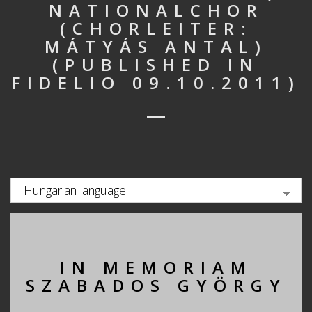
NATIONALCHOR
(CHORLEITER:
MÁTYÁS ANTAL)
(PUBLISHED IN
FIDELIO 09.10.2011)
IN MEMORIAM
SZABADOS GYÖRGY