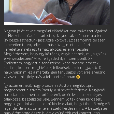
Nagyon jó ötlet volt meghívni előadókat más művészeti ágakból
is. Élvezetes előadást tartottak, kinyitották számunkra a teret.
Így beszélgethettünk Jász Attila költővel. Ez számomra teljesen
ismeretlen terep, teljesen más közeg, mint a zenészi.
Felvetettem neki egy témát: alkotás és érvényesülés.
Megkérdeztem, hogy egy költőnek, vagyis hát neki, mi „a gól” az
érvényesülésben? Mikor elégedett ilyen szempontból?
Említettem, hogy ezt a zenészeknél kábé tudom: lemezek
kiadása, koncert-meghívások, fellépések, ezek rangja, stb. De
náluk vajon mi ez a mérték? Igen tanulságos volt erre a versíró
válasza, ami… (folytatás a februári számban
Így aztán érthető, hogy olvasva az Adyton meghívottjait,
megdobbant a szívem Ráduly Misi nevét felfedezve. Nagyjából
hallottam az amerikai történetéről, de érdekelt a személyes
találkozás, beszélgetés vele. Bennem voltak olyan kérdések,
hogy pl. gondolta-e a hosszú kintléte alatt, hogy itthon ő még élő
legenda, de más, zenei természetű kérdéseim is. A beszélgetés
nagy örömömre össze is jött a csütörtök esti koncert után.