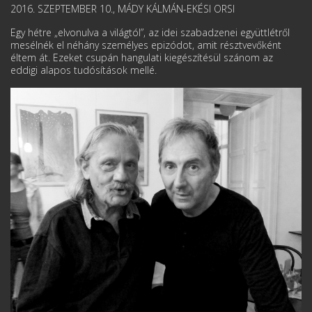
2016. SZEPTEMBER 10., MÁDY KÁLMÁN-EKÉSI ORSI
Egy hétre „elvonulva a világtól”, az idei szabadzenei együttlétről
mesélnék el néhány személyes epizódot, amit résztvevőként
éltem át. Ezeket csupán hangulati kiegészítésül szánom az
eddigi alapos tudósítások mellé.