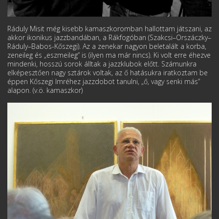
Ráduly Misit még kisebb kamaszkoromban hallottam játszani, az
akkor ikonikus jazzbandában, a Rákfogóban (Szakcsi–Orszáczky–
Ráduly–Babos-Kőszegi). Az a zenekar nagyon beletalált a korba,
zeneileg és „eszmeileg” is (ilyen ma már nincs). Ki volt erre éhezve
mindenki, hosszú sorok álltak a jazzklubok előtt. Számunkra
elképesztően nagy sztárok voltak, az ő hatásukra iratkoztam be
éppen Kőszegi Imréhez jazzdobot tanulni, „ő, vagy senki más”
alapon. (v.ö. kamaszkor)