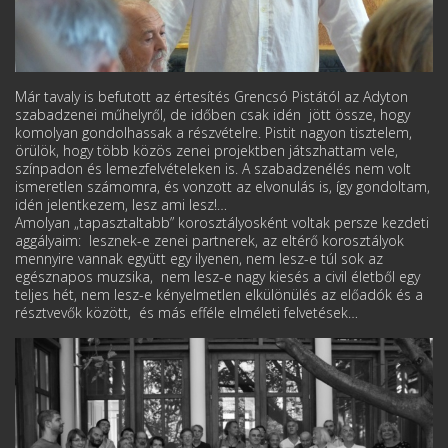
Már tavaly is befutott az értesítés Grencsó Pistától az Adyton
szabadzenei műhelyről, de időben csak idén jött össze, hogy
komolyan gondolhassak a részvételre. Pistit nagyon tisztelem,
örülök, hogy több közös zenei projektben játszhattam vele,
színpadon és lemezfelvételeken is. A szabadzenélés nem volt
ismeretlen számomra, és vonzott az elvonulás is, így gondoltam,
idén jelentkezem, lesz ami lesz!…
Amolyan „tapasztaltabb” korosztályosként voltak persze kezdeti
aggályaim: lesznek-e zenei partnerek, az eltérő korosztályok
mennyire vannak együtt egy ilyenen, nem lesz-e túl sok az
egésznapos muzsika, nem lesz-e nagy kiesés a civil életből egy
teljes hét, nem lesz-e kényelmetlen elkülönülés az előadók és a
résztvevők között, és más efféle elméleti felvetések…