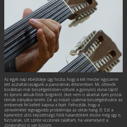
Az egyik nap ebédideje úgy hozta, hogy a két mester egyszerre
lett asztaltársaságunk a panorámás étteremben. Mi, ottlevők
korábban már beszélgetésben voltunk a gyönyörű dunai tájról
és ilyesmi aktuál-földi dolgokról, őket nem is akartuk ilyen prózai
témák irányába terelni. De az induló szakmai beszélgetésükre az
embernek fel kellett kapnia a fejét. Felhozták, hogy a
zeneelmélet legnagyobb problémája az oktáv hang. (!) Ezt a
kijelentést ütős képzettségű földi halandóként elsőre még úgy is
furcsának, sőt szinte viccesnek találtam, ha valamelyest a
zongorához is van közöm.