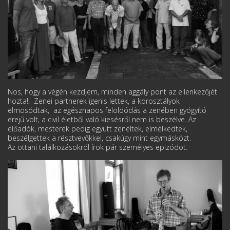
Nos, hogy a végén kezdjem, minden aggály pont az ellenkezőjét
hozta!! Zenei partnerek igenis lettek, a korosztályok
elmosódtak, az egésznapos feloldódás a zenében gyógyító
erejű volt, a civil életből való kiesésről nem is beszélve. Az
előadók, mesterek pedig együtt zenéltek, elmélkedtek,
beszélgettek a résztvevőkkel, csakúgy mint egymásközt.
Az ottani találkozásokról írok pár személyes epizódot.