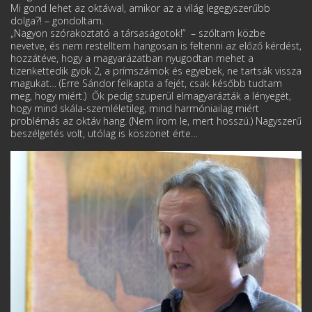
Mi gond lehet az oktávval, amikor az a világ legegyszerűbb
dolga?! – gondoltam.
„Nagyon szórakoztató a társaságotok!” – szóltam közbe
nevetve, és nem restelltem hangosan is feltenni az előző kérdést,
hozzátéve, hogy a magyarázatban nyugodtan mehet a
tizenkettedik gyök 2, a prímszámok és egyebek, ne tartsák vissza
magukat… (Erre Sándor felkapta a fejét, csak később tudtam
meg, hogy miért.) Ők pedig szuperül elmagyarázták a lényegét,
hogy mind skála-szemléletileg, mind harmóniailag miért
problémás az oktáv hang. (Nem írom le, mert hosszú.) Nagyszerű
beszélgetés volt, utólag is köszönet érte…