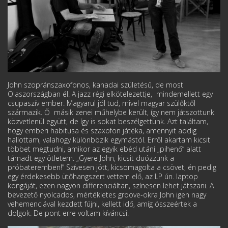
John szopránszaxofonos, kanadai születésű, de most
Olaszországban él. A jazz régi elkötelezettje, mindemellett egy
csupaszív ember. Magyarul jól tud, mivel magyar szülőktől
származik. Ő másik zenei műhelybe került, így nem játszottunk
közvetlenül együtt, de így is sokat beszélgettünk. Azt találtam,
hogy emberi habitusa és szaxofon játéka, amennyit addig
hallottam, valahogy különbözik egymástól. Erről akartam kicsit
többet megtudni, amikor az egyik ebéd utáni „pihenő” alatt
támadt egy ötletem. „Gyere John, kicsit duózzunk a
próbateremben!” Szívesen jött, kicsomagolta a csövet, én pedig
egy érdekesebb ütőhangszert vettem elő, az LP ún. laptop
kongáját, ezen nagyon differenciáltan, színesen lehet játszani. A
bevezető nyolcados, mértékletes groove-okra John igen nagy
vehemenciával kezdett fújni, kellett idő, amíg összeértek a
dolgok. De pont erre voltam kíváncsi.