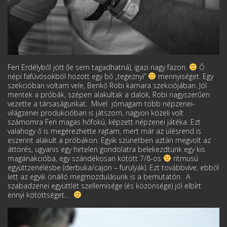
Feri Erdélyből jött (le sem tagadhatná), igazi nagy fazon.
Ő
népi fafúvósokból hozott egy bő „tegeznyi”
mennyiséget. Egy
szekcióban voltam vele, Benkő Robi kamara szekciójában. Jól
mentek a próbák, szépen alakultak a dalok, Robi nagyszerűen
vezette a társaságunkat. Mivel jómagam több népzenei-
világzenei produkcióban is játszom, nagyon közeli volt
számomra Feri magas hőfokú, képzett népzenei játéka. Ezt
valahogy ő is megérezhette rajtam, mert már az ülésrend is
eszerint alakult a próbákon. Egyik szünetben aztán megvolt az
áttörés, ugyanis egy hirtelen gondolatra belekezdtünk egy kis
magánakcióba, egy szándékosan kötött 7/8-os
ritmusú
együttzenélésbe (derbuka/cajon – furulyák). Ezt továbbvíve, ebből
lett az egyik önálló megmozdulásunk is a bemutatón. A
szabadzenei együttlét szellemisége (és közönsége) jól elbírt
ennyi kötöttséget…