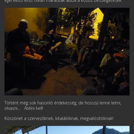
éjjel kettő előtt ritkán maradtak abba a közös beszélgetések.
Történt még sok hasonló érdekesség, de hosszú lenne leírni,
olvasni… Átélni kell!
Köszönet a szervezőknek, kitalálóknak, megvalósítóknak!