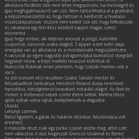
alkotásra fordított időt nem lehet megspórolni, ha minőségről és
igaz megfogalmazásról van szó. Nem tántoríthatta el a grafikától,
a képzőművészettől az, hogy hétszer is nekifutott a hivatalos
művészképzésnek. Viszont nem kellett sok idő, hogy felfedezzék
és váratlanul egy finn ítész kezéből kapjon magas szintű
elismerést.
Igazi hegyi ember, aki teljesen elvonult a pörgő, különféle
csoportok, kánonok uralta világtól. S éppen ezért kellő ideje,
energiája van az alkotásra és a mondanivaló megszületésére.
A vacsorát az egyre nagyobb páragomolyba burkolózó visegrádi
hegyeket nézve, a folyó melletti teraszon költöttük el.
Maloschik Robinak innen jelentem, hogy tzatziki mentes volt a
vacsi.
Az esti koncert első részében Szabó Sándor mester és
felszabadított tanítványa, Heindrich Roland duója teremtett
hipnotikus, kétségtelenül beavatást indukáló világot. Az őket és
minket is körbevevő képek szinte életre keltek. Mintha titkos
ajtók nyíltak volna rajtuk, beléphettünk a világukba.
Utazás.
Lehunyt szemek.
Belső figyelem, a gátak és határok eltűnése, felszívódása volt
érezhető.
A második részt csak egy picike szünet előzte meg, attól szét
nem választva. A duó kiegészült Grencsó Istvánnal és Benkő