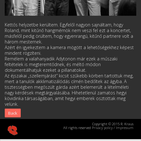
Kettős helyzetbe kerültem. Egyfelől nagyon sajnáltam, hogy
Roland, mint kitűnő hangmérnök nem veszi fel ezt a koncertet,
másfelől pedig örültem, hogy egyenrangú, kitűnő partnere volt a
három mesternek.
Azért én igyekeztem a kamera mögött a lehetőségekhez képest
mindent rögzíteni.
Remélem a valahanyadik Adytonon már ezek a műszaki
feltételek is megteremtődnek, és méltó módon
dokumentálhatjuk ezeket a pillanatokat.
Az éjszakai „szellemjárást” kicsit szűkebb körben tartottuk meg,
mert a tanulók akklimatizálódás címén bedőltek az ágyba. A
tisztességben megőszült gárda azért belemerült a lételméleti
nagy kérdések megtárgyalásába. Hihetetlenül zamatos hegyi
kövidinka társaságában, amit hegyi emberek osztottak meg
velünk.
Back
Copyright © 2015 R. Kraus
All rights reserved
Privacy policy
/
Impressum