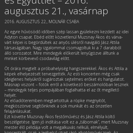
augusztus 21., vasárnap
2016. AUGUSZTUS 22., MOLNÁR CSABA
Az egyre hűvösödő időben szép lassan gyülekezni kezdett az idei
Adyton csapat. Ebéd előtt közvetlenül Muzsnay Ákos és várva-
várt képei is begördültek az anyós ülésről navigáló Jász Attila
társaságában. Nagy izgalommal csomagoltuk ki a 7 darabból
álló sorozatot. Mire mindegyik előkerült lenyűgözve álltunk a
minket körbevevő csodavilág előtt.
Öt órára megtelt a próbahelyiség hangszerekkel. Ákos és Attila a
képek elhelyezését tervezgették. Az esti koncerten még csak
ideiglenes helyükről sugároztak sejtelmes erőket és hangulatot.
Másnap viszont – fotók erről a következő beszámolóban lesznek
– mindegyik teljes pompájában foglalhatta el az őt megillető
helyét.
Az előadóteremben megtartottuk a röpke megnyitót,
megköszönve segítőinknek a sok munkát és az önzetlen
felajánlásukat.
Ezt követte Muzsnay Ákos festőművész és Jász Attila költő
beszélgetése. Igen jó indítása volt ez a „tábornak”, mert Muzsnay
mester élő példája volt a megalkuvás nélküli, elmélyült,
koncentrált, csak a legbelső útjait járó alkotóművésznek. Az