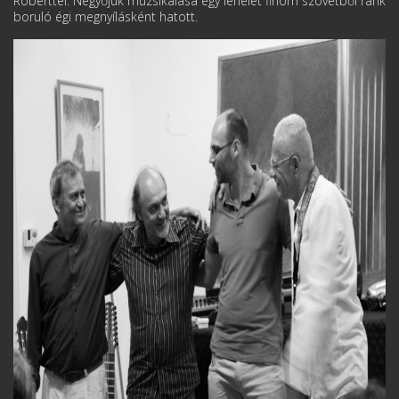
Róberttel. Négyőjük muzsikálása egy lehelet finom szövetből ránk
boruló égi megnyílásként hatott.