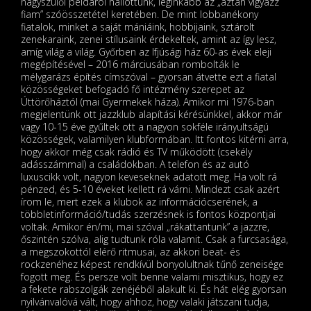
nagyszülői példáról hallottunk, leginkább az „aztán vigyázz
fiam” szóösszetétel keretében. De mint lobbanékony
fiatalok, minket a saját mániáink, hobbijaink, sztárolt
zenekaraink, zenei stílusaink érdekeltek, amint az így lesz,
amíg világ a világ. Győrben az Ifjúsági ház 60-as évek eleji
megépítésével – 2016 márciusában rombolták le
mélygarázs építés címszóval – gyorsan átvette ezt a fiatal
közösségeket befogadó fő intézmény szerepet az
Úttörőháztól (mai Gyermekek háza). Amikor mi 1976-ban
megjelentünk ott jazzklub alapítási kérésünkkel, akkor már
vagy 10-15 éve gyűltek ott a nagyon sokféle irányultságú
közösségek, valamilyen klubformában. Itt fontos kitérni arra,
hogy akkor még csak rádió és TV működött (csekély
adásszámmal) a családokban. A telefon és az autó
luxuscikk volt, nagyon keveseknek adatott meg. Ha volt rá
pénzed, és 5-10 éveket kellett rá várni. Mindezt csak azért
írom le, mert ezek a klubok az információcserének, a
többletinformáció/tudás szerzésnek is fontos központjai
voltak. Amikor én/mi, mai szóval „rákattantunk” a jazzre,
őszintén szólva, alig tudtunk róla valamit. Csak a furcsasága,
a megszokottól elérő ritmusai, az akkori beat- és
rockzenéhez képest rendkívül bonyolultnak tűnő zeneisége
fogott meg. És persze volt benne valami misztikus, hogy ez
a fekete rabszolgák zenéjéből alakult ki. És hát elég gyorsan
nyilvánvalóvá vált, hogy ahhoz, hogy valaki játszani tudja,