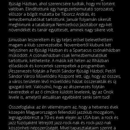
Ifjúsági Házban, ahol szerencsére tudták, hogy mi történt
valóban. Elindítottunk egy hangszerbemutató sorozatot,
először a bőgőt mutatta be Tiborcz András, és
lemezbemutatókat tartottunk. Január folyamán sikerült
meghívnunk a tatabányai Nemzetközi Jazztábor egy-két
növendékét és tanár együttesét, aminek nagy sikere volt.
Júniusban leszereltem és így teljes erővel belevethettem
magam a klub szervezésébe. Novembertől klubunk két
helyszínen az Ifjúsági Házban és a Spartacus csónakházban
működött. A csónakházban csak lemezbemutatókat
tartottunk, kéthetente. A másik két héten az Ifiházban
előadások és koncertek szerepeltek a programban.
(Átszervezés folytán a Petőfi Sándor Ifjúsági Házból, Petőfi
Sándor Városi Művelődési Központ lett, úgy, hogy az összes,
a város területén lévő művelődési házat összerakták és új
igazgató lett. Valószínű, hogy az átszervezés folytán
keveredtek el az ő címűkre küldött leveleink, így az Önök
levele is, amelyről aktuálisan egyébként senki sem tud!
Összefoglalva: az én véleményem az, hogy a hetvenes évek
közepén Magyarországon fellendülő jazzklub mozgalom,
legnagyobbrészt a 70-es évek elején az USA-ban, a rock és
jazz fúziójaként létrejött jazz-rock-nak és rock-jazz-nak
köszönheti népszerűségét. Mivel tapasztalataim szerint a