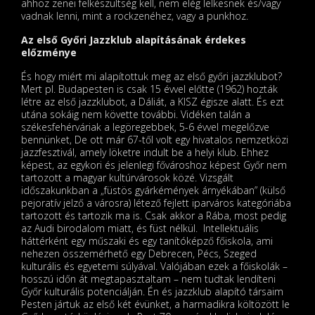
ahhoz zenei felkészültség kell, nem elég lelkesnek és/vagy
vadnak lenni, mint a rockzenéhez, vagy a punkhoz.
Az első Győri Jazzklub alapításának érdekes
előzménye
És hogy miért mi alapítottuk meg az első győri jazzklubot?
Mert pl. Budapesten is csak 15 évvel előtte (1962) hozták
létre az első jazzklubot, a Dáliát, a KISZ égisze alatt. És ezt
utána sokáig nem követte további. Vidéken talán a
székesfehérváriak a legöregebbek, 5-6 évvel megelőzve
bennünket, De ott már 67-től volt egy hivatalos nemzetközi
jazzfesztivál, amely löketre indult be a helyi klub. Ehhez
képest, az egykori és jelenlegi fővároshoz képest Győr nem
tartozott a magyar kultúrvárosok közé. Vizsgált
időszakunkban a „füstös gyárkémények árnyékában” (külső
pejoratív jelző a városra) létező fejlett iparváros kategóriába
tartozott és tartozik ma is. Csak akkor a Rába, most pedig
az Audi birodalom miatt, és füst nélkül. Intellektuális
háttérként egy műszaki és egy tanítóképző főiskola, ami
nehezen összemérhető egy Debrecen, Pécs, Szeged
kulturális és egyetemi súlyával. Valójában ezek a főiskolák –
hosszú időn át megtapasztaltam – nem tudtak lendíteni
Győr kulturális potenciálján. Én és jazzklub alapító társaim
Pesten jártuk az első két évünket, a harmadikra költözött le