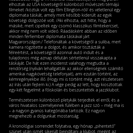
elhoztak az USA követségről különböző művészeti témájú
filmeket /köztük volt egy film Ellington-ról/ és véletlenül egy
diplomata táskát, amely mint később kiderült az egyik
követségi dolgozóé volt. /Aki elhozta, azt hitte, hogy a
másiké, mert cipeltek egy csomó klasszikus filmtekercset,
akkor még nem volt videó. Ráadásként abban az időben
minden férfiember diplomata táskával járt
Magyarországon./ Telefonáltak a követségről a suliba, mert
kamera rögzítette a dolgot, és amikor tisztázták a
félreértést, a követségről azonnal autó indult és a
tulajdonos még aznap délután sértetlenül visszakapta a
táskáját. De hát ezen incidenst valahogy megtudta a
rendőrség (nyilván lehallgatták az akkor ellenségnek számító
amerikai nagykövetség telefonjait), ami ezután történt, az
kémregényekbe illő. (Hogy mi is történt még, azt részletesen
az írás után fejtem ki.) A vége pedig az lett, hogy kiosztottak
egy-két fegyelmit a főiskolán és beszüntették a jazzklubot.
Természetesen különböző pletykák terjedtek el erről, és a
város hivatalos személyeinek fülében a jazz szó – még ma is
– a nagyon gyanús kategóriába tartozik. Ez nagyon
megnehezíti a dolgunkat mostanság.
A kronológiai sorrendet folytatva, egy hónap „pihentető”
szünet után ismét sikerült beindítani a klubot, megint az