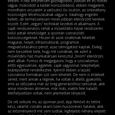
elfedni. A nép érezhetően gazdagodott, jobban élt és nőttek
vágyai, működött a kádári konszolidáció, ebben megjelent,
mondhatni visszatért a valószínű ősi ösztön, az öntevékeny
közösségek létrehozásának vágya is. Valahogy engedni
kellett, de természetesen minél jobban ellenőrzött keretek
között. Ezért „vegyes” technikát kezdtek el alkalmazni. A
saját rendszerükön, tehát a művelődési házat rendszerén
belül adtak lehetőséget a spontán szerveződő
kisközösségeknek. Hiszen itt azok önállónak hihették
magukat, helyet, infrastruktúrát, programok
megvalósításához pénzt, azaz támogatást kaptak. Elvileg
nem beszéltek bele, hogy mit csinálnak, de azért a
művelődési ház munkatársain keresztül „finom” ellenőrzés
alatt álltak. Fontos itt megjegyezni, hogy a szocializmus
előtti egyesülések, egyletek, saját vagyonnal, telephellyel,
klubépülettel rendelkeztek. Ilyenről ebben a lazuló
szocialista formában szó sem lehetett. De nem is érdekelt
senkit, mert annak a réginek, ha voltak is átélői, gyakorlói,
erre az időszakra már az öreg generációhoz tartoztak, akik
annyi mindenen átmenve, már más, inaktív fele haladó
élethelyzetben voltak, nem jelentettek tényezőt.
De ott voltunk mi, az újonnan jövő, épp felnövő és tettre
kész, valamit csinálni akaró tizen-huszonéves fiatalok, akik
az előzményekről mit sem tudtak, legfeljebb néhány elejtett