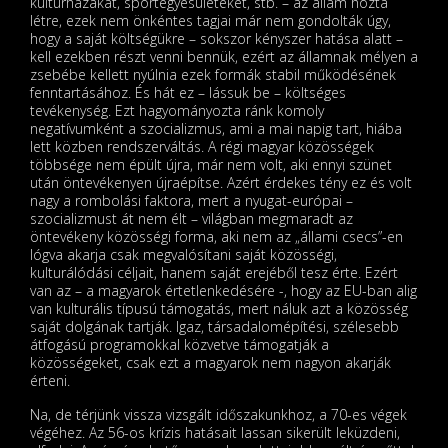
kultúrházakat, sportegyesületeket, stb. – az állam hozta
létre, ezek nem önkéntes tagjai már nem gondolták úgy,
hogy a saját költségükre – sokszor kényszer hatása alatt –
kell ezekben részt venni bennük, ezért az államnak mélyen a
zsebébe kellett nyúlnia ezek formák stabil működésének
fenntartásához. És hát ez – lássuk be – költséges
tevékenység. Ezt hagyományozta ránk komoly
negatívumként a szocializmus, ami a mai napig tart, hiába
lett közben rendszerváltás. A régi magyar közösségek
többsége nem épült újra, már nem volt, aki ennyi szünet
után öntevékenyen újraépítse. Azért érdekes tény ez és volt
nagy a rombolási faktora, mert a nyugat-európai –
szocializmust át nem élt – világban megmaradt az
öntevékeny közösségi forma, aki nem az „állami csecs”-en
lógva akarja csak megvalósítani saját közösségi,
kulturálódási céljait, hanem saját erejéből tesz érte. Ezért
van az – a magyarok értetlenkedésére -, hogy az EU-ban alig
van kulturális típusú támogatás, mert náluk azt a közösség
saját dolgának tartják. Igaz, társadalomépítési, szélesebb
átfogású programokkal közvetve támogatják a
közösségeket, csak ezt a magyarok nem nagyon akarják
érteni.
Na, de térjünk vissza vizsgált időszakunkhoz, a 70-es végek
végéhez. Az 56-os krízis hatásait lassan sikerült leküzdeni,