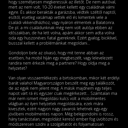
hogy személyesen megkeressük az illetőt. De nem autóval,
mert az nem volt, 10-20 éveket kellett egy családnak várni
egyre. És akkor berakták a garázsba, védték széltől naptól,
esőtől, esetleg vasárnap vették elő és kimentek vele a
családi vikkendházhoz, vagy nyáron elmentek a Balatonra.
De pl. a mi családunknak még nem volt autója ebben az
időszakban, de ha lett volna, apám akkor sem adta volna
oda egy huszonéves fiatal gyereknek. Ezért gyalog, biciklivel,
busszal kellett a problémáinkat megoldani…
Gondoljon bele az olvasó, hogy mit tenne abban az
esetben, ha mobil híján egy megbeszélt, vagy lelevelezett
randira nem érkezik meg a partnere? Hogy oldja meg a
helyzetet?
Van olyan visszaemlékezés a birtokomban, mikor két erdélyi
barát valahol Magyarországon beszélt meg egy találkozót,
de az egyik nem jelent meg. A másik majdnem egy teljes
napot várt rá és egyszer csak megérkezett… Számtalan ma
már nem ismert megoldási kulcs volt a mobilmentes
világban az ilyen helyzetek megoldására, ezek mára
kivesztek, ezért nagyon nagy zavarok lehetnek egy-egy
jövőbeni mobilmentes napon. Még belegondolni is rossz,
hány tanácstalan, megoldást kereső ember fog üvöltözni és
módszeresen szidni a szolgáltatót és folyamatosan