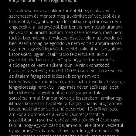
ennyi idő után – nem fogunk kapni.
Visszakanyarodva az akkor történtekhez, csak az volt a
szerencsém és mentett meg a „kémkedés” vádjától, és a
futkosótól, hogy abban az időszakban épp tartósan nem
engedtek ki a laktanyából. Bár bent is nyomoztak utánam,
de valószínű amiatt úsztam meg szerencsésen, mert nem
tudták bizonyítani a tényleges részvételelem az „incidens”-
ben. Azért utólag belegondolva nem volt ez annyira vicces
ügy, mert egy első lépcsős felderítő alakulatnál szolgáltam
katonaként, ugyan „csak” rádió felderítőként, akit a
gyakorlati életben az „ellen” ugyanúgy be tud mérni és
elsődleges célként elsőként kilőni. A ránk vonatkozó
hivatalos veszteségi ráta 90-100 %-osnak volt tervezve. És
az általam fejtegetett időszak bizony nem volt
békeidőszaknak mondható, amint azt a következő évben, a
lengyelországi rendkívüli, vagy más néven szükségállapot
kihirdetésekor a gyakorlatban megismerhettük
sorstársaimmal. Már pár hónapja leszereltem, amikor egy
ifiházas koncertről hazafelé tartva (az ifiházas programból
beazonosíthatóan valószínű december 10-éről van szó,
amikor a Gombos és a Binder Quintet játszott a
jazzklubban), a győri városháza előtti átkelőnél ácsorogva
feltűnt, hogy egykori zászlóaljam vonul el előttem veszettül
nyugat irányába, katonai konvojban. Integettem nekik, ők