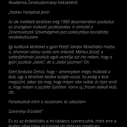
Akadémia Zenetudományi Intézetétől:
„Kedves Hartyándi Jenő!
Az ide mellékelt kérdőívet még 1980 decemberében postáztuk
az országban működő jazzklubokba. A címlistát a
Zeneművészek Szövetségének jazz-szakosztálya bocsátotta
rendelkezésünkre.
Így küldtünk kérdőívet a győri Petőfi Sándor Művelődési Házba
is, ahonnan válasz azóta sem érkezett. Márkus József, a
székesfehérvári jazzklub egyik vezetője azt írta nekem, hogy a
győri jazzklub „labilis”, de a „stabil jazzman” Ön.
Ezért fordulok Önhöz, hogy – amennyiben mégis működik a
klub, úgy a kérdőívet kitöltve küldjék vissza, ha pedig a klub
megszűnt, akkor írja meg, hogy milyen okai voltak, és írjon arról
is, hogy milyen a jazzélet Győrben. Van-e új, frissen alakult klub,
stb.
Fáradozását előre is köszönöm, és üdvözlöm
Szeverényi Erzsébet”
És ez az érdeklődés a mi távlatos szerencsénk, mert erre a
levélre válaszolva viszonylag részletesen megírtam