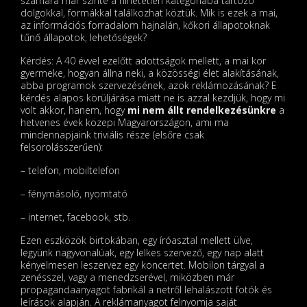
számára már szinte a hihetetlen kategóriába tartozó
dolgokkal, formákkal találkozhat köztük. Mik is ezek a mai,
az információs forradalom hajnalán, kőkori állapotoknak
tűnő állapotok, lehetőségek?
Kérdés: A 40 évvel ezelőtt adottságok mellett, a mai kor
gyermeke, hogyan állna neki, a közösségi élet alakításának,
abba programok szervezésének, azok reklámozásának? E
kérdés alapos körüljárása miatt ne is azzal kezdjük, hogy mi
volt akkor, hanem, hogy
mi nem állt rendelkezésünkre
a
hetvenes évek közepi Magyarországon, ami ma
mindennapjaink triviális része (elsőre csak
felsorolásszerűen):
– telefon, mobiltelefon
– fénymásoló, nyomtató
– internet, facebook, stb.
Ezen eszközök birtokában, egy íróasztal mellett ülve,
legyünk nagyvonalúak, egy lelkes szervező, egy nap alatt
kényelmesen leszervez egy koncertet. Mobilon tárgyal a
zenésszel, vagy a menedzserével, miközben már
propagandaanyagot fabrikál a netről lehalászott fotók és
leírások alapján. A reklámanyagot felnyomja saját