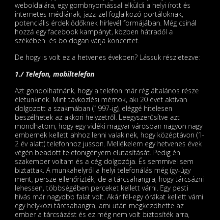
weboldalára, egy gombnyomással elküldi a helyi írott és
internetes médiának, jazz-zel foglalkozó portáloknak,
potenciális érdeklődőknek hírlevél formájában. Még csinál
hozzá egy facebook kampányt, közben hátradől a
székében és boldogan várja koncertet.
De hogy is volt ez a hetvenes években? Lássuk részletezve:
1./ Telefon, mobiltelefon
Azt gondolhatnánk, hogy a telefon már rég általános része
életünknek. Mint távközlési mérnök, aki 20 évet aktívan
dolgozott a szakmában (1997-ig), eléggé hitelesen
beszélhetek az akkori helyzetről. Leegyszerűsítve azt
mondhatom, hogy egy vidéki magyar városban nagyon nagy
embernek kellett ahhoz lenni valakinek, hogy középtávon (1-
2 év alatt) telefonhoz jusson. Mellékelem egy hetvenes évek
végén beadott telefonigényem elutasítását. Pedig én
szakember voltam és a cég dolgozója. És semmivel sem
biztattak. A munkahelyről a helyi telefonálás még így-úgy
ment, persze ellenőrizték, de a tárcsahangra, hogy tárcsázni
lehessen, többségében perceket kellett várni. Egy pesti
hívás már nagyobb falat volt. Akár fél-egy órákat kellett várni
egy helyközi tárcsahangra, ami után megkezdhette az
ember a tárcsázást és ez még nem volt biztosíték arra,