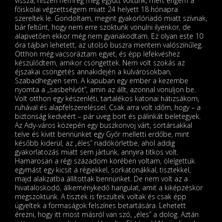
vissza, hiszen nemrég még együtt voltunk, mert engem a
főiskolai végzettségem miatt 24 helyett 18 hónapra
szereltek le. Gondoltam, megint gyakorlóriadó miatt szívnak,
bár feltűnt, hogy nem erre szoktunk vonulni ilyenkor, de
alapvetően ekkor még nem gyanakodtam. Ez olyan este 10
óra tájban lehetett, az utolsó buszra mentem valószínűleg.
Otthon még vacsoráztam egyet, és épp lefekvéshez
készülődtem, amikor csöngettek. Nem volt szokás az
éjszakai csöngetés annakidején a külvárosokban,
Szabadhegyen sem. A kapuban egy ember a kezembe
nyomta a „sasbehívót”, amin az állt, azonnal vonuljon be.
Volt otthon egy készenléti, tartalékos katonai hátizsákom,
ruhával és alapfelszereléssel. Csak arra volt időm, hogy – a
biztonság kedvéért – pár üveg bort és pálinkát beletegyek.
Az Ady-város közepén egy buszkonvoj várt, sortársakkal
telve és kivitt bennünket egy Győr melletti erdőbe, mint
később kiderül, az „éles” riadókörletbe, ahol addig
gyakorlatozás miatt sem jártunk, annyira titkos volt.
Hamarosan a régi századom körében voltam, ölelgettük
egymást egy kicsit a régiekkel, sorkatonákkal, tisztekkel,
majd alakzatba állítottak bennünket. De nem volt az a
hivataloskodó, álkeménykedő hangulat, amit a kiképzéskor
megszoktunk. A tisztek is feszültek voltak és csak épp
ügyeltek a formaságok felszínes betartására. Lehetett
érezni, hogy itt most másról van szó, „éles” a dolog. Aztán