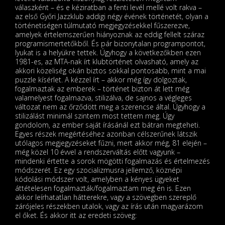
válaszként – és e kéziratban a fenti levél mellé volt rakva –
az első Győri Jazzklub addigi négy évének történetét, olyan a
történetiségen túlmutató megjegyzésekkel fűszerezve,
amelyek értelemszerűen hiányoznak az eddig fellelt száraz
programismertetőkből. És pár bizonytalan programpontot,
lyukat is a helyükre tettek. Úgyhogy a következőkben ezen
1981-es, az MTA-nak írt klubtörténet olvasható, amely az
akkori közeliség okán biztos sokkal pontosabb, mint a mai
puzzle kísérlet. A kézzel írt – akkor még így dolgoztak,
fogalmaztak az emberek – történet bizton át lett még
valamelyest fogalmazva, stilizálva, de sajnos a végleges
változat nem az őrződött meg a szerencse által. Úgyhogy a
stilizálást minimál szintem most tettem meg. Úgy
gondolom, az ember saját írásánál ezt bátran megteheti.
Egyes részek megértéséhez azonban célszerűnek látszik
utólagos megjegyzéseket fűzni, mert akkor még, 81 elején –
még közel 10 évvel a rendszerváltás előtt vagyunk –
mindenki értette a sorok mögötti fogalmazás és értelmezés
módszerét. Ez egy szocializmusra jellemző, köznépi
kódolási módszer volt, amelyben a kényes ügyeket
áttételesen fogalmazták/fogalmaztam meg én is. Ezen
akkor leírhatatlan hátterekre, vagy a szövegben szereplő
zárójeles részekben utalok, vagy az írás után magyarázom
el őket. És akkor itt az eredeti szöveg: