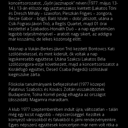
koncertsorozatot, „Győri Jazznapok” néven (1977. május 13-
14.). 13-án először egy jazztanszakos kvintett (Lakatos Tóni
és Dresch Mihály – szaxofon, Pleszkán Frigyes – zongora,
Becze Gábor – bőgő, Baló István – dob/ játszott, utána a
Csík-Fograsi-Jávori Trió, a Regős Quartet, majd 01 órai
kezdettel a Szabados-Horváth Duó – a nap egyértelműen
legjobb teljesítményével – aratott nagy sikert, az addigra
már kisszámú, de lelkes közönség előtt.
Másnap a Vukán-Berkes-Jávori Trió kezdett Bontovics Kati
szólóénekessel, és mint kiderült, ők voltak a nap
legsikeresebb együttese. Utána Szakcsi Lakatos Béla
szólózongora-estje következett, majd a koncertsorozatot a
Kisrákfogó együttes, Deseő Csaba (hegedű) szólistával
kiegészülve zárta.
Főiskolai tanulmányaink befejezésével (1977 közepe)
Palatinus Szabolcs és Kovács Zoltán visszaköltöztek
Budapestre, Tolna Kornél pedig elhagyta az országot
(disszidált). Magamra maradtam.
A klub 1977 szeptemberében indult újra, változatlan – talán
még egy kicsit nagyobb – népszerűséggel. Kezdtek a
környező városokból és falvakból is járni rendezvényeinkre.
Egyes népszerű együttesek koncertjein már nem volt ritka a