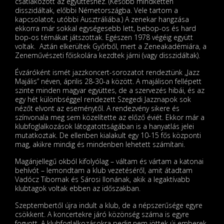
csatlakozott az együtteshez. (Később mindketten
disszidáltak, előbbi Németországba. Vele tartom a
kapcsolatot, utóbbi Ausztráliába.) A zenekar hangzása
ekkorra már sokkal egységesebb lett, bebop-os és hard
bop-os témákat játszottak. Egészen 1978 végéig együtt
voltak. Aztán elkerültek Győrből, mert a Zeneakadémiára, a
Zeneművészeti főiskolára kezdtek járni (vagy disszidáltak).
Évzáróként ismét jazzkoncert-sorozatot rendeztünk „Jazz
Majális” néven, április 28-30-a között. A majálison fellépett
szinte minden magyar együttes, de a szervezés hibái, és az
egy hét különbséggel rendezett Szegedi Jazznapok sok
nézőt elvont az eseménytől. A rendezvény sikere és
színvonala meg sem közelítette az előző éviét. Ekkor már a
klubfoglalkozások látogatottságában is a hanyatlás jelei
mutatkoztak. De ellenben kialakult egy 10-15 fős központi
mag, akikre mindig és mindenben lehetett számítani.
Magánjellegű okból kifolyólag – váltam és vártam a katonai
behívót – lemondtam a klub vezetéséről, amit átadtam
Vadócz Tibornak és Sárosi Ilonának, akik a legaktívabb
klubtagok voltak ebben az időszakban.
Szeptembertől újra indult a klub, de a népszerűsége egyre
csökkent. A koncertekre járó közönség száma is egyre
fogyott. A klubfoglalkozásokra pedig nem jöttek új emberek,