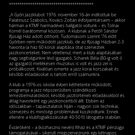
****************************************
„A Győri Jazzklubot 1976. november 16-án indítottuk be
Palatinusz Szabolcs, Kovács Zoltán évfolyamtársaim – akkor
hárman a KTMF harmadéves hallgatói voltunk – és Tolnai
Kornél barátommal közösen. A klubnak a Petőfi Sándor
Ifjúsági Ház adott otthont. Tudomásom szerint ’76 előtt
Győrben nem működött jazzklub, de az Ifjúsági Házban 2-3
havonta (a ház 60 körüli alapítása óta) szerveztek
jazzkoncerteket. Nem véletlenül, mert a klub alapításában
nagy segítségünkre lévő igazgató, Scharek Béla (80-ig volt ő
az igazgató) mellékesen muzsikus is volt és jazz-zel is
próbálkozott. Kiválóan ismerte a jazz korai korszakait és
később előadásokat is tartott erről számunkra.
A klub a 1976-os iskolai évben kéthetente működött,
programja a jazz népszerűsíteni szándékozó
lemezbemutatókból, később jazztörténeti előadásokból és
átlag havonként egy jazzkoncertből állt. Ebben az
időszakban – tapasztalatok híján – nagyon sok technikai,
szervezési és minőségi problémával küszködtünk. Ennek
ellenére a klubfoglalkozásokat 40-50 fő látogatta stabilan.
Évzáróként – a (közhasznú nevén) Ifiház és a KTMF pénzügyi
támogatásával – sikerült megszerveznünk egy kétnapos