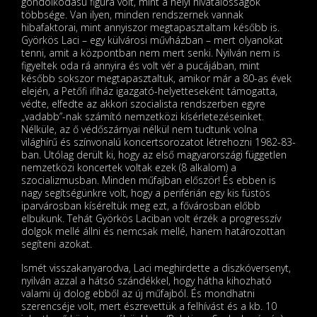
gondolkodású figura volt, mint a helyi hivatalosságok
többsége. Van ilyen, minden rendszernek vannak
hibafaktorai, mint annyiszor megtapasztaltam később is.
Györkös Laci – egy külvárosi művházban – mert olyanokat
tenni, amit a központban nem mert senki. Nyilván nem is
figyeltek oda rá annyira és volt vér a pucájában, mint
később sokszor megtapasztaltuk, amikor már a 80-as évek
elején, a Petőfi ifiház igazgató-helyetteseként támogatta,
védte, elfedte az akkori szocialista rendszerben egyre
„vadabb”-nak számító nemzetközi kísérletezéseinket.
Nélküle, az ő védőszárnyai nélkül nem tudtunk volna
világhírű és színvonalú koncertsorozatot létrehozni 1982-83-
ban. Utólag derült ki, hogy az első magyarországi független
nemzetközi koncertek voltak ezek (8 alkalom) a
szocializmusban. Minden műfajban először! És ebben is
nagy segítségünkre volt, hogy a periférián egy kis füstös
iparvárosban kíséreltük meg ezt, a fővárosban előbb
elbukunk. Tehát Györkös Laciban volt érzék a progresszív
dolgok mellé állni és nemcsak mellé, hanem határozottan
segíteni azokat.
Ismét visszakanyarodva, Laci meghirdette a diszkóversenyt,
nyilván azzal a hátsó szándékkel, hogy hátha kihozható
valami új dolog ebből az új műfajból. És mondhatni
szerencséje volt, mert észrevettük a felhívást és a kb. 10