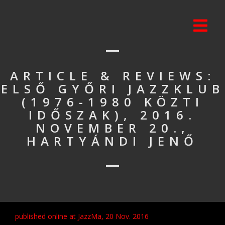
ARTICLE & REVIEWS:
ELSŐ GYŐRI JAZZKLUB
(1976-1980 KÖZTI
IDŐSZAK), 2016.
NOVEMBER 20.,
HARTYÁNDI JENŐ
published online at JazzMa, 20 Nov. 2016