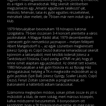
és a régiek is elmaradoztak. Még sikerült októberben
megszervezni egy „Amatőr együttesek találkozó”-ját,
miskolci, fehérvári, tatai és győri együttes részvételével,
mérsékelt siker mellett, de 79-ben már nem indult újra a
klub.
1979 februárjában bevonultam 18 hónapos katonai
szolgálatra. 79-ben összesen 3-4 koncert jelentette a város
jazzkínálatát. A Magyar Rádió által, 1979 decemberében
szervezett győri nemzetközi jazznapon – melyen fellépett
Albert Mangelsdorff is -, az egyik szünetben megkeresett
Jokesz György és Csípő Dezső (katonai kimaradással sikerült
kijönnöm a laktanyából, mint később kiderült Jokesz a
Tanítóképző Főiskola, Csipő pedig a KTMF-re jár), hogy jó
lenne ismét alapítani egy jazzklubot. Az ötletet tett követte,
1980 februárjában a két győri főiskola és az Ifjúsági Ház
támogatásával, helyileg a TK-n megkezdte működését az új
győri jazzklub (Spit Ball). Jokesz György, Szaller László, Csípő
Dezső, Fenyő Zoltán szervezték a programokat, én
(katonaként a háttérből) adtam tanácsokat.
Számomra meglepően módon, sokan jöttek össze és jól is
működött a klub, de nem sokáig, mert március közepén,
kafkai módszerrel beszüntették. A bonyodalom ott
kezdődött, hogy a TK főiskola klubvezetője, és még páran