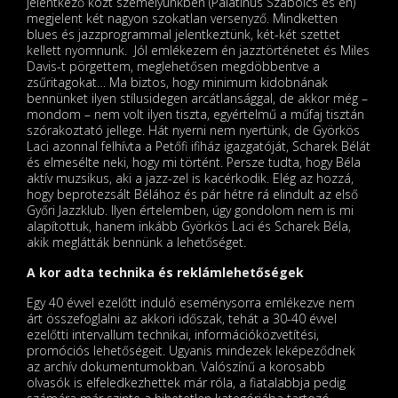
jelentkező közt személyünkben (Palatinus Szabolcs és én)
megjelent két nagyon szokatlan versenyző. Mindketten
blues és jazzprogrammal jelentkeztünk, két-két szettet
kellett nyomnunk. Jól emlékezem én jazztörténetet és Miles
Davis-t pörgettem, meglehetősen megdöbbentve a
zsűritagokat… Ma biztos, hogy minimum kidobnának
bennünket ilyen stílusidegen arcátlansággal, de akkor még –
mondom – nem volt ilyen tiszta, egyértelmű a műfaj tisztán
szórakoztató jellege. Hát nyerni nem nyertünk, de Györkös
Laci azonnal felhívta a Petőfi ifiház igazgatóját, Scharek Bélát
és elmesélte neki, hogy mi történt. Persze tudta, hogy Béla
aktív muzsikus, aki a jazz-zel is kacérkodik. Elég az hozzá,
hogy beprotezsált Bélához és pár hétre rá elindult az első
Győri Jazzklub. Ilyen értelemben, úgy gondolom nem is mi
alapítottuk, hanem inkább Györkös Laci és Scharek Béla,
akik meglátták bennünk a lehetőséget.
A kor adta technika és reklámlehetőségek
Egy 40 évvel ezelőtt induló eseménysorra emlékezve nem
árt összefoglalni az akkori időszak, tehát a 30-40 évvel
ezelőtti intervallum technikai, információközvetítési,
promóciós lehetőségeit. Ugyanis mindezek leképeződnek
az archív dokumentumokban. Valószínű a korosabb
olvasók is elfeledkezhettek már róla, a fiatalabbja pedig