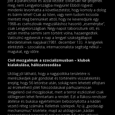
jött a parancsnok és azzal kezdte: Elvtársak! Ne ijedjenek
meg, nem Lengyelországba megyünk! Ebből rögvest
mindenki levonhatta a következtetést, hogy komoly a dolog
és bármi lehet! Csak az Isten, vagy nem tudom kicsoda
mentett meg bennünket attól, hogy ne keveredjünk egy
1968-as csehszlovák megszálláshoz hasonló „eseménybe”,
csak Lengyelországban. Négy napot táboroztunk ott, és
aztán mintha semmi sem történt volna, hazaengedtek.
Valószínű egybeesik e nap a lengyel szükségállapot
kihirdetésének napjával (1981. december 13.). A lengyelek
elintézték – szocialista, internacionalista segítség nélkül –
magukat, egy időre.
Civil mozgalmak a szocializmusban – klubok
kialakulása, hálózatosodása
Utólag jól látható, hogy a nagypolitika területére is
merészkedjek pár gondolat és történelmi visszatekintés
erejéig, hogy 56 letörése után, sokáig nem lehetett elfojtani
az érzékelhető jólét fokozódásával párhuzamosan
megjelenő civil mozgásokat, mert a terror eszközével csak
időlegesen lehet fenntartani a rendet. Ezt a Rákosi-rendszer
átélése és bukása egyértelműen bebizonyította a kádári
vezető réteg számára. Kellettek szelepek. Az új „gazdasági
mechanizmus” kísérlete, majd az utólagosan „kádári