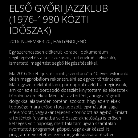
ELSŐ GYŐRI JAZZKLUB
(1976-1980 KÖZTI
IDŐSZAK)
2016. NOVEMBER 20., HARTYÁNDI JENŐ
Egy szerencsésen előkerült korabeli dokumentum
segítségével és a kor szokásait, történelmét felvázoló,
ismertető, megértést segítő kiegészítésekkel.
Ma 2016 őszét írjuk, és mint „szemtanú” a 40 éves évforduló
okán megpróbálom rekonstruálni az egykor történteket.
Már egyszer nekifutottam, pár nappal ezelőtt a megírásnak,
amikor az első porosodó dossziét kinyitottam és elkezdtek
tódulni az emlékek. Mert hát az történt, ahogy a régmúlt
dolgokkal alapvetően történni szokott, hogy az emlékek
többsége mára erősen foszladozott, egymásutánisága
elfelejtődött, vagy akár teljesen kitörlődött az agyból. Emiatt
a történtek folyamatba való összerakhatósága is erősen
kétséges volt napokig, mert találtam ugyan számtalan
nyomtatott programot, géppel, vagy akár kézzel írt
programtervezetet és ezek megvalósulására részben