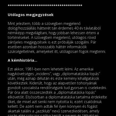
************************************
Utólagos megjegyzések
Mint jeleztem, több a szövegben megjelenő
dolog/hozzáállás hátterét tán érdemes 40 év távlatából
némiképp megvilágítani, hogy jobban lehessen érteni a
történéseket. A szövegben megjelenő, utólagos rövid
zárójeles megjegyzések is ezt próbálják szolgálni. Pár
esetben azonban hosszabb háttér információk
szükségeltetnek, amelyeket itt, utólagosan fogok megtenni.
A kémhistória…
Ezt akkor, 1981-ben nem lehetett leírni. Az amerikai
nagykövetséges „incidens”, vagy „diplomatatáska lopás”
után, még aznap délután és este kemény kihallgatások
következtek. Kiderült, hogy az alapvetően tohonyának
gondolt szocialista rendőrségünk tud gyorsan is cselekedni.
Pár óra alatt összeszedték a „diplomatatáska lopás”
elkövetőit. Elsősorban a diplomatatáska tartalma érdekelte
őket, de mivel azt senki nem nyitotta ki, ezért csalódniuk
kellett. De azért nem adták fel ilyen könnyen és fogást
akartak találni a „jazzklub” nevű szervezkedésen, amely
során elég sokszor szóba került a nevem és láthatóan