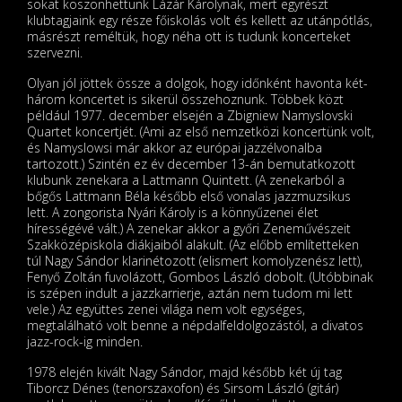
sokat köszönhettünk Lázár Károlynak, mert egyrészt
klubtagjaink egy része főiskolás volt és kellett az utánpótlás,
másrészt reméltük, hogy néha ott is tudunk koncerteket
szervezni.
Olyan jól jöttek össze a dolgok, hogy időnként havonta két-
három koncertet is sikerül összehoznunk. Többek közt
például 1977. december elsején a Zbigniew Namyslovski
Quartet koncertjét. (Ami az első nemzetközi koncertünk volt,
és Namyslowsi már akkor az európai jazzélvonalba
tartozott.) Szintén ez év december 13-án bemutatkozott
klubunk zenekara a Lattmann Quintett. (A zenekarból a
bőgős Lattmann Béla később első vonalas jazzmuzsikus
lett. A zongorista Nyári Károly is a könnyűzenei élet
hírességévé vált.) A zenekar akkor a győri Zeneművészeit
Szakközépiskola diákjaiból alakult. (Az előbb említetteken
túl Nagy Sándor klarinétozott (elismert komolyzenész lett),
Fenyő Zoltán fuvolázott, Gombos László dobolt. (Utóbbinak
is szépen indult a jazzkarrierje, aztán nem tudom mi lett
vele.) Az együttes zenei világa nem volt egységes,
megtalálható volt benne a népdalfeldolgozástól, a divatos
jazz-rock-ig minden.
1978 elején kivált Nagy Sándor, majd később két új tag
Tiborcz Dénes (tenorszaxofon) és Sirsom László (gitár)