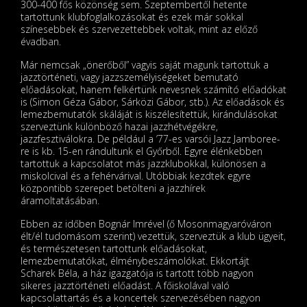
300-400 fős közönség sem. Szeptembertől hetente
tartottunk klubfoglalkozásokat és ezek már sokkal
színesebbek és szervezettebbek voltak, mint az előző
évadban.
Már nemcsak „önerőből” vagyis saját magunk tartottuk a
jazztörténeti, vagy jazzszemélyiségeket bemutató
előadásokat, hanem felkértünk nevesnek számító előadókat
is (Simon Géza Gábor, Sárközi Gábor, stb.). Az előadások és
lemezbemutatók skáláját is kiszélesítettük, kirándulásokat
szerveztünk különböző hazai jazzhétvégékre,
jazzfesztiválokra. De például a ’77-es varsói Jazz Jamboree-
re is kb. 15-en rándultunk el Győrből. Egyre élénkebben
tartottuk a kapcsolatot más jazzklubokkal, különösen a
miskolcival és a fehérvárival. Utóbbiak kezdtek egyre
központibb szerepet betölteni a jazzhírek
áramoltatásában.
Ebben az időben Bognár Imrével (ő Mosonmagyaróváron
élt/él tudomásom szerint) vezettük, szerveztük a klub ügyeit,
és természetesen tartottunk előadásokat,
lemezbemutatókat, élménybeszámolókat. Ekkortájt
Scharek Béla, a ház igazgatója is tartott több nagyon
sikeres jazztörténeti előadást. A főiskolával való
kapcsolattartás és a koncertek szervezésében nagyon