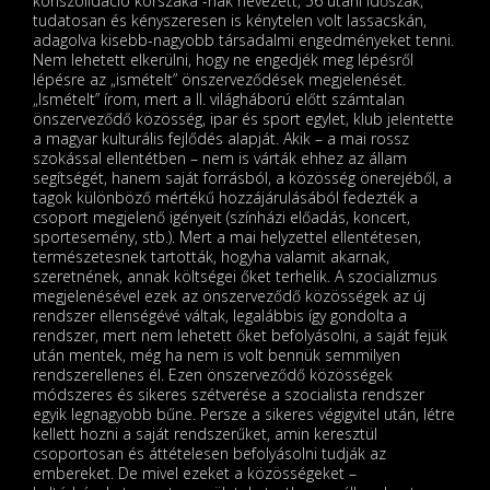
konszolidáció korszaká”-nak nevezett, 56 utáni időszak,
tudatosan és kényszeresen is kénytelen volt lassacskán,
adagolva kisebb-nagyobb társadalmi engedményeket tenni.
Nem lehetett elkerülni, hogy ne engedjék meg lépésről
lépésre az „ismételt” önszerveződések megjelenését.
„Ismételt” írom, mert a II. világháború előtt számtalan
önszerveződő közösség, ipar és sport egylet, klub jelentette
a magyar kulturális fejlődés alapját. Akik – a mai rossz
szokással ellentétben – nem is várták ehhez az állam
segítségét, hanem saját forrásból, a közösség önerejéből, a
tagok különböző mértékű hozzájárulásából fedezték a
csoport megjelenő igényeit (színházi előadás, koncert,
sportesemény, stb.). Mert a mai helyzettel ellentétesen,
természetesnek tartották, hogyha valamit akarnak,
szeretnének, annak költségei őket terhelik. A szocializmus
megjelenésével ezek az önszerveződő közösségek az új
rendszer ellenségévé váltak, legalábbis így gondolta a
rendszer, mert nem lehetett őket befolyásolni, a saját fejük
után mentek, még ha nem is volt bennük semmilyen
rendszerellenes él. Ezen önszerveződő közösségek
módszeres és sikeres szétverése a szocialista rendszer
egyik legnagyobb bűne. Persze a sikeres végigvitel után, létre
kellett hozni a saját rendszerűket, amin keresztül
csoportosan és áttételesen befolyásolni tudják az
embereket. De mivel ezeket a közösségeket –