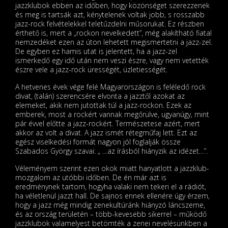
jazzklubok ebben az időben, hogy közönséget szerezzenek
és meg is tartsák azt, kénytelenek voltak jobb, s rosszabb
jazz-rock felvételekkel teletűzdelni műsorukat. Ez részben
érthető is, mert a „rockon nevelkedett”, még alakítható fiatal
nemzedéket ezen az úton lehetett megismertetni a jazz-zel.
De egyben ez hamis utat is jelentett, ha a jazz-zel
ismerkedő egy idő után nem veszi észre, vagy nem vetették
észre vele a jazz-rock ürességét, üzletiességét.
A hetvenes évek vége felé Magyarországon is feléledő rock
divat, (talán) szerencsére elvonta a jazztől azokat az
elemeket, akik nem jutottak túl a jazz-rockon. Ezek az
emberek, most a rockért vannak megőrülve, ugyanúgy, mint
pár évvel előtte a jazz-rockért. Természetese azért, mert
akkor az volt a divat. A jazz ismét rétegműfaj lett. Ezt az
egész viselkedési formát nagyon jól foglalják össze
Szabados György szavai: „ …az írásból hiányzik az idézet…”.
Véleményem szerint ezen okok miatt hanyatlott a jazzklub-
mozgalom az utóbbi időben. De én már azt is
eredménynek tartom, hogyha valaki nem tekeri el a rádiót,
ha véletlenül jazzt hall. De sajnos ennek ellenére úgy érzem,
hogy a jazz még mindig zenekultúránk hiányzó láncszeme,
és az ország területén – több-kevesebb sikerrel – működő
jazzklubok valamelyest betömték a zenei nevelésünkben a