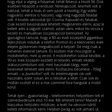
hogy eljut a végéig a folyamat, tehát felveszi a hívott fél. (Sok
esetben hibázott a rendszer, félrekapcsolt, leterhelt volt a
hálózat, tehát a hívás el sem jutott a hívottig.) Egy vidéki
nagyváros elérése is hasonló, vagy még nagyobb feladat
volt. A kisebb városokat (pl. Csorna, Kapuvár) és falvakat,
csak kezelő bevonásával lehetett megkísérelni elérni, azaz le
kellett adni a vágyott számot, aztán várni, mikor hív vissza a
kezelő és manuálisan összekapcsol bennünket. Az
igazsághoz tartozik, hogy a 80-as évek közepétől gigantikus
fejlesztések indultak a telefon fronton és a kilencvenes évek
elejére gyökeresen megváltozott a helyzet. De még csak a
hetvenes éveknél tartunk. És közben már mocorgott a
mobiltelefon, mint új verzió. A mobiltelefon sokkal később, a
90-es évek közepén kezdett el terjedni, emiatt inkább
státuszszimbólum volt, mint használati tárgy, mert
keveseket lehetett vele elérni. Közhasznú beceneve – főleg
emiatt – a „bunkofon” volt. Az értelmiségnek ciki volt
használni, ezért sokan, én is titkoltuk a létét. Csak sok év
múltán oszlott el ez a mai szemmel fura hangulat a mobil
körül.
Tehát ilyen – gyakorlatilag – telefonmentes helyzetben telt el
szervezkedésünk első 10 éve. Mit lehetett tenni? Maradt a
klasszikus hírközlési módszer, a levél, ha városon túlról
kellett információt kérni. Helyben pedig az volt járható út,