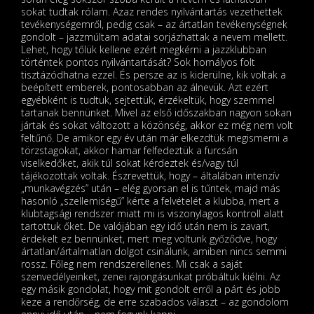
sokat tudtak rólam. Azaz rendes nyilvántartás vezethettek
tevékenységemről, pedig csak – az ártatlan tevékenységnek
gondolt – jazzmúltam adatai sorjázhattak a nevem mellett.
Lehet, hogy tőlük kellene ezért megkérni a jazzklubban
történtek pontos nyilvántartását? Sok homályos folt
tisztázódhatna ezzel. És persze az is kiderülne, kik voltak a
beépített emberek, pontosabban az álnevük. Azt ezért
egyébként is tudtuk, sejtettük, érzékeltük, hogy szemmel
tartanak bennünket. Mivel az első időszakban nagyon sokan
jártak és sokat változott a közönség, akkor ez még nem volt
feltűnő. De amikor egy év után már elkezdtük megismerni a
törzstagokat, akkor hamar felfedeztük a furcsán
viselkedőket, akik túl sokat kérdeztek és/vagy túl
tájékozottak voltak. Észrevettük, hogy – általában intenzív
„munkavégzés” után – elég gyorsan el is tűntek, majd más
hasonló „szellemiségű” kérte a felvételét a klubba, mert a
klubtagsági rendszer miatt mi is viszonylagos kontroll alatt
tartottuk őket. De valójában egy idő után nem is zavart,
érdekelt ez bennünket, mert meg voltunk győződve, hogy
ártatlan/ártalmatlan dolgot csinálunk, amiben nincs semmi
rossz. Főleg nem rendszerellenes. Mi csak a saját
szenvedélyeinket, zenei rajongásunkat próbáltuk kiélni. Az
egy másik gondolat, hogy mit gondolt erről a párt és jobb
keze a rendőrség, de erre szabados választ – az gondolom