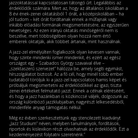
jazzoktatással kapcsolatosan tátongó űrt. Legalábbis az
érdeklődők számára. Mert az, hogy az általános iskolában a
8 évi ének-zenei oktatásból 1 órát, a középiskolában – ha
jól tudom – két órát fordítanak ennek a műfajnak vagy
inkább előadási formának megismertetésére, az egyszerűen
nevetséges. Az ezen irányú oktatás minőségéről nem is
beszélve, mert többségében olyan hozzá nem értő
emberek oktatják, akik többet ártanak, mint használnak.
A jazz-zel elmélyülten foglalkozók olyan kevesen vannak,
hogy szinte mindenki ismer mindenkit, és ezért az egész
országot egy – Szabados György szavaival élve –
„szektaszerű szervezet” hálózza be, amely segíti egymást,
hírszolgálatot biztosít. Az a fő cél, hogy minél több ember
tudatából töröljük ki a jazz-zel kapcsolatos hamis képet és
próbáljuk megismertetni az érdeklődőkkel az igazi, tiszta
zenei értékeket felmutató jazzt. Ennek a célnak eléréséért,
és hogy a jazz hazánkban is közkinccsé váljék, dolgozunk az
ország különböző jazzklubjaiban, nagyrészt lelkesedésből,
mindenféle anyagi támogatás nélkül.
Még ez évben szerkesztettünk egy stencilezett kiadványt
„Jazz Studium” néven, melyben tanulmányok, fordítások,
riportok és kislexikon részt olvashatnak az érdeklődők. Ezt a
kezdeményezést folytatni szeretnénk.”