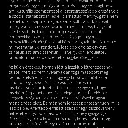
Győrbe a távközlési szak. Pest 70—es évekbeli, beinduló
progresszív egyetemi légkörében, és Lengyelországban –
ami kulturális szempontból a legprogresszívebb ország volt
a szocialista táborban, és el is érhettük, mert nyugatra nem
mehettünk – kaptuk meg azokat a kulturális dózisokat,
amely Győrbe érkezve, számomra visszatérve, hiányként
jelentkezett. Fiatalon, tele progresszív indulatokkal,
élményekkel bizony a 70-es évek Győrje nagyon is
provinciális, kéményfüst által ködös világnak tűnt. Na, majd
mi megmutatjuk, gondoltuk, legalább erre az egy évre
csináljuk azt, amit szeretünk. Telve ifjúkori lendülettel,
önbizalommal és persze néha nagyképűséggel is.
Az külön érdekes, honnan jött a jazzklub létrehozásának
ötlete, mert az nem nyilvánvalóan fogalmazódott meg
bennünk elsőre. Történt, hogy egy külvárosi művház, a
szabadhegyi József Attila, jelesül szülőhelyem,
diszkóversenyt hirdetett. Itt fontos megjegyezni, hogy a
diszkó műfaj a hetvenes évek elején indult. Én először
Lengyelországban találkoztam vele, pár évvel magyar
megjelenése előtt. És még nem lehetet pontosan tudni mi is
lesz belőle. A fentebb említett szabadhegyi diszkóverseny
hátterében Györkös László állt, mint a hely igazgatója.
Progresszív gondolkodású íróember, könyve jelent meg
országos kiadónál. Ő egyáltalán nem provinciális