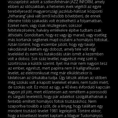
visszajelzést adott a székesfehérvári JAZZ INFORM, amely
ebben az időszakban, a hetvenes évek végétől az egyre
terebélyesedő magyarországi jazzklub-hálózat központi
„hírharang”-jává vált (erről később bővebben), de ennek
ellenére több szakadás volt érzékelhető a folyamatban.
Ezeket nem, vagy csak részlegesen, sokszor
feltételezésekre, halvány emlékekre építve tudtam csak
áthidalni. Gondoltam, hogy ez vagy így marad, vagy esetleg
más kortanúk segítenek majd oszlatni a homályos foltokat.
Aztán történt, hogy eszembe jutott, hogy egy tavalyi
rakodásnál találtam egy dobozt, amely tele volt régi
levelekkel és nem kis kutakodás után ismét a kezemben
volt a doboz. Sok száz levéllel, nagyrészt még szét is
szortírozva a küldők szerint. Ilyet ma már nem nagyon tesz
az ember, egyrészt, mert papírra nem ír kalligrafikusan
levelet, az elektronikusat meg már elküldésekor is
távlatosan az űrkukába tudja. Úgy látszik abban az időben
még szokás volt a kapott leveleket elrakni, nem tudni miért,
de szokás volt. Ez most az ügy, a 40 éves évforduló kapcsán
nagyon jól jött, mert előzetesen azt reméltem a porosodó
és sárguló levelektől, hogy pár adalékot szolgáltathatnak a
fentebb említett homályos foltok tisztázáshoz. Nem
szaporítva tovább a szót, de a lényeg, hogy találtam egy
mindent tisztázó levelet 1981 legelejéről. Történt ekkor,
hogy a következő levelet kaptam a Magyar Tudományos