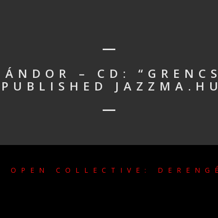
SÁNDOR – CD: “GRENC
 PUBLISHED JAZZMA.HU
 OPEN COLLECTIVE: DERENG