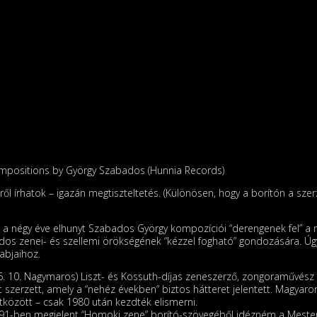
positions by György Szabados (Hunnia Records)
l írhatok – igazán megtiszteltetés. (Különösen, hogy a borítón a szer
a négy éve elhunyt Szabados György kompozíciói “derengenek fel” a mú
dos zenei- és szellemi örökségének “kézzel fogható” gondozására. Úgy 
abjaihoz.
6. 10. Nagymaros) Liszt- és Kossuth-díjas zeneszerző, zongoraművész
 szerzett, amely a “nehéz években” biztos hátteret jelentett. Magyaror
ütközött – csak 1980 után kezdték elismerni.
991-ben megjelent “Homoki zene” borító-szövegéből idézném a Mester