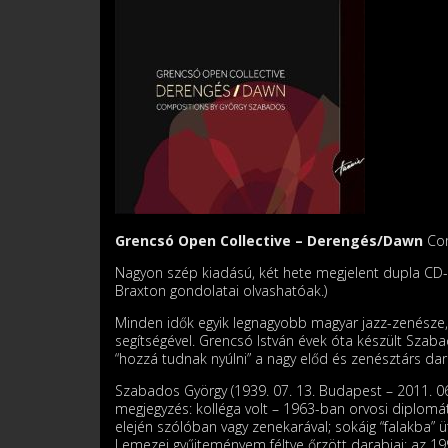
Grencsó Open Collective – Derengés/Dawn
Com
Nagyon szép kiadású, két hete megjelent dupla CD-rő
Braxton gondolatai olvashatóak.)
Minden idők egyik legnagyobb magyar jazz-zenésze, 
segítségével. Grencsó István évek óta készült Szaba
“hozzá tudnak nyúlni” a nagy előd és zenésztárs dar
Szabados György (1939. 07. 13. Budapest – 2011. 0
megjegyzés: kolléga volt – 1963-ban orvosi diplomát
elején szólóban vagy zenekarával; sokáig “falakba” 
Lemezei gyűjteményem féltve őrzött darabjai; az 1