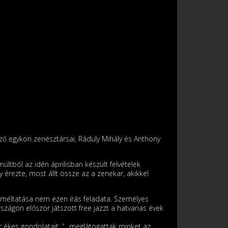
ző egykori zenésztársai, Ráduly Mihály és Anthony
ltból az idén áprilisban készült felvételek
érezte, most állt össze az a zenekar, akikkel
 méltatása nem ezen írás feladata. Személyes
szágon először játszott free jazzt a hatvanas évek
 ékes gondolatait: “…meglátogattak minket az