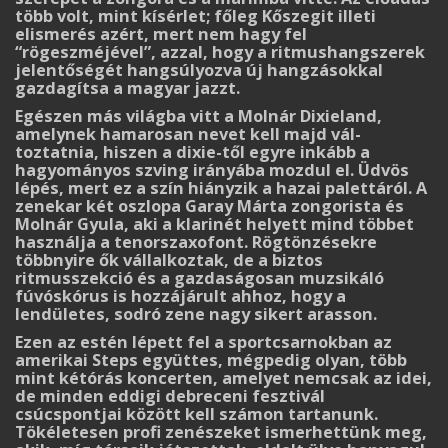
több volt, mint kísérlet; főleg Kőszegit illeti
elismerés azért, mert nem hagy fel
“rögeszméjével”, azzal, hogy a ritmushangszerek
jelentőségét hangsúlyozva új hangzásokkal
gazdagítsa a magyar jazzt.
Egészen más világba vitt a Molnár Dixieland,
amelynek hamarosan nevet kell majd vál­
toztatnia, hiszen a dixie-től egyre inkább a
hagyományos szving irányába mozdul el. Üdvös
lépés, mert ez a szín hiányzik a hazai palettáról. A
zenekar két oszlopa Garay Márta zon­gorista és
Molnár Gyula, aki a klarinét helyett mind többet
használja a tenorszaxofont. Rög­tönzésekre
többnyire ők vállalkoztak, de a biztos
ritmusszekció és a gazdaságosan muzsikáló
fúvóskórus is hozzájárult ahhoz, hogy a
lendületes, sodró zene nagy sikert arasson.
Ezen az estén lépett fel a sportcsarnokban az
amerikai Steps együttes, mégpedig olyan, több
mint kétórás koncerten, amelyet nemcsak az idei,
de minden eddigi debreceni fesztivál
csúcspontjai között kell számon tartanunk.
Tökéletesen profi zenészeket ismerhettünk meg,