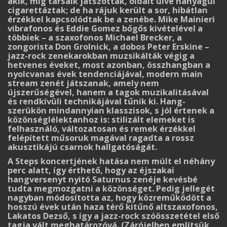
akik, míg társaik játszottak, oldalt ülve hanyagul
cigarettáztak; de ha rájuk került a sor, hibát­lan
érzékkel kapcsolódtak be a zenébe. Mike Mainieri
vibrafonos és Eddie Gomez bőgős ki­vételével a
többiek – a szaxofonos Michael Brecker, a
zongorista Don Grolnick, a dobos Peter Erskine –
jazz-rock zenekarokban muzsikálták végig a
hetvenes éveket, most azonban, össz­hangban a
nyolcvanas évek tendenciájával, modern main
stream zenét játszanak, amely nem
újszerűségével, hanem a tagok muzikalitásával
és rendkívüli technikájával tűnik ki. Hang­
szerükön mindannyian klasszisok, s jól értenek a
közönséglélektanhoz is: stilizált elemeket is
felhasználó, változatosan és remek érzékkel
felépített műsoruk magával ragadta a rossz
akusz­tikájú csarnok hallgatóságát.
A Steps koncertjének hatása nem múlt el néhány
perc alatt, így érthető, hogy az éjszakai
hangversenyt nyitó Saturnus zenéje kevésbé
tudta megmozgatni a közönséget. Pedig jellegét
nagyban módosította az, hogy közreműködött a
hosszú évek után haza térő kitűnő altszaxo­fonos,
Lakatos Dezső, s így a jazz-rock szóösszetétel első
tagja vált meghatározóvá. (Záró­jelben említsük