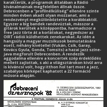
karakterük, a programok általában a Rádió
kívánalmainak megfelelően állnak össze.
Debrecenben a “profilnélküliség” ellenére szinte
minden évben akadt olyan mozzanat, ami a
rendezvényt megkülönböztette a koráb­bi­aktól.
Egyszer a big bandek randevúztak, másszor a
gitárok kerültek a középpontba, harmad­szor a
free jazz törte át a korlátokat, negyedszer az
OIRT rádiói küldhettek zenekarokat. Az idén a
hangsúly a magyar muzsikusok bemutatására
esett, néhány kivétellel (Vukán, Csík, Garay,
Kovács Gyula, Gonda, Tomsits) a hazai jazz színe-
java megforult Debrecenben. A ren­dezők
aggodalma ellenére a koncertek szép érdeklődés
mellett zajlottak, s aki a világsztárokon kívül arra
is kíváncsi volt, hogy itthon hol tart most a jazz,
szabályos körképet kaphatott a 22 formáció
műsora alapján.