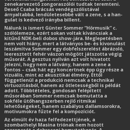
zenekarvezető zongoraszólói tudtak te­rem­teni.
Deseő Csaba brácsás vendégszólistával
árnyaltabbá, lendületesebbé vált a zene, s a han­
gulat is kedvező irányba billent.
Nálunk is ismert Günter Sommer “Hörmusik” c.
szólólemeze, ezért sokan voltak kíván­csiak a
kitűnő NDK-beli dobos show-jára. Meglepetésben
nem volt hiány, mert a látványos be- és kivonulást
leszámítva Sommer egy dobfelszerelést ábrázoló,
leeresztett fehér vászon mögött játszotta végig
műsorát. A gesztus nyilván azt volt hivatott
jelezni, hogy nem a lát­vány, hanem a zene a
fontos – csak hát egy koncertnek épp úgy része a
vizuális, mint az akusztikai élmény. Ettől
függetlenül a produkció nemcsak a technikai
virtuozitásból, hanem az ötletességből is példát
adott. Többtételes, gondosan felépített
műsorában Sommer nemcsak bemutatta a
sokféle ütőhangszerben rejlő ritmikai
lehetőségeket, hanem szabályos dallam­so­rokra,
motivumokra fűzte fel a kompozíciót.
Az elmúlt év haza felfedezettjének, a
szombathelyi Masina triónak nem hozott