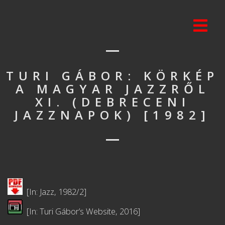
TURI GÁBOR: KÖRKÉP
A MAGYAR JAZZRŐL
XI. (DEBRECENI
JAZZNAPOK) [1982]
[In: Jazz, 1982/2]
[In: Turi Gábor’s Website, 2016]