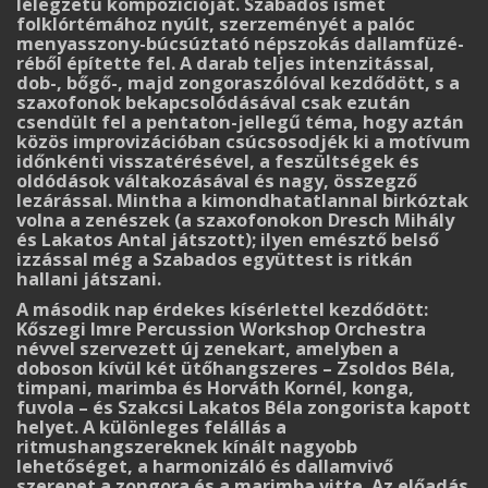
lélegzetű kompozícióját. Szabados ismét
folklórtémához nyúlt, szerzeményét a palóc
menyasszony-búcsúztató népszokás dallam­fü­zé­
réből építette fel. A darab teljes intenzitással,
dob-, bőgő-, majd zongoraszólóval kezdődött, s a
szaxofonok bekapcsolódásával csak ezután
csendült fel a pentaton-jellegű téma, hogy aztán
közös improvizációban csúcsosodjék ki a motívum
időnkénti visszatérésével, a feszültségek és
oldódások váltakozásával és nagy, összegző
lezárással. Mintha a kimondhatatlannal bir­kóztak
volna a zenészek (a szaxofonokon Dresch Mihály
és Lakatos Antal játszott); ilyen emésztő belső
izzással még a Szabados együttest is ritkán
hallani játszani.
A második nap érdekes kísérlettel kezdődött:
Kőszegi Imre Percussion Workshop Or­chestra
névvel szervezett új zenekart, amelyben a
doboson kívül két ütőhangszeres – Zsoldos Béla,
timpani, marimba és Horváth Kornél, konga,
fuvola – és Szakcsi Lakatos Béla zon­gorista kapott
helyet. A különleges felállás a
ritmushangszereknek kínált nagyobb
lehetőséget, a harmonizáló és dallamvivő
szerepet a zongora és a marimba vitte. Az előadás