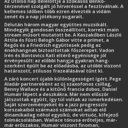
Az utolsó nap délelőttje a szokásos Benkó-
térzenével szolgált jó hírveréssel a feszti­válnak. A
kellemes időben több ezren élvezték a vidám
zenét és a nap jótékony sugarait.
Délután három magyar együttes muzsikált.
Mindegyik gondosan összeállított, korrekt main
stream műsort mutatott be. A Kaszakőben László
Attila és Füsti Balogh Gábor vitte a prímet, a
Regős és a Friedrich együttesek pedig az
énekhangnak biztosítottak főszerepet. Va­don
Irén és Bontovics Kati eltérő egyénisége jól
érvényesült: az előbbi hangja gyakran hang­
szerként épült be az előadásba, az utóbbi viszont
határozott, stílusos frazeálásával tűnt ki.
A záró koncert újabb különlegességet ígért. Pege
Aladár partnereként az új szaxofonos csillag,
Benny Wallace és a kitűnő francia dobos, Daniel
Humair lépett a deszkákra. Már nem először
játszottak együtt, így túl voltak az ismerkedésen.
Saját szerzeményeket és a jazz prog­resszív
korszakaiból származó számokat adtak elő
dinamikailag néhol egysíkú, de virtuóz, ki­fejező
tolmácsolásban. Wallace tónusa erőteljes, már-
már erőszakos, Humair viszont finoman,