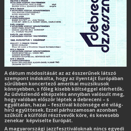
A dátum módosítását az az ésszerűnek látszó
szempont indokolta, hogy az ilyentájt Európában
sűrűbben koncertező amerikai muzsikusok
könnyeb­ben, s főleg kisebb költséggel elérhetők.
Az üdvözlendő elképzelés annyiban valósult meg,
hogy valóban először léptek a debreceni – s
egyáltalán, hazai – fesztivál közönsége elé világ­
hírű együttesek. Ezzel párhuzamosan azonban
szűkült a külföldi résztvevők köre, és kevesebb
zenekar képviselte Európát.
A magyarországi jazzfesztiváloknak nincs egyedi