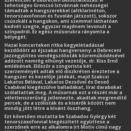
szerencsét a debreceni bemutatkozás. A
tehetséges Grencsó Istvánnak nehézségei
támadtak a hang­sze­rekkel (altklarinéton,
tenorszaxofonon és fuvolán játszott), sokszor
csúszkált a hangokon, ami szemmel láthatóan
kedvét szegte, egyszer majdnem levonult a
színpadról. Ez egész műsorukra rányomta a
bélyegét.
Hazai koncerteken ritka kegyeletadással
kezdődött az éjszakai hangverseny: a Debreceni
Jazzegyüttes vendégszólisták közreműködésével
adózott nemrég elhúnyt vezetője, dr. Kiss Er­nő
emlékének. Először a zongorista két
szerzeményét adták elő diszkréten éreztetve a
hang­szer és kezelője játékát, majd Szakcsi
Lakatos Bélával, Lakatos Dezsővel és Deseő
Csabával kiegészülve balladákat, lírai darabokat
szólaltattak meg. A műsornak ezt a részét már a
vé­letlenszerűség jellemezte, akadtak megrendítő
percek, de a szólisták és a kísérők között nem
mindig jött létre a kívánt összhang.
Ezt követően mutatta be Szabados György két
tenorszaxofonnal kiegészített együttese a
szerzőnek erre az alkalomra írt Motiv című nagy