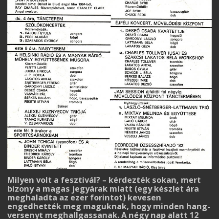
Milyen volt a fesztivál? – kérdezték sokan, mert
bizony a magas jegyárak miatt (egy kész­let ára
meghaladta az ezer forintot) kevesen
engedhették meg maguknak, hogy minden hang­
versenyt meghallgassanak. A négy nap alatt 12