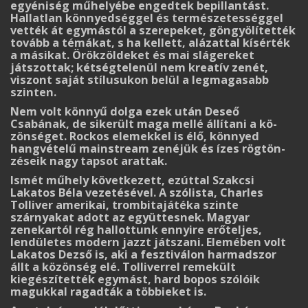
egyéniség műhelyébe engedtek be­pillantást.
Hallatlan könnyedséggel és természetességgel
vették át egymástól a szerepeket, göngyölítették
tovább a témákat, s ha kellett, alázattal kísérték
a másikat. Örökzöldeket és mai slágereket
játszottak; kétségtelenül nem kreatív zenét,
viszont saját stílusukon belül a leg­ma­gasabb
szinten.
Nem volt könnyű dolga ezek után Deseő
Csabának, de sikerült maga mellé állítani a kö­
zönséget. Rockos elemekkel is élő, könnyed
hangvételű mainstream zenéjük és ízes rög­tön­
zéseik nagy tapsot arattak.
Ismét műhely következett, ezúttal Szakcsi
Lakatos Béla vezetésével. A szólista, Charles
Tolliver amerikai, trombitajátéka szinte
szárnyakat adott az együttesnek. Magyar
zenekartól rég hallottunk ennyire erőteljes,
lendületes modern jazzt játszani. Elemében volt
Lakatos De­zső is, aki a fesztiválon harmadszor
állt a közönség elé. Tolliverrel remekült
kiegészítették egymást, hard bopos szólóik
magukkal ragadták a többieket is.