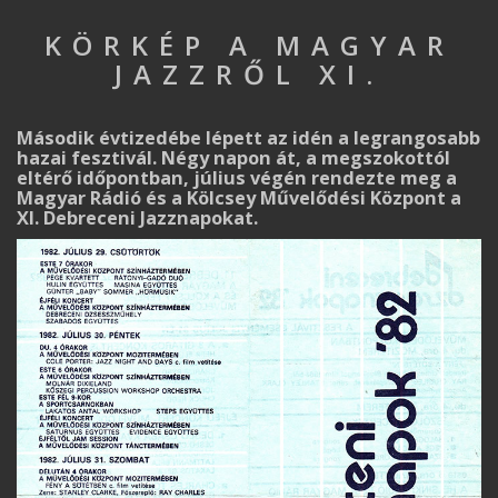
KÖRKÉP A MAGYAR
JAZZRŐL XI.
Második évtizedébe lépett az idén a legrangosabb
hazai fesztivál. Négy napon át, a meg­szo­kottól
eltérő időpontban, július végén rendezte meg a
Magyar Rádió és a Kölcsey Művelődési Központ a
XI. Debreceni Jazznapokat.