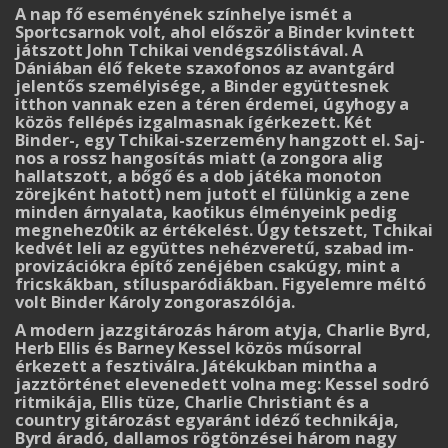
A nap fő eseményének színhelye ismét a
Sportcsarnok volt, ahol először a Binder kvintett
játszott John Tchikai vendégszólistával. A
Dániában élő fekete szaxofonos az avantgárd
jelentős személyisége, a Binder együttesnek
itthon vannak ezen a téren érdemei, úgyhogy a
közös fellépés izgalmasnak ígérkezett. Két
Binder-, egy Tchikai-szerzemény hangzott el. Saj­
nos a rossz hangosítás miatt (a zongora alig
hallatszott, a bőgő és a dob játéka monoton
zörej­ként hatott) nem jutott el fülünkig a zene
minden árnyalata, kaotikus élményeink pedig
meg­nehez0tik az értékelést. Úgy tetszett, Tchikai
kedvét leli az együttes nehézveretű, szabad im­
provizációkra építő zenéjében csakúgy, mint a
fricskákban, stílusparódiákban. Figyelemre méltó
volt Binder Károly zongoraszólója.
A modern jazzgitározás három atyja, Charlie Byrd,
Herb Ellis és Barney Kessel közös műsorral
érkezett a fesztiválra. Játékukban mintha a
jazztörténet elevenedett volna meg: Kes­sel sodró
ritmikája, Ellis tüze, Charlie Christiant és a
country gitározást egyaránt idéző tech­nikája,
Byrd áradó, dallamos rögtönzései három nagy