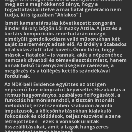
meg azt a meghökkentő tényt, hogy a
fogadtatásból ítélve a mai fiatal ge­ne­ráció nem
tudja, ki is igazában “Ablakos”.)
Ismét kamaratársulás következett: zongorán
Binder Károly, bőgőn Lőrinszky Attila. A jazz és a
kortárs kompozíciós zene határán mozgó,
elmélyült gondolkodásra valló műso­ruk­ban két
saját szerzeményt adtak elő. Az Erdély a Szabados
által választott utat követi. Öröm látni, hogy
mások – fiatalok! – is vannak, akik a népzenéhez
nemcsak divatból és témavá­lasztás miatt, hanem
annak belső törvényszerűségeire ráérezve, a
megőrzés és a túllépés kettős szándékával
fordulnak.
Az NDK-beli Evidence együttes az ott igen
népszerű free irányzatot képviselte. Elsza­kadás a
ritmus hagyományos, szabályos felfogásától, a
funkciós harmóniarendtől, a tisztán intonált
melódiától; ezzel szemben szabadon áramló
impulzusok, a kölcsönhatásokban ki­a­la­kuló
fokozások és oldódások, teljes részvétel a zene
létrejöttében – ezek a vonások uralták
összeállításukat, amit a tagok hangszeres