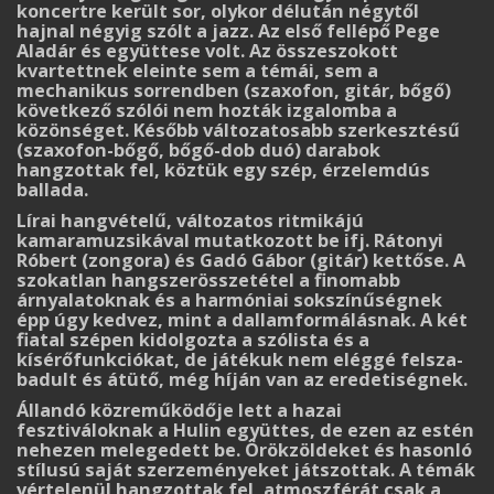
koncertre került sor, olykor délután négytől
hajnal négyig szólt a jazz. Az első fellépő Pege
Aladár és együttese volt. Az összeszokott
kvartettnek eleinte sem a témái, sem a
mechanikus sorrendben (szaxofon, gitár, bőgő)
köve­t­kező szólói nem hozták izgalomba a
közönséget. Később változatosabb szerkesztésű
(sza­xofon-bőgő, bőgő-dob duó) darabok
hangzottak fel, köztük egy szép, érzelemdús
ballada.
Lírai hangvételű, változatos ritmikájú
kamaramuzsikával mutatkozott be ifj. Rátonyi
Róbert (zongora) és Gadó Gábor (gitár) kettőse. A
szokatlan hangszerösszetétel a finomabb
árnyalatoknak és a harmóniai sokszínűségnek
épp úgy kedvez, mint a dallamformálásnak. A két
fiatal szépen kidolgozta a szólista és a
kísérőfunkciókat, de játékuk nem eléggé felsza­
ba­dult és átütő, még híján van az eredetiségnek.
Állandó közreműködője lett a hazai
fesztiváloknak a Hulin együttes, de ezen az estén
ne­hezen melegedett be. Örökzöldeket és hasonló
stílusú saját szerzeményeket játszottak. A té­mák
vértelenül hangzottak fel, atmoszférát csak a