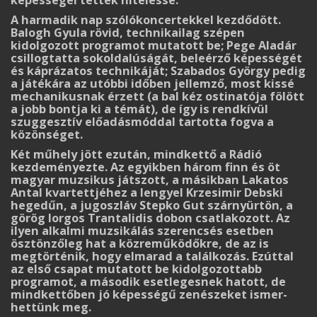
képességei tettek hitelessé.
A harmadik nap szólókoncertekkel kezdődött.
Balogh Gyula rövid, technikailag szépen
kidolgozott programot mutatott be; Pege Aladár
csillogtatta sokoldalúságát, beleérző képes­ségét
és káprázatos technikáját; Szabados György pedig
a játékára az utóbbi időben jellemző, most kissé
mechanikusnak érzett (a bal kéz ostinatója fölött
a jobb bontja ki a témát), de így is rendkívül
szuggesztív előadásmóddal tartotta fogva a
közönséget.
Két műhely jött ezután, mindkettő a Rádió
kezdeményezte. Az egyikben három finn és öt
magyar muzsikus játszott, a másikban Lakatos
Antal kvartettjéhez a lengyel Krzesimir Debski
hegedűn, a jugoszláv Stepko Gut szárnyürtön, a
görög Iorgos Trantalidis dobon csatlakozott. Az
ilyen alkalmi muzsikálás szerencsés esetben
ösztönzőleg hat a közreműködőkre, de az is
megtörténik, hogy elmarad a találkozás. Ezúttal
az első csapat mutatott be kidolgozottabb
programot, a második esetlegesnek hatott, de
mindkettőben jó képességű zenészeket ismer­
hettünk meg.