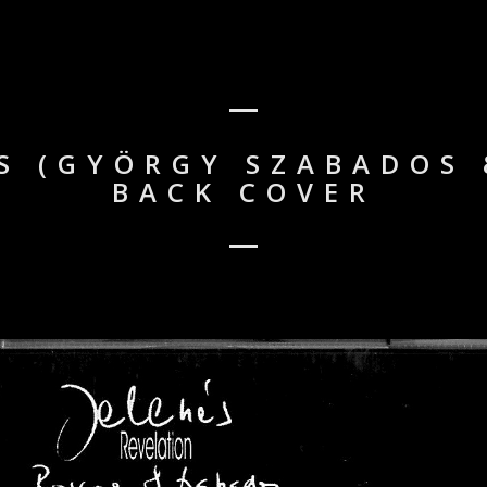
ÉS (GYÖRGY SZABADOS 
BACK COVER