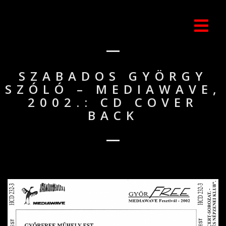
SZABADOS GYÖRGY
SZÓLÓ – MEDIAWAVE,
2002.: CD COVER
BACK